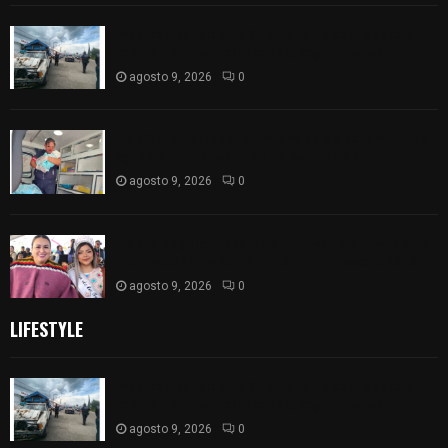
Frustran policías de SPM robo de camioneta en
comunidad de Tlaltepango; hay un detenido
agosto 9, 2026
0
¡Es niño! Oportuna intervención de paramédicos
ayuda al nacimiento de un bebé en SPM
agosto 9, 2026
0
Blanca Angulo respalda a Jocelyne Gómez rumbo
a la elección de Reina de la Feria Tlaxcala 2026
agosto 9, 2026
0
LIFESTYLE
Frustran policías de SPM robo de camioneta en
comunidad de Tlaltepango; hay un detenido
agosto 9, 2026
0