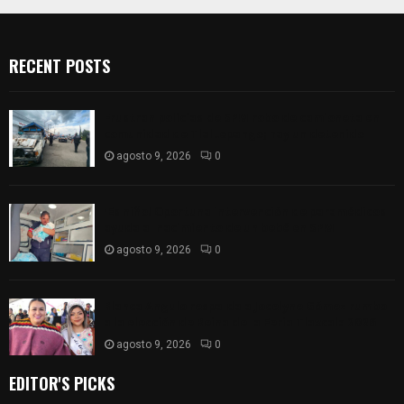
RECENT POSTS
Frustran policías de SPM robo de camioneta en
comunidad de Tlaltepango; hay un detenido
agosto 9, 2026
0
¡Es niño! Oportuna intervención de paramédicos
ayuda al nacimiento de un bebé en SPM
agosto 9, 2026
0
Blanca Angulo respalda a Jocelyne Gómez rumbo
a la elección de Reina de la Feria Tlaxcala 2026
agosto 9, 2026
0
EDITOR'S PICKS