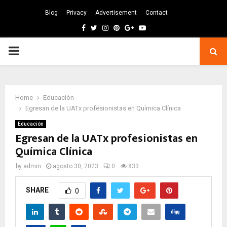
Blog
Privacy
Advertisement
Contact
Facebook
Twitter
Instagram
Pinterest
Google
Youtube
PRIMARY
MENU
Home
Educación
Egresan de la UATx profesionistas en Química Clínica
Educación
Egresan de la UATx profesionistas en
Química Clínica
by
admin
agosto 30, 2023
0
833
SHARE
0