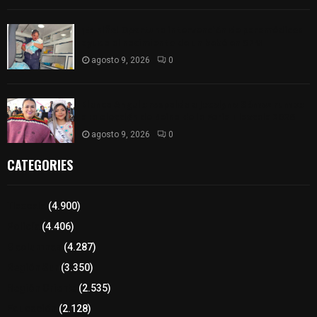
¡Es niño! Oportuna intervención de paramédicos
ayuda al nacimiento de un bebé en SPM
agosto 9, 2026
0
Blanca Angulo respalda a Jocelyne Gómez rumbo
a la elección de Reina de la Feria Tlaxcala 2026
agosto 9, 2026
0
CATEGORIES
Tlaxcala
(4.900)
Policía
(4.406)
8 columnas
(4.287)
Región Sur
(3.350)
Región Oriente
(2.535)
Educación
(2.128)