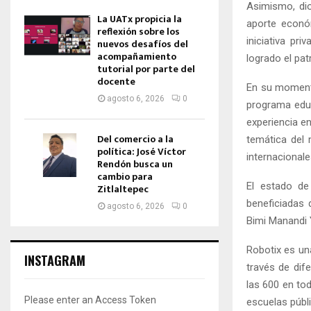
Asimismo, di
La UATx propicia la
aporte económ
reflexión sobre los
iniciativa pr
nuevos desafíos del
acompañamiento
logrado el pat
tutorial por parte del
docente
En su momento
agosto 6, 2026
0
programa educ
experiencia e
Del comercio a la
temática del 
política: José Víctor
internacional
Rendón busca un
cambio para
El estado de
Zitlaltepec
beneficiadas 
agosto 6, 2026
0
Bimi Manandi 
Robotix es una
INSTAGRAM
través de dif
las 600 en to
Please enter an Access Token
escuelas públ