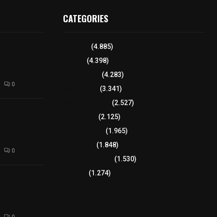
CATEGORIES
lita el acceso
Tlaxcala
(4.885)
e Grupo
Policía
(4.398)
ajuste en los
boletos
8 columnas
(4.283)
0
Región Sur
(3.341)
Región Oriente
(2.527)
 80 mil
Educación
(2.125)
n mega
en 24
Lo más leído
(1.965)
Congreso
(1.848)
0
Tlaxcala Capital
(1.530)
Política
(1.274)
ito el Curso
 de
unicipal de La
telulco
0