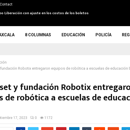
Contact
po Liberación con ajuste en los costos de los boletos
AXCALA
8 COLUMNAS
EDUCACIÓN
POLICÍA
REG
ción
 fundación Robotix entregaron equipos de robótica a escuelas de educación
set y fundación Robotix entregar
s de robótica a escuelas de educa
tiembre 17, 2023
0
1172