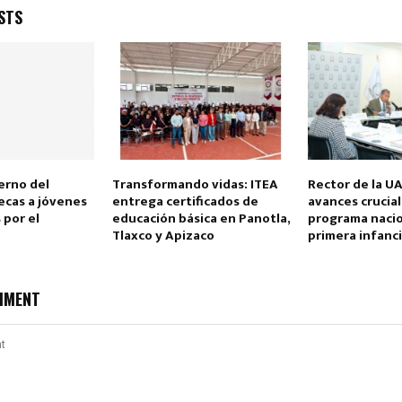
STS
erno del
Transformando vidas: ITEA
Rector de la U
ecas a jóvenes
entrega certificados de
avances crucia
 por el
educación básica en Panotla,
programa nacio
Tlaxco y Apizaco
primera infanc
MMENT