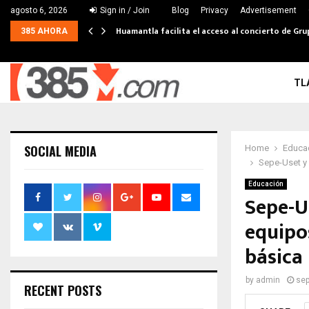
agosto 6, 2026
Sign in / Join
Blog
Privacy
Advertisement
Huamantla facilita el acceso al concierto de Gru
385 AHORA
TL
SOCIAL MEDIA
Home
Educa
Sepe-Uset y
Educación
Sepe-U
equipo
básica
by
admin
sep
RECENT POSTS