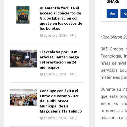
SHARE
Huamantla facilita el
acceso al concierto de
Grupo Liberación con
ajuste en los costos de
los boletos
agosto 6, 2026
0
*Recibieron 2
385 Grados /
Tlaxcala va por 80 mil
Tecnología, I
árboles: lanzan mega
reforestación en 24
niñas de nivel
municipios
Servicios Ed
agosto 6, 2026
0
materiales pa
Durante su in
Concluye con éxito el
Curso de Verano 2026
que este prog
de la Biblioteca
entre las ni
Municipal de La
referencia a 
Magdalena Tlaltelulco
relacionan a e
agosto 6, 2026
0