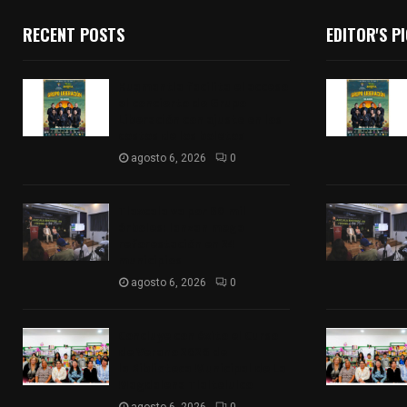
RECENT POSTS
EDITOR'S P
Huamantla facilita el acceso
al concierto de Grupo
Liberación con ajuste en los
costos de los boletos
agosto 6, 2026
0
Tlaxcala va por 80 mil
árboles: lanzan mega
reforestación en 24
municipios
agosto 6, 2026
0
Concluye con éxito el Curso
de Verano 2026 de
la Biblioteca Municipal de La
Magdalena Tlaltelulco
agosto 6, 2026
0