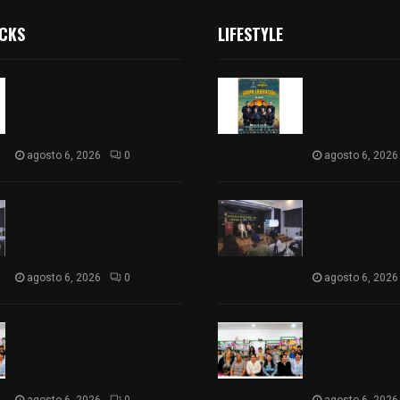
ICKS
LIFESTYLE
Huamantla facilita el acceso
Huamantla faci
al concierto de Grupo
al concierto d
Liberación con ajuste en los
Liberación con 
costos de los boletos
costos de los 
agosto 6, 2026
0
agosto 6, 2026
Tlaxcala va por 80 mil
Tlaxcala va por
árboles: lanzan mega
árboles: lanza
reforestación en 24
reforestación 
municipios
municipios
agosto 6, 2026
0
agosto 6, 2026
Concluye con éxito el Curso
Concluye con éx
de Verano 2026 de
de Verano 2026
la Biblioteca Municipal de La
la Biblioteca M
Magdalena Tlaltelulco
Magdalena Tlal
agosto 6, 2026
0
agosto 6, 2026