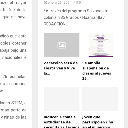
hizo el mayor
enero 26, 2024
0
arte fue de la
*A través del programa Salvando tu
ad que se haya
colonia. 385 Grados / Huamantla /
REDACCIÓN...
ndicó que este
ndoles obtener
abaja bajo una
, nacionales e
Zacatelco está de
Se amplía
Fiesta Ven y Vive
suspensión de
la...
clases al jueves
s 26 escuelas
25...
 a la primaria
oc.
lidades STEM, a
orman parte de
Inducen a coma a
Joven que
y niñas de las
estudiante de
participó en riña
secundaria técnica
en el municipio...