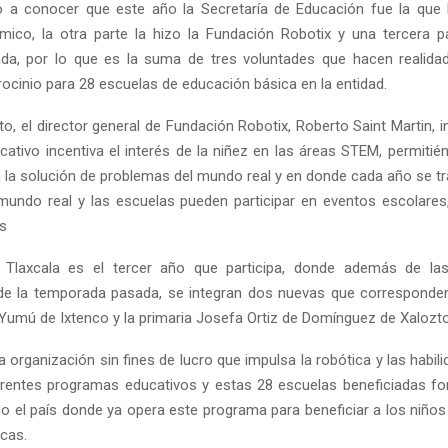
o a conocer que este año la Secretaría de Educación fue la que 
ico, la otra parte la hizo la Fundación Robotix y una tercera p
ivada, por lo que es la suma de tres voluntades que hacen realid
rocinio para 28 escuelas de educación básica en la entidad.
, el director general de Fundación Robotix, Roberto Saint Martin, i
ativo incentiva el interés de la niñez en las áreas STEM, permitié
n la solución de problemas del mundo real y en donde cada año se tr
mundo real y las escuelas pueden participar en eventos escolares
es
 Tlaxcala es el tercer año que participa, donde además de la
de la temporada pasada, se integran dos nuevas que corresponden
Yumú de Ixtenco y la primaria Josefa Ortiz de Domínguez de Xalozt
 organización sin fines de lucro que impulsa la robótica y las habi
erentes programas educativos y estas 28 escuelas beneficiadas f
do el país donde ya opera este programa para beneficiar a los niños 
icas.