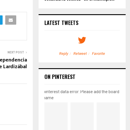
LATEST TWEETS
NEXT POST
etweet
Favorite
Reply
Retweet
Favorite
ndependencia
e Lardizábal
ON PINTEREST
pinterest data error: Please add the board
name