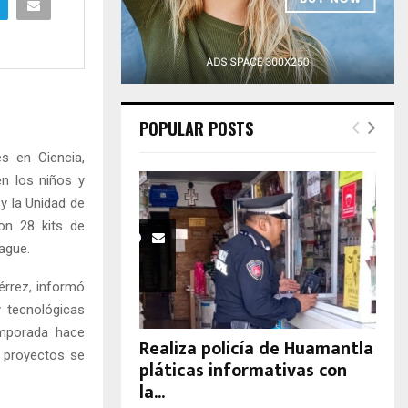
H
POPULAR POSTS
s en Ciencia,
en los niños y
 y la Unidad de
on 28 kits de
ague.
érrez, informó
y tecnológicas
emporada hace
Realiza policía de Huamantla
s proyectos se
pláticas informativas con
la...