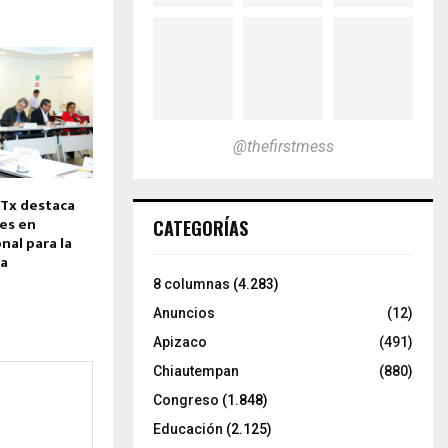
@thefirstmess
ATx destaca
les en
CATEGORÍAS
nal para la
ia
8 columnas
(4.283)
Anuncios
(12)
Apizaco
(491)
Chiautempan
(880)
Congreso
(1.848)
Educación
(2.125)