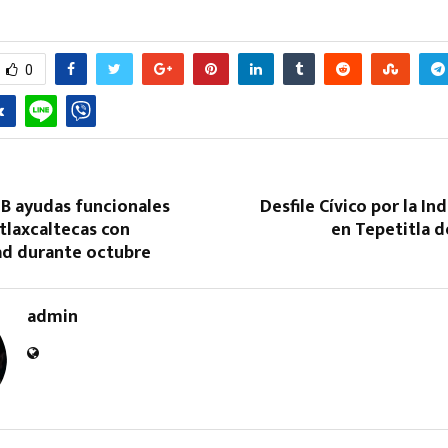
0
Reply
Retweet
Favorite
Reply
R
SB ayudas funcionales
Desfile Cívico por la I
 tlaxcaltecas con
en Tepetitla d
ad durante octubre
admin