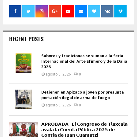
RECENT POSTS
Sabores y tradiciones se suman a la feria
Internacional del Arte Efímero y de la Dalia
2026
agosto 8, 2026
0
Detienen en Apizaco a joven por presunta
portación ilegal de arma de fuego
agosto 8, 2026
0
𝗔𝗣𝗥𝗢𝗕𝗔𝗗𝗔 | 𝗘𝗹 𝗖𝗼𝗻𝗴𝗿𝗲𝘀𝗼 𝗱𝗲 𝗧𝗹𝗮𝘅𝗰𝗮𝗹𝗮
𝗮𝘃𝗮𝗹𝗮 𝗹𝗮 𝗖𝘂𝗲𝗻𝘁𝗮 𝗣ú𝗯𝗹𝗶𝗰𝗮 𝟮𝟬𝟮𝟱 𝗱𝗲
𝗖𝗼𝗻𝘁𝗹𝗮 𝗱𝗲 𝗝𝘂𝗮𝗻 𝗖𝘂𝗮𝗺𝗮𝘁𝘇𝗶