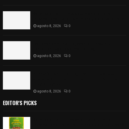
Sabores y tradiciones se suman a la feria
Internacional del Arte Efímero y de la Dalia 2026
agosto 8, 2026
0
Detienen en Apizaco a joven por presunta
portación ilegal de arma de fuego
agosto 8, 2026
0
𝗔𝗣𝗥𝗢𝗕𝗔𝗗𝗔 | 𝗘𝗹 𝗖𝗼𝗻𝗴𝗿𝗲𝘀𝗼 𝗱𝗲 𝗧𝗹𝗮𝘅𝗰𝗮𝗹𝗮
𝗮𝘃𝗮𝗹𝗮 𝗹𝗮 𝗖𝘂𝗲𝗻𝘁𝗮 𝗣ú𝗯𝗹𝗶𝗰𝗮 𝟮𝟬𝟮𝟱 𝗱𝗲 𝗖𝗼𝗻𝘁𝗹𝗮 𝗱𝗲
𝗝𝘂𝗮𝗻 𝗖𝘂𝗮𝗺𝗮𝘁𝘇𝗶
agosto 8, 2026
0
EDITOR'S PICKS
Sabores y tradiciones se suman a la feria
Internacional del Arte Efímero y de la Dalia 2026