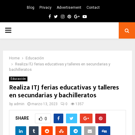
Blog
Privacy
Advertisement
Contact
Facebook
Twitter
Instagram
Pinterest
Google
Youtube
PRIMARY
MENU
Home
Educación
Realiza ITJ ferias educativas y talleres en secundarias y
bachilleratos
Educación
Realiza ITJ ferias educativas y talleres
en secundarias y bachilleratos
by
admin
marzo 13, 2023
0
1357
SHARE
0