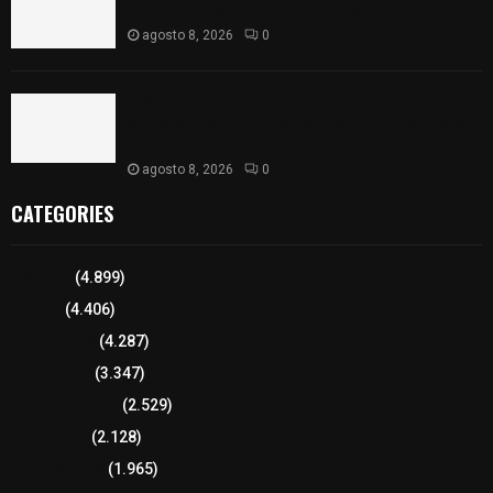
portación ilegal de arma de fuego
agosto 8, 2026
0
𝗔𝗣𝗥𝗢𝗕𝗔𝗗𝗔 | 𝗘𝗹 𝗖𝗼𝗻𝗴𝗿𝗲𝘀𝗼 𝗱𝗲 𝗧𝗹𝗮𝘅𝗰𝗮𝗹𝗮
𝗮𝘃𝗮𝗹𝗮 𝗹𝗮 𝗖𝘂𝗲𝗻𝘁𝗮 𝗣ú𝗯𝗹𝗶𝗰𝗮 𝟮𝟬𝟮𝟱 𝗱𝗲 𝗖𝗼𝗻𝘁𝗹𝗮 𝗱𝗲
𝗝𝘂𝗮𝗻 𝗖𝘂𝗮𝗺𝗮𝘁𝘇𝗶
agosto 8, 2026
0
CATEGORIES
Tlaxcala
(4.899)
Policía
(4.406)
8 columnas
(4.287)
Región Sur
(3.347)
Región Oriente
(2.529)
Educación
(2.128)
Lo más leído
(1.965)