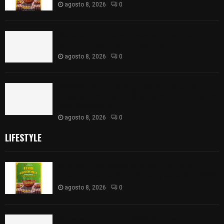
agosto 8, 2026
0
Detienen en Apizaco a joven por presunta
portación ilegal de arma de fuego
agosto 8, 2026
0
𝗔𝗣𝗥𝗢𝗕𝗔𝗗𝗔 | 𝗘𝗹 𝗖𝗼𝗻𝗴𝗿𝗲𝘀𝗼 𝗱𝗲 𝗧𝗹𝗮𝘅𝗰𝗮𝗹𝗮
𝗮𝘃𝗮𝗹𝗮 𝗹𝗮 𝗖𝘂𝗲𝗻𝘁𝗮 𝗣ú𝗯𝗹𝗶𝗰𝗮 𝟮𝟬𝟮𝟱 𝗱𝗲 𝗖𝗼𝗻𝘁𝗹𝗮 𝗱𝗲
𝗝𝘂𝗮𝗻 𝗖𝘂𝗮𝗺𝗮𝘁𝘇𝗶
agosto 8, 2026
0
LIFESTYLE
Sabores y tradiciones se suman a la feria
Internacional del Arte Efímero y de la Dalia 2026
agosto 8, 2026
0
Detienen en Apizaco a joven por presunta