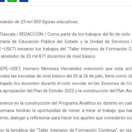
rededor de 23 mil 800 figuras educativas.
Tlaxcala / REDACCIÓN / Como parte de los trabajos del fin de ciclo
etaría de Educación Pública del Estado y la Unidad de Servicios
E–USET) iniciaron los trabajos del “Taller Intensivo de Formación Co
 alrededor de 23 mil 871 docentes de nivel básico.
e SEPE–USET, Homero Meneses Hernández mencionó que esta acti
todas las escuelas de nivel básico del 20 al 26 de julio, tiene como ob
abajado los docentes durante el ciclo escolar en las Sesiones de C
la apropiación del Plan de Estudio 2022 y la construcción del Plan Ana
 avance en la construcción del Programa Analítico es distinto en ca
 semana tendrán la oportunidad de volver a mirar el trabajo que ha
nto, dialogar y reflexionar para hacer los ajustes que consideren co
n la temática del “Taller Intensivo de Formación Continua”, en la