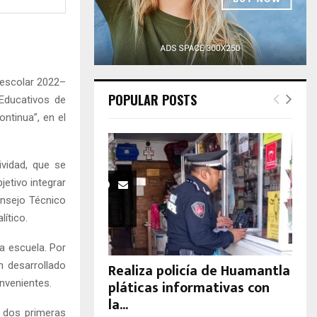
H
 escolar 2022–
POPULAR POSTS
 Educativos de
ntinua”, en el
vidad, que se
jetivo integrar
onsejo Técnico
lítico.
da escuela. Por
n desarrollado
Realiza policía de Huamantla
pláticas informativas con
nvenientes.
la...
s dos primeras