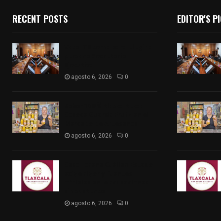
RECENT POSTS
EDITOR'S P
Vota ITE terna para elegir a
persona Secretaria
Ejecutiva
agosto 6, 2026
0
Sabor 100% tlaxcalteca:
Conoce Guarda Frutz en el
Mercado de Artesanos
agosto 6, 2026
0
Caso Lorena Cuéllar: Estado
exige rigor y fuentes
oficiales ante acusaciones
sin sustento
agosto 6, 2026
0