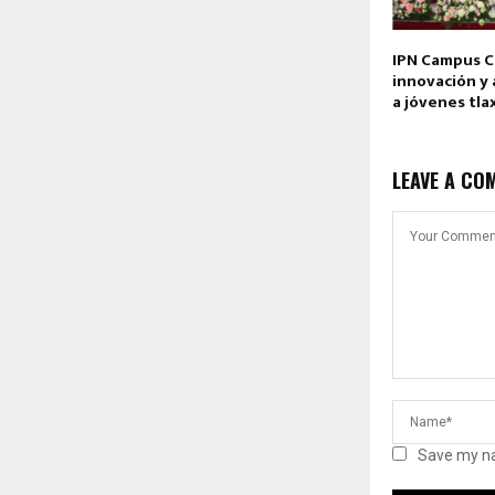
IPN Campus C
innovación y 
a jóvenes tla
LEAVE A CO
Save my na