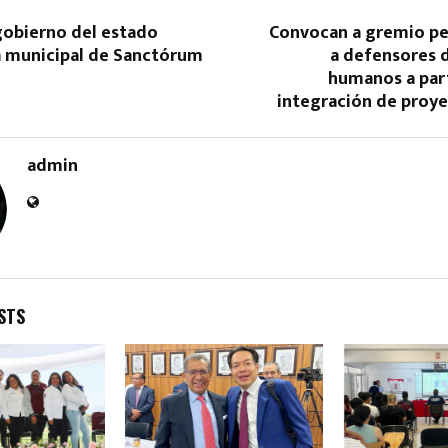
gobierno del estado
Convocan a gremio per
a municipal de Sanctórum
a defensores 
humanos a part
integración de proye
admin
Reply
Retweet
Favorite
Reply
R
STS