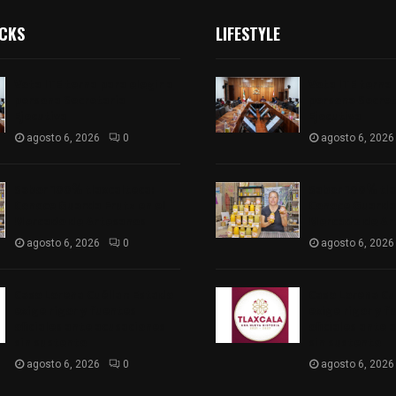
ICKS
LIFESTYLE
Vota ITE terna para elegir a
Vota ITE terna 
persona Secretaria
persona Secret
Ejecutiva
Ejecutiva
agosto 6, 2026
0
agosto 6, 2026
Sabor 100% tlaxcalteca:
Sabor 100% tla
Conoce Guarda Frutz en el
Conoce Guarda 
Mercado de Artesanos
Mercado de Ar
agosto 6, 2026
0
agosto 6, 2026
Caso Lorena Cuéllar: Estado
Caso Lorena Cu
exige rigor y fuentes
exige rigor y f
oficiales ante acusaciones
oficiales ante 
sin sustento
sin sustento
agosto 6, 2026
0
agosto 6, 2026