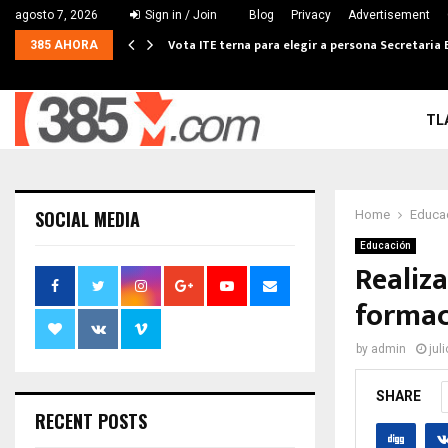
agosto 7, 2026
Sign in / Join
Blog
Privacy
Advertisement
Vota ITE terna para elegir a persona Secretaria 
385 AHORA
TL
SOCIAL MEDIA
Home
Educa
Educación
Realiza
formac
by
admin
jul
SHARE
RECENT POSTS