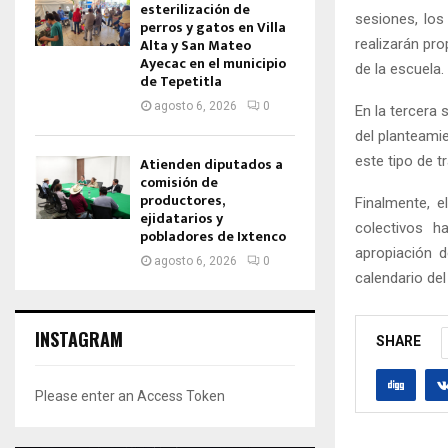
esterilización de
sesiones, los
perros y gatos en Villa
Alta y San Mateo
realizarán pro
Ayecac en el municipio
de la escuela.
de Tepetitla
agosto 6, 2026
0
En la tercera 
del planteami
este tipo de t
Atienden diputados a
comisión de
productores,
Finalmente, e
ejidatarios y
colectivos h
pobladores de Ixtenco
apropiación d
agosto 6, 2026
0
calendario del
INSTAGRAM
SHARE
Please enter an Access Token