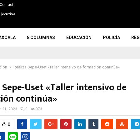
Contact
Ejecutiva
AXCALA
8 COLUMNAS
EDUCACIÓN
POLICÍA
REG
ción
Realiza Sepe-Uset «Taller intensivo de formación continúa»
 Sepe-Uset «Taller intensivo de
ión continúa»
io 21, 2023
0
973
0