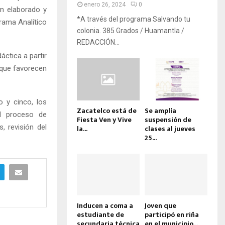
enero 26, 2024
0
an elaborado y
*A través del programa Salvando tu
grama Analítico
colonia. 385 Grados / Huamantla /
REDACCIÓN...
áctica a partir
 que favorecen
o y cinco, los
Zacatelco está de
Se amplía
el proceso de
Fiesta Ven y Vive
suspensión de
, revisión del
la...
clases al jueves
25...
Inducen a coma a
Joven que
estudiante de
participó en riña
secundaria técnica
en el municipio...