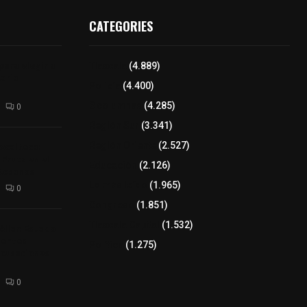
CATEGORIES
para elegir a
Tlaxcala
(4.889)
aria
Policía
(4.400)
8 columnas
(4.285)
0
Región Sur
(3.341)
xcalteca:
Región Oriente
(2.527)
Frutz en el
Educación
(2.126)
tesanos
Lo más leído
(1.965)
0
Congreso
(1.851)
Tlaxcala Capital
(1.532)
éllar: Estado
uentes
Política
(1.275)
acusaciones
0