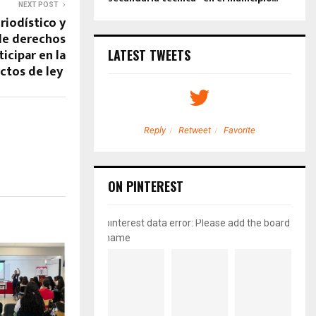
NEXT POST
iodístico y
de derechos
icipar en la
LATEST TWEETS
ctos de ley
etweet
Favorite
Reply
Retweet
Favorite
ON PINTEREST
pinterest data error: Please add the board
name