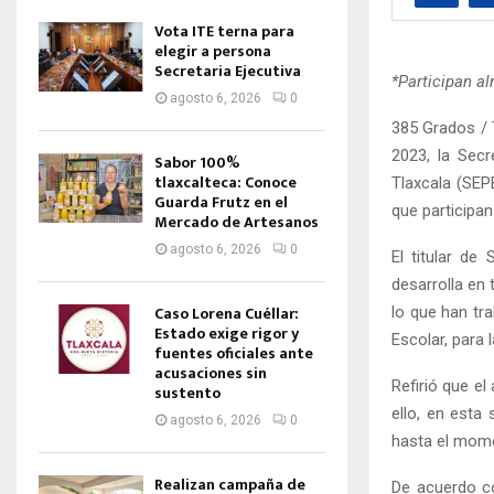
Vota ITE terna para
elegir a persona
Secretaria Ejecutiva
*Participan al
agosto 6, 2026
0
385 Grados / 
2023, la Secr
Sabor 100%
tlaxcalteca: Conoce
Tlaxcala (SEP
Guarda Frutz en el
que participan
Mercado de Artesanos
agosto 6, 2026
0
El titular d
desarrolla en 
Caso Lorena Cuéllar:
lo que han tr
Estado exige rigor y
Escolar, para 
fuentes oficiales ante
acusaciones sin
Refirió que el
sustento
ello, en esta
agosto 6, 2026
0
hasta el mome
Realizan campaña de
De acuerdo co