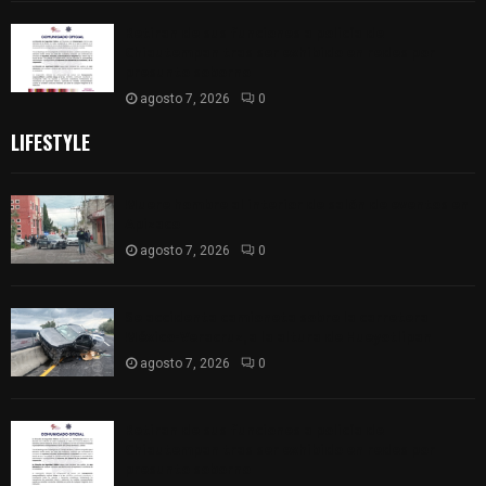
Retiran de sus funciones a policía de
Chiautempan tras ser exhibido en redes por
presunto soborno
agosto 7, 2026
0
LIFESTYLE
Muere hombre al interior de salón de eventos en
Apizaco
agosto 7, 2026
0
Se accidenta camioneta sobre la carretera
México-Veracruz, a la altura de Hueyotlipan
agosto 7, 2026
0
Retiran de sus funciones a policía de
Chiautempan tras ser exhibido en redes por
presunto soborno