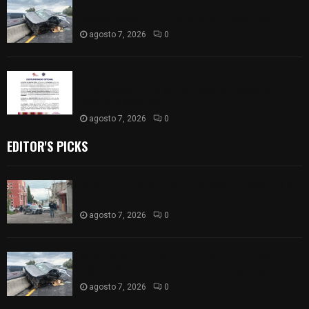
Se accidenta camioneta sobre la carretera
México-Veracruz, a la altura de Hueyotlipan
agosto 7, 2026
0
Retiran de sus funciones a policía de
Chiautempan tras ser exhibido en redes por
presunto soborno
agosto 7, 2026
0
EDITOR'S PICKS
Muere hombre al interior de salón de eventos en
Apizaco
agosto 7, 2026
0
Se accidenta camioneta sobre la carretera
México-Veracruz, a la altura de Hueyotlipan
agosto 7, 2026
0