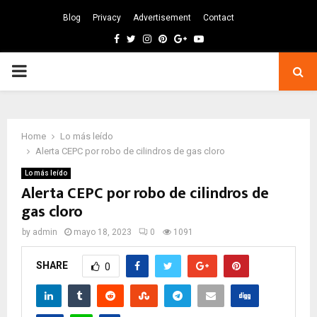
Blog
Privacy
Advertisement
Contact
Facebook
Twitter
Instagram
Pinterest
Google
Youtube
PRIMARY
MENU
Home
Lo más leído
Alerta CEPC por robo de cilindros de gas cloro
Lo más leído
Alerta CEPC por robo de cilindros de
gas cloro
by
admin
mayo 18, 2023
0
1091
SHARE
0