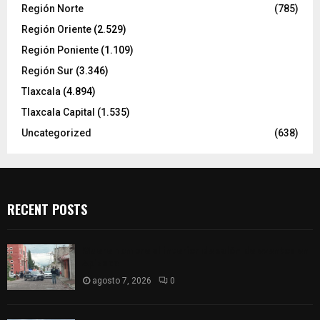
Región Norte
(785)
Región Oriente
(2.529)
Región Poniente
(1.109)
Región Sur
(3.346)
Tlaxcala
(4.894)
Tlaxcala Capital
(1.535)
Uncategorized
(638)
RECENT POSTS
Muere hombre al interior de salón de eventos en
Apizaco
agosto 7, 2026
0