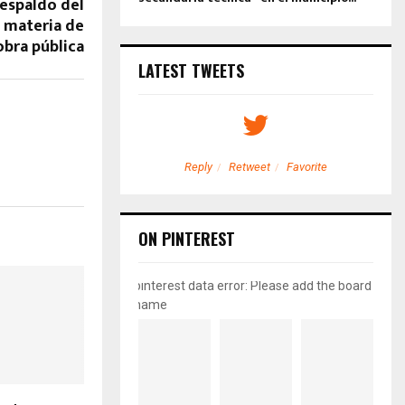
respaldo del
n materia de
obra pública
LATEST TWEETS
etweet
Favorite
Reply
Retweet
Favorite
ON PINTEREST
pinterest data error: Please add the board
name