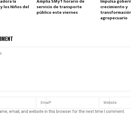
adora la
Amplía SMyT horario de
Impulsa gober
y los Niños del
servicio de transporte
crecimiento y
público este viernes
transformación
agropecuario
MMENT
me, email, and website in this browser for the next time I comment.