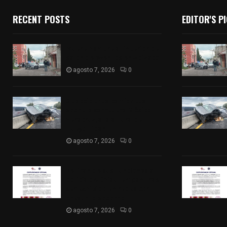
RECENT POSTS
EDITOR'S P
Muere hombre al interior de
salón de eventos en Apizaco
agosto 7, 2026
0
Se accidenta camioneta
sobre la carretera México-
Veracruz, a la altura de
Hueyotlipan
agosto 7, 2026
0
Retiran de sus funciones a
policía de Chiautempan tras
ser exhibido en redes por
presunto soborno
agosto 7, 2026
0