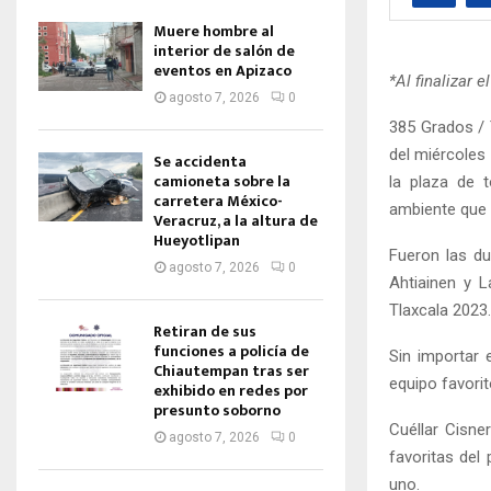
Muere hombre al
interior de salón de
eventos en Apizaco
*Al finalizar 
agosto 7, 2026
0
385 Grados / 
del miércoles 
Se accidenta
camioneta sobre la
la plaza de 
carretera México-
ambiente que s
Veracruz, a la altura de
Hueyotlipan
Fueron las du
agosto 7, 2026
0
Ahtiainen y L
Tlaxcala 2023.
Retiran de sus
funciones a policía de
Sin importar 
Chiautempan tras ser
equipo favorit
exhibido en redes por
presunto soborno
Cuéllar Cisne
agosto 7, 2026
0
favoritas del
uno.