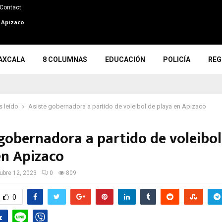
Contact
n Apizaco
AXCALA
8 COLUMNAS
EDUCACIÓN
POLICÍA
REG
 leído
Asiste gobernadora a partido de voleibol de playa en Apizaco
 gobernadora a partido de voleibol
en Apizaco
ubre 12, 2023
0
809
0