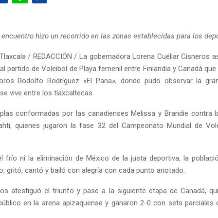
el encuentro hizo un recorrido en las zonas establecidas para los dep
Tlaxcala / REDACCIÓN / La gobernadora Lorena Cuéllar Cisneros as
al partido de Voleibol de Playa femenil entre Finlandia y Canadá qu
toros Rodolfo Rodríguez «El Pana», donde pudo observar la gran
e vive entre los tlaxcaltecas.
plas conformadas por las canadienses Melissa y Brandie contra l
ahti, quienes jugaron la fase 32 del Campeonato Mundial de Vol
el frío ni la eliminación de México de la justa deportiva, la poblac
o, gritó, cantó y bailó con alegría con cada punto anotado.
ros atestiguó el triunfo y pase a la siguiente etapa de Canadá, qu
 público en la arena apizaquense y ganaron 2-0 con sets parciales