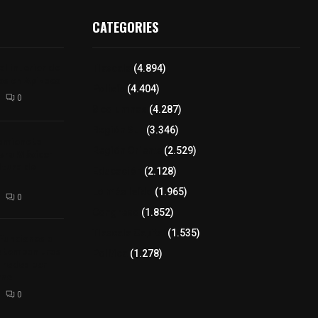
CATEGORIES
l interior de
Tlaxcala
(4.894)
os en Apizaco
Policía
(4.404)
0
8 columnas
(4.287)
Región Sur
(3.346)
camioneta
Región Oriente
(2.529)
tera México-
altura de
Educación
(2.128)
Lo más leído
(1.965)
0
Congreso
(1.852)
Tlaxcala Capital
(1.535)
 funciones a
autempan tras
Política
(1.278)
 redes por
rno
0