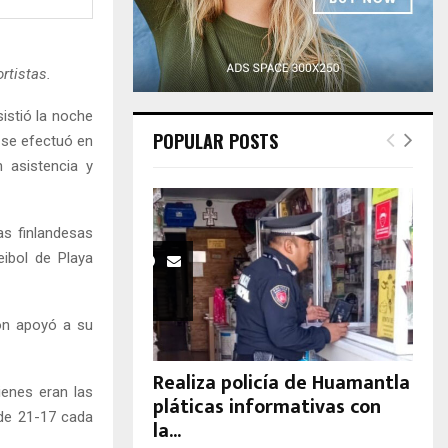
H
ortistas.
istió la noche
POPULAR POSTS
e se efectuó en
 asistencia y
as finlandesas
eibol de Playa
ión apoyó a su
Realiza policía de Huamantla
ienes eran las
pláticas informativas con
 de 21-17 cada
la...