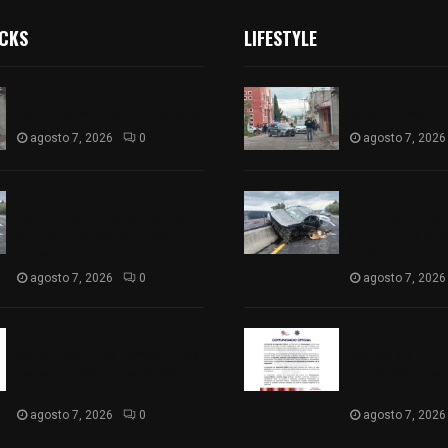
ICKS
LIFESTYLE
Muere hombre al interior de
Muere hombre a
salón de eventos en Apizaco
salón de event
agosto 7, 2026
0
agosto 7, 2026
Se accidenta camioneta
Se accidenta 
sobre la carretera México-
sobre la carre
Veracruz, a la altura de
Veracruz, a la 
Hueyotlipan
Hueyotlipan
agosto 7, 2026
0
agosto 7, 2026
Retiran de sus funciones a
Retiran de sus
policía de Chiautempan tras
policía de Chi
ser exhibido en redes por
ser exhibido en
presunto soborno
presunto sobo
agosto 7, 2026
0
agosto 7, 2026