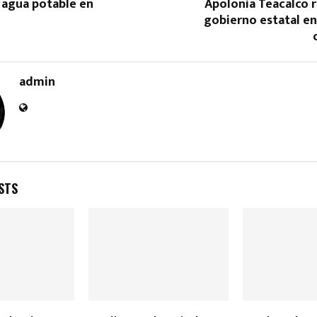
 agua potable en
Apolonia Teacalco 
gobierno estatal e
admin
Reply
Retweet
Favorite
Reply
R
STS