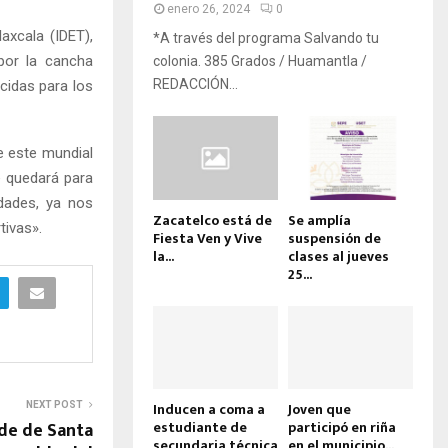
enero 26, 2024
0
axcala (IDET),
*A través del programa Salvando tu
 por la cancha
colonia. 385 Grados / Huamantla /
REDACCIÓN...
cidas para los
e este mundial
e quedará para
idades, ya nos
Zacatelco está de
Se amplía
tivas».
Fiesta Ven y Vive
suspensión de
la...
clases al jueves
25...
Inducen a coma a
Joven que
NEXT POST
de de Santa
estudiante de
participó en riña
secundaria técnica
en el municipio...