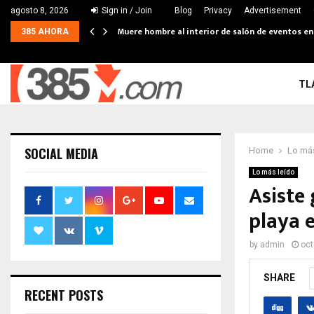
agosto 8, 2026
Sign in / Join
Blog
Privacy
Advertisement
Muere hombre al interior de salón de eventos e
385 AHORA
TL
SOCIAL MEDIA
Home
Lo más
Lo más leído
Asiste
playa 
by
admin
oct
SHARE
RECENT POSTS