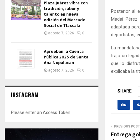
Plaza Juárez vibra con
tradición, sabor y
Posterior al 
talento en nueva
Madaí Pérez C
edición del Mercado
Social de Tlaxcala
adaptada para
agosto 7, 2026
0
deportistas, e
La mandataria
Aprueban la Cuenta
trajo un lega
Pública 2025 de Santa
Ana Nopalucan
que lo disfru
agosto 7, 2026
0
explicaba la t
SHARE
INSTAGRAM
Please enter an Access Token
PREVIOUS POST
Entrega go