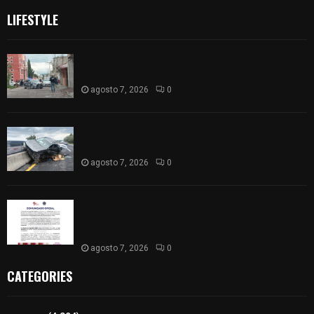
LIFESTYLE
Muere hombre al interior de salón de eventos en
Apizaco
agosto 7, 2026
0
Se accidenta camioneta sobre la carretera
México-Veracruz, a la altura de Hueyotlipan
agosto 7, 2026
0
Retiran de sus funciones a policía de
Chiautempan tras ser exhibido en redes por
presunto soborno
agosto 7, 2026
0
CATEGORIES