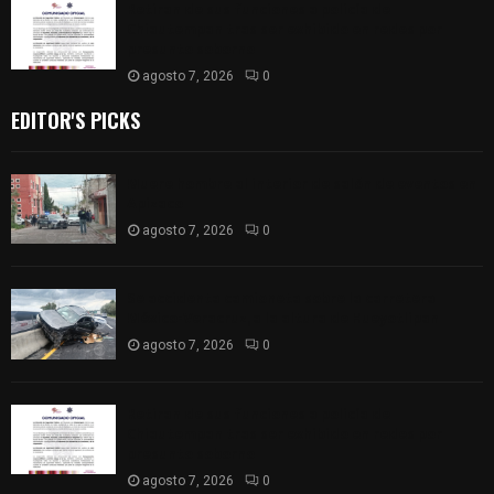
Retiran de sus funciones a policía de
Chiautempan tras ser exhibido en redes por
presunto soborno
agosto 7, 2026
0
EDITOR'S PICKS
Muere hombre al interior de salón de eventos en
Apizaco
agosto 7, 2026
0
Se accidenta camioneta sobre la carretera
México-Veracruz, a la altura de Hueyotlipan
agosto 7, 2026
0
Retiran de sus funciones a policía de
Chiautempan tras ser exhibido en redes por
presunto soborno
agosto 7, 2026
0