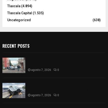
Tlaxcala
(4.894)
Tlaxcala Capital
(1.535)
Uncategorized
(638)
RECENT POSTS
Muere hombre al interior de salón de eventos en
Apizaco
agosto 7, 2026
0
Se accidenta camioneta sobre la carretera
México-Veracruz, a la altura de Hueyotlipan
agosto 7, 2026
0