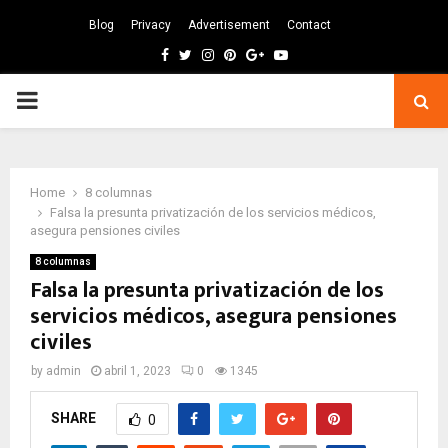
Blog
Privacy
Advertisement
Contact
Facebook
Twitter
Instagram
Pinterest
Google
Youtube
PRIMARY
MENU
Home
8 columnas
Falsa la presunta privatización de los servicios médicos,
asegura pensiones civiles
8 columnas
Falsa la presunta privatización de los
servicios médicos, asegura pensiones
civiles
by
admin
abril 1, 2023
0
1345
SHARE
0