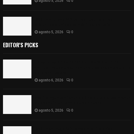
agosto 5, 2026
0
ISSSTE entrega 242 camas hospitalarias
eléctricas a unidades médicas del país
agosto 5, 2026
0
EDITOR'S PICKS
Colegio legión de honor de Tlaxcala elimina
«militarizado» de su nombre tras orden de cierre
de la SEP federal
agosto 6, 2026
0
Realiza Ayuntamiento de SPM obra de pavimento
de adoquín en barrio de San Pedro
agosto 5, 2026
0
ISSSTE entrega 242 camas hospitalarias