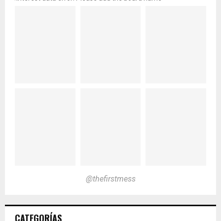
@thefirstmess
CATEGORÍAS