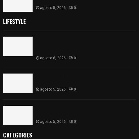
eléctricas a unidades médicas del país
agosto 5, 2026
0
LIFESTYLE
Colegio legión de honor de Tlaxcala elimina
«militarizado» de su nombre tras orden de cierre
de la SEP federal
agosto 6, 2026
0
Realiza Ayuntamiento de SPM obra de pavimento
de adoquín en barrio de San Pedro
agosto 5, 2026
0
ISSSTE entrega 242 camas hospitalarias
eléctricas a unidades médicas del país
agosto 5, 2026
0
CATEGORIES