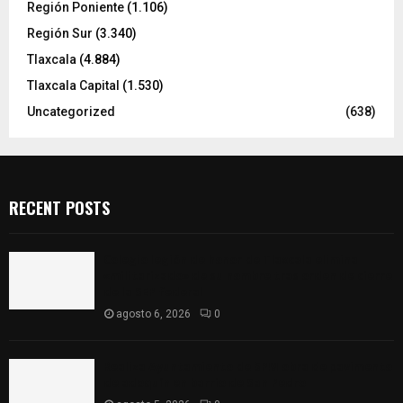
Región Poniente
(1.106)
Región Sur
(3.340)
Tlaxcala
(4.884)
Tlaxcala Capital
(1.530)
Uncategorized
(638)
RECENT POSTS
Colegio legión de honor de Tlaxcala elimina
«militarizado» de su nombre tras orden de cierre
de la SEP federal
agosto 6, 2026
0
Realiza Ayuntamiento de SPM obra de pavimento
de adoquín en barrio de San Pedro