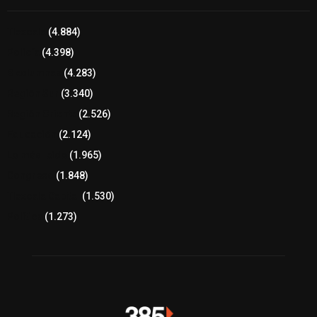
Tlaxcala
(4.884)
Policía
(4.398)
8 columnas
(4.283)
Región Sur
(3.340)
Región Oriente
(2.526)
Educación
(2.124)
Lo más leído
(1.965)
Congreso
(1.848)
Tlaxcala Capital
(1.530)
Política
(1.273)