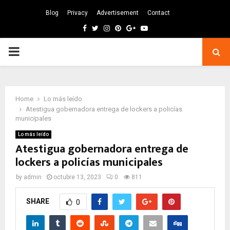
Blog
Privacy
Advertisement
Contact
Facebook
Twitter
Instagram
Pinterest
Google
Youtube
PRIMARY
MENU
Home
Lo más leído
Atestigua gobernadora entrega de lockers a policías
municipales
Lo más leído
Atestigua gobernadora entrega de
lockers a policías municipales
by
admin
octubre 13, 2023
0
811
SHARE
0