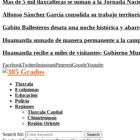
Más de 5 mil tlaxcaltecas se suman a la Jornada Naci
Alfonso Sánchez García consolida su trabajo territori
Gabito Ballesteros desata una noche histórica y abar
Huamantla sumado de manera permanente a la campañ
Huamantla recibe a miles de visitantes; Gobierno Muni
Facebook
Twitter
Instagram
Pinterest
Google
Youtube
Tlaxcala
8 columnas
Educación
Policía
Regiones
Tlaxcala Capital
Chiautempan
Región Oriente
Search for:
Search