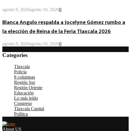
agosto 9, 2026
agosto 10, 2026
0
Blanca Angulo respalda a Jocelyne Gómez rumbo a
la elección de Reina de la Feria Tlaxcala 2026
agosto 9, 2026
agosto 10, 2026
0
Categories
Tlaxcala
(4.900)
Policía
(4.406)
8 columnas
(4.287)
Región Sur
(3.350)
Región Oriente
(2.535)
Educación
(2.128)
Lo más leído
(1.965)
Congreso
(1.853)
Tlaxcala Capital
(1.538)
Política
(1.280)
About US