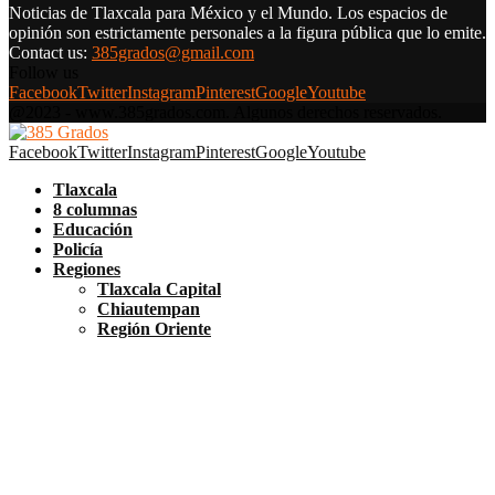
Noticias de Tlaxcala para México y el Mundo. Los espacios de
opinión son estrictamente personales a la figura pública que lo emite.
Contact us:
385grados@gmail.com
Follow us
Facebook
Twitter
Instagram
Pinterest
Google
Youtube
@2023 - www.385grados.com. Algunos derechos reservados.
Facebook
Twitter
Instagram
Pinterest
Google
Youtube
Tlaxcala
8 columnas
Educación
Policía
Regiones
Tlaxcala Capital
Chiautempan
Región Oriente