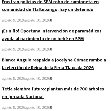
Frustran policías de SPM robo de camioneta en
comunidad de Tlaltepango; hay un detenido
agosto 9, 2026
agosto 10, 2026
0
¡Es niño! Oportuna intervención de paramédicos
ayuda al nacimiento de un bebé en SPM
agosto 9, 2026
agosto 10, 2026
0
Blanca Angulo respalda a Jocelyne Gómez rumbo a
la elección de Reina de la Feria Tlaxcala 2026
agosto 9, 2026
agosto 10, 2026
0
Tetla siembra futuro: plantan más de 700 árboles
en Jornada Nacional
agosto 9, 2026
agosto 10, 2026
0