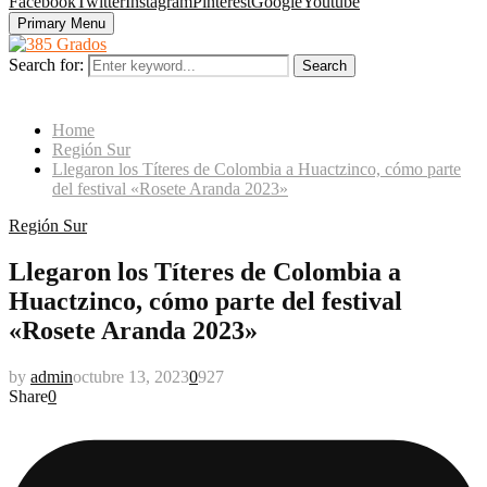
Facebook
Twitter
Instagram
Pinterest
Google
Youtube
Primary Menu
Search for:
Search
Home
Región Sur
Llegaron los Títeres de Colombia a Huactzinco, cómo parte
del festival «Rosete Aranda 2023»
Región Sur
Llegaron los Títeres de Colombia a
Huactzinco, cómo parte del festival
«Rosete Aranda 2023»
by
admin
octubre 13, 2023
0
927
Share
0