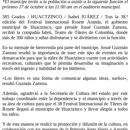
*El munícipe invitó a la población a asistir a la siguiente función el
próximo 17 de octubre a las 11:00 am en el auditorio municipal.
385 Grados / HUACTZINCO / Isabel JUÁREZ / Tras la 38.ª
edición del Festival Internacional Rosete Aranda, el gobierno
municipal de Huactzinco, que preside Josué Guzmán Zamora,
recibió la compañía Jabrú, Teatro de Títeres de Colombia, donde
más de 300 niños y niñas disfrutaron y se divirtieron con la función.
En su mensaje de bienvenida por parte del munícipe, Josué Guzmán
Zamora resaltó la importancia de traer este tipo de eventos en la
demarcación para que la niñez de Huactzinco cuente con actividades
recreativas, culturales que le permita desarrollar su imaginación a
través del ingenio y habilidad de los titiriteros.
«Los títeres es una forma de comunicar algunas ideas, sueños»,
resultó Guzmán Zamora.
Además, agradeció a la Secretaría de Cultura del estado por este
trabajo coordinado entre la dependencia y el municipio a través de
su área de cultura para que el 38 Festival Internacional de Títeres de
Rosete llegará al municipio de Huactzinco y llevar alegría a todos
los niños.
Y de esta manera se realice la promoción y difusión de la cultura, en
colaboración con los maestros de la Primaria Justo Sierra y Agustín