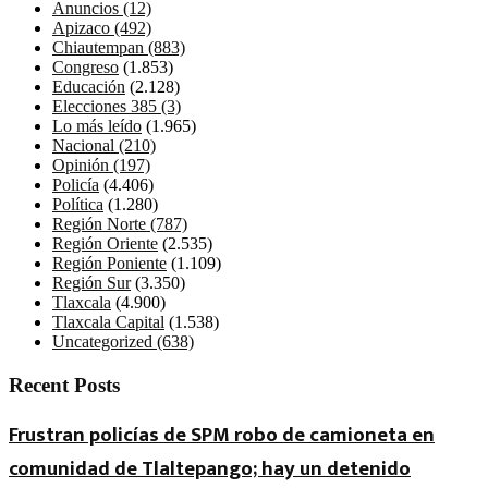
Anuncios
(12)
Apizaco
(492)
Chiautempan
(883)
Congreso
(1.853)
Educación
(2.128)
Elecciones 385
(3)
Lo más leído
(1.965)
Nacional
(210)
Opinión
(197)
Policía
(4.406)
Política
(1.280)
Región Norte
(787)
Región Oriente
(2.535)
Región Poniente
(1.109)
Región Sur
(3.350)
Tlaxcala
(4.900)
Tlaxcala Capital
(1.538)
Uncategorized
(638)
Recent Posts
Frustran policías de SPM robo de camioneta en
comunidad de Tlaltepango; hay un detenido