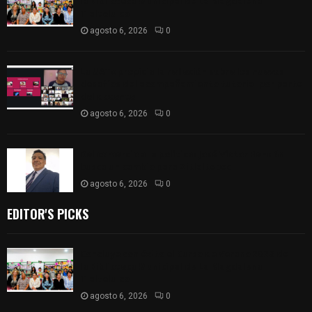
la Biblioteca Municipal de La Magdalena
Tlaltelulco
agosto 6, 2026
0
La UATx propicia la reflexión sobre los nuevos
desafíos del acompañamiento tutorial por parte
del docente
agosto 6, 2026
0
Del comercio a la política: José Víctor Rendón
busca un cambio para Zitlaltepec
agosto 6, 2026
0
EDITOR'S PICKS
Concluye con éxito el Curso de Verano 2026 de
la Biblioteca Municipal de La Magdalena
Tlaltelulco
agosto 6, 2026
0