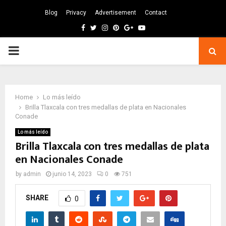
Blog
Privacy
Advertisement
Contact
Facebook
Twitter
Instagram
Pinterest
Google
Youtube
PRIMARY
MENU
Home
Lo más leído
Brilla Tlaxcala con tres medallas de plata en Nacionales
Conade
Lo más leído
Brilla Tlaxcala con tres medallas de plata
en Nacionales Conade
by
admin
junio 14, 2023
0
751
SHARE
0