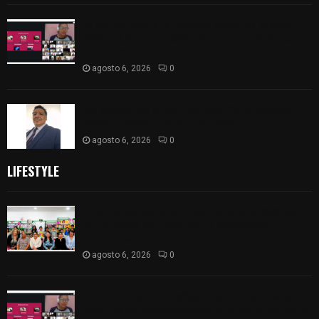
La UATx propicia la reflexión sobre los nuevos
desafíos del acompañamiento tutorial por parte
del docente
agosto 6, 2026
0
Del comercio a la política: José Víctor Rendón
busca un cambio para Zitlaltepec
agosto 6, 2026
0
LIFESTYLE
Concluye con éxito el Curso de Verano 2026 de
la Biblioteca Municipal de La Magdalena
Tlaltelulco
agosto 6, 2026
0
La UATx propicia la reflexión sobre los nuevos
desafíos del acompañamiento tutorial por parte