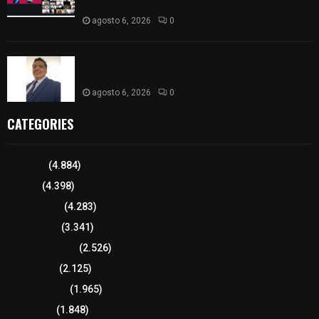
del docente
agosto 6, 2026
0
Del comercio a la política: José Víctor Rendón
busca un cambio para Zitlaltepec
agosto 6, 2026
0
CATEGORIES
Tlaxcala
(4.884)
Policía
(4.398)
8 columnas
(4.283)
Región Sur
(3.341)
Región Oriente
(2.526)
Educación
(2.125)
Lo más leído
(1.965)
Congreso
(1.848)