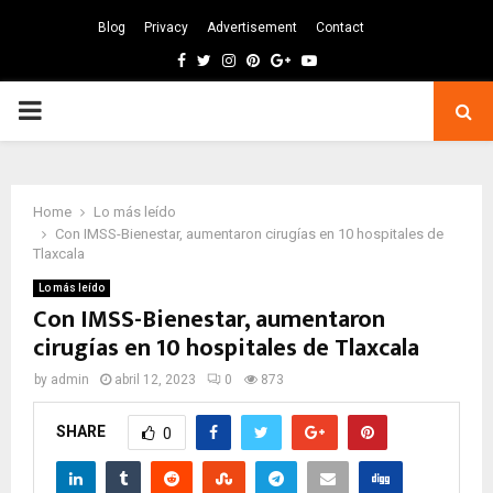
Blog
Privacy
Advertisement
Contact
Facebook
Twitter
Instagram
Pinterest
Google
Youtube
PRIMARY
MENU
Home
Lo más leído
Con IMSS-Bienestar, aumentaron cirugías en 10 hospitales de
Tlaxcala
Lo más leído
Con IMSS-Bienestar, aumentaron
cirugías en 10 hospitales de Tlaxcala
by
admin
abril 12, 2023
0
873
SHARE
0