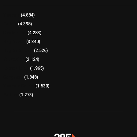
Tlaxcala
(4.884)
Policía
(4.398)
8 columnas
(4.283)
Región Sur
(3.340)
Región Oriente
(2.526)
Educación
(2.124)
Lo más leído
(1.965)
Congreso
(1.848)
Tlaxcala Capital
(1.530)
Política
(1.273)