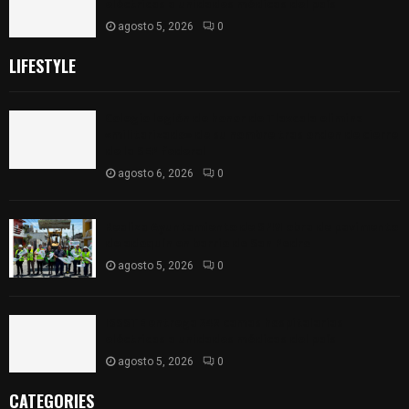
eléctricas a unidades médicas del país
agosto 5, 2026
0
LIFESTYLE
Colegio legión de honor de Tlaxcala elimina
«militarizado» de su nombre tras orden de cierre
de la SEP federal
agosto 6, 2026
0
Realiza Ayuntamiento de SPM obra de pavimento
de adoquín en barrio de San Pedro
agosto 5, 2026
0
ISSSTE entrega 242 camas hospitalarias
eléctricas a unidades médicas del país
agosto 5, 2026
0
CATEGORIES