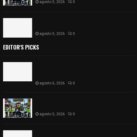
agosto 5, 2026
0
ISSSTE entrega 242 camas hospitalarias
eléctricas a unidades médicas del país
agosto 5, 2026
0
EDITOR'S PICKS
Colegio legión de honor de Tlaxcala elimina
«militarizado» de su nombre tras orden de cierre
de la SEP federal
agosto 6, 2026
0
Realiza Ayuntamiento de SPM obra de pavimento
de adoquín en barrio de San Pedro
agosto 5, 2026
0
ISSSTE entrega 242 camas hospitalarias