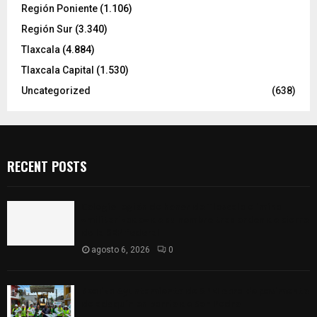
Región Poniente
(1.106)
Región Sur
(3.340)
Tlaxcala
(4.884)
Tlaxcala Capital
(1.530)
Uncategorized
(638)
RECENT POSTS
Colegio legión de honor de Tlaxcala elimina
«militarizado» de su nombre tras orden de cierre
de la SEP federal
agosto 6, 2026
0
Realiza Ayuntamiento de SPM obra de pavimento
de adoquín en barrio de San Pedro