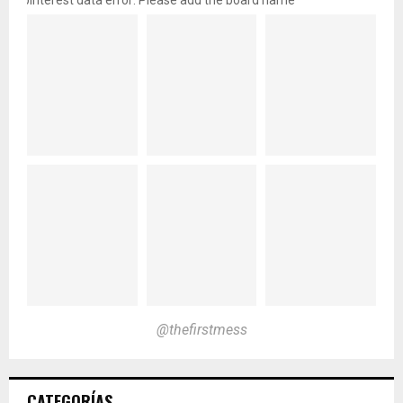
pinterest data error: Please add the board name
@thefirstmess
CATEGORÍAS