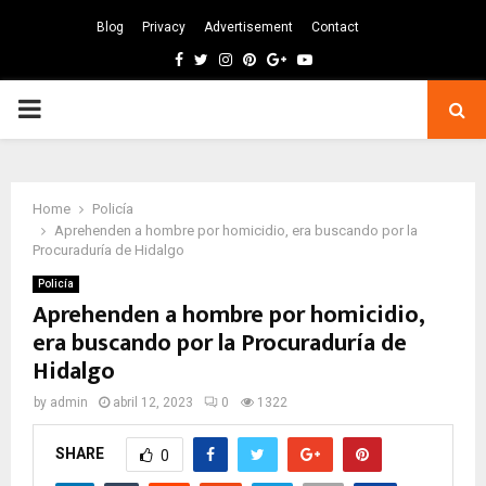
Blog
Privacy
Advertisement
Contact
Facebook
Twitter
Instagram
Pinterest
Google
Youtube
PRIMARY
MENU
Home
Policía
Aprehenden a hombre por homicidio, era buscando por la
Procuraduría de Hidalgo
Policía
Aprehenden a hombre por homicidio,
era buscando por la Procuraduría de
Hidalgo
by
admin
abril 12, 2023
0
1322
SHARE
0