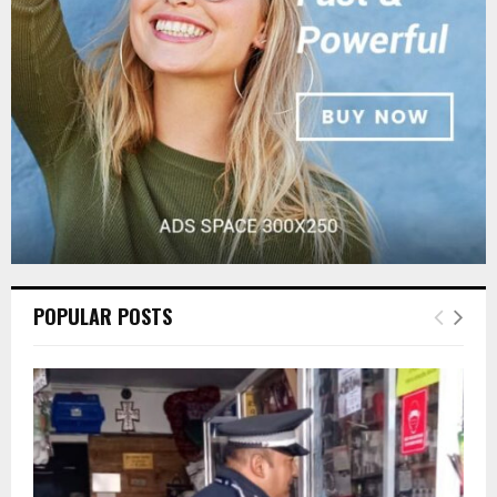
:
C
H
POPULAR POSTS