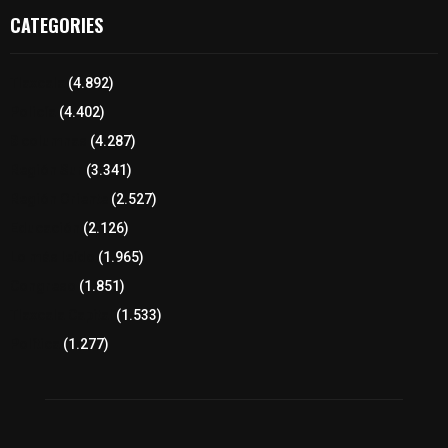
CATEGORIES
Tlaxcala
(4.892)
Policía
(4.402)
8 columnas
(4.287)
Región Sur
(3.341)
Región Oriente
(2.527)
Educación
(2.126)
Lo más leído
(1.965)
Congreso
(1.851)
Tlaxcala Capital
(1.533)
Política
(1.277)