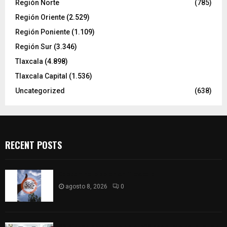
Región Norte
(785)
Región Oriente
(2.529)
Región Poniente
(1.109)
Región Sur
(3.346)
Tlaxcala
(4.898)
Tlaxcala Capital
(1.536)
Uncategorized
(638)
RECENT POSTS
Captan halo solar en Tlaxcala
agosto 8, 2026
0
68 Piezas compiten en el 32° concurso estatal de