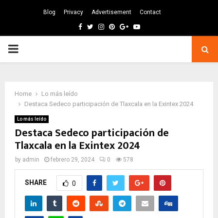
Blog
Privacy
Advertisement
Contact
Facebook
Twitter
Instagram
Pinterest
Google
Youtube
PRIMARY
MENU
Home
Lo más leído
Destaca Sedeco participación de Tlaxcala en la Exintex 2024
Lo más leído
Destaca Sedeco participación de
Tlaxcala en la Exintex 2024
by
admin
febrero 29, 2024
0
578
SHARE
0