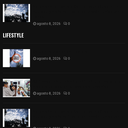
Así amanece Tlaxcala Capital este sábado: cielo
nublado y mañana fresca; se prevén lluvias por la
tarde
agosto 8, 2026
0
LIFESTYLE
Captan halo solar en Tlaxcala
agosto 8, 2026
0
68 Piezas compiten en el 32° concurso estatal de
madera tallada de la casa de artesanías
agosto 8, 2026
0
Así amanece Tlaxcala Capital este sábado: cielo
nublado y mañana fresca; se prevén lluvias por la
tarde