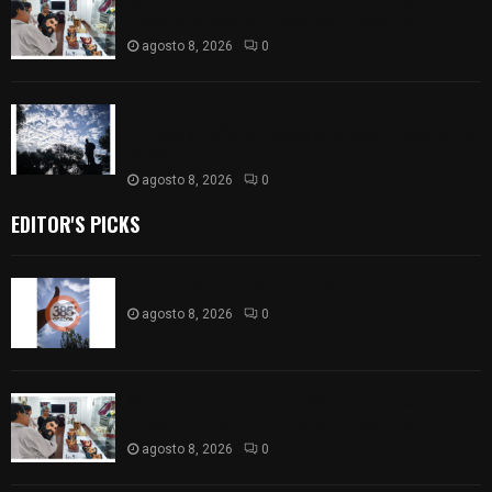
madera tallada de la casa de artesanías
agosto 8, 2026
0
Así amanece Tlaxcala Capital este sábado: cielo
nublado y mañana fresca; se prevén lluvias por la
tarde
agosto 8, 2026
0
EDITOR'S PICKS
Captan halo solar en Tlaxcala
agosto 8, 2026
0
68 Piezas compiten en el 32° concurso estatal de
madera tallada de la casa de artesanías
agosto 8, 2026
0