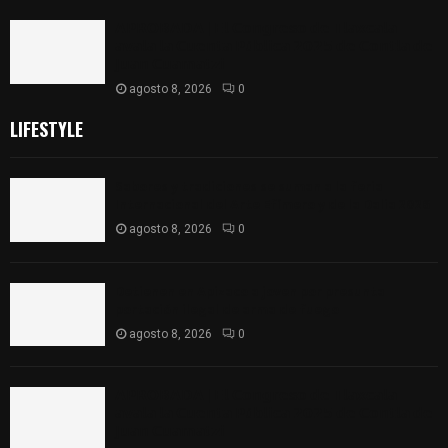
𝗔𝗣𝗥𝗢𝗕𝗔𝗗𝗔 | 𝗘𝗹 𝗖𝗼𝗻𝗴𝗿𝗲𝘀𝗼 𝗱𝗲 𝗧𝗹𝗮𝘅𝗰𝗮𝗹𝗮
𝗮𝘃𝗮𝗹𝗮 𝗹𝗮 𝗖𝘂𝗲𝗻𝘁𝗮 𝗣ú𝗯𝗹𝗶𝗰𝗮 𝟮𝟬𝟮𝟱 𝗱𝗲 𝗖𝗼𝗻𝘁𝗹𝗮 𝗱𝗲
𝗝𝘂𝗮𝗻 𝗖𝘂𝗮𝗺𝗮𝘁𝘇𝗶
agosto 8, 2026
0
LIFESTYLE
Sabores y tradiciones se suman a la feria
Internacional del Arte Efímero y de la Dalia 2026
agosto 8, 2026
0
Detienen en Apizaco a joven por presunta
portación ilegal de arma de fuego
agosto 8, 2026
0
𝗔𝗣𝗥𝗢𝗕𝗔𝗗𝗔 | 𝗘𝗹 𝗖𝗼𝗻𝗴𝗿𝗲𝘀𝗼 𝗱𝗲 𝗧𝗹𝗮𝘅𝗰𝗮𝗹𝗮
𝗮𝘃𝗮𝗹𝗮 𝗹𝗮 𝗖𝘂𝗲𝗻𝘁𝗮 𝗣ú𝗯𝗹𝗶𝗰𝗮 𝟮𝟬𝟮𝟱 𝗱𝗲 𝗖𝗼𝗻𝘁𝗹𝗮 𝗱𝗲
𝗝𝘂𝗮𝗻 𝗖𝘂𝗮𝗺𝗮𝘁𝘇𝗶