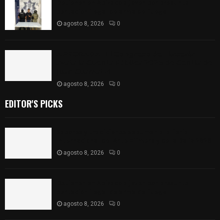
Detienen en Apizaco a joven por presunta
portación ilegal de arma de fuego
agosto 8, 2026
0
𝗔𝗣𝗥𝗢𝗕𝗔𝗗𝗔 | 𝗘𝗹 𝗖𝗼𝗻𝗴𝗿𝗲𝘀𝗼 𝗱𝗲 𝗧𝗹𝗮𝘅𝗰𝗮𝗹𝗮
𝗮𝘃𝗮𝗹𝗮 𝗹𝗮 𝗖𝘂𝗲𝗻𝘁𝗮 𝗣ú𝗯𝗹𝗶𝗰𝗮 𝟮𝟬𝟮𝟱 𝗱𝗲 𝗖𝗼𝗻𝘁𝗹𝗮 𝗱𝗲
𝗝𝘂𝗮𝗻 𝗖𝘂𝗮𝗺𝗮𝘁𝘇𝗶
agosto 8, 2026
0
EDITOR'S PICKS
Sabores y tradiciones se suman a la feria
Internacional del Arte Efímero y de la Dalia 2026
agosto 8, 2026
0
Detienen en Apizaco a joven por presunta
portación ilegal de arma de fuego
agosto 8, 2026
0