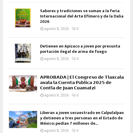
Sabores y tradiciones se suman a la feria
Internacional del Arte Efímero y de la Dalia
2026
agosto 8, 2026
0
Detienen en Apizaco a joven por presunta
portación ilegal de arma de fuego
agosto 8, 2026
0
𝗔𝗣𝗥𝗢𝗕𝗔𝗗𝗔 | 𝗘𝗹 𝗖𝗼𝗻𝗴𝗿𝗲𝘀𝗼 𝗱𝗲 𝗧𝗹𝗮𝘅𝗰𝗮𝗹𝗮
𝗮𝘃𝗮𝗹𝗮 𝗹𝗮 𝗖𝘂𝗲𝗻𝘁𝗮 𝗣ú𝗯𝗹𝗶𝗰𝗮 𝟮𝟬𝟮𝟱 𝗱𝗲
𝗖𝗼𝗻𝘁𝗹𝗮 𝗱𝗲 𝗝𝘂𝗮𝗻 𝗖𝘂𝗮𝗺𝗮𝘁𝘇𝗶
agosto 8, 2026
0
Liberan a joven secuestrado en Calpulalpan
y detienen a tres personas en el Estado de
México; pedían 7 millones de...
agosto 8, 2026
0