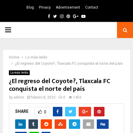
Blog
Privacy
Advertisement
Contact
Facebook
Twitter
Instagram
Pinterest
Google
Youtube
PRIMARY
MENU
Home
Lo más leído
¿El regreso del Coyote?, Tlaxcala FC conquista el norte del país
Lo más leído
¿El regreso del Coyote?, Tlaxcala FC
conquista el norte del país
by
admin
febrero 8, 2023
0
1453
SHARE
0