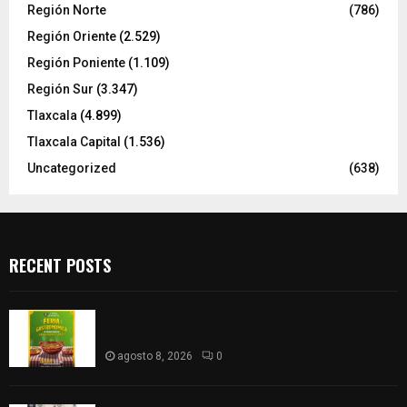
Región Norte
(786)
Región Oriente
(2.529)
Región Poniente
(1.109)
Región Sur
(3.347)
Tlaxcala
(4.899)
Tlaxcala Capital
(1.536)
Uncategorized
(638)
RECENT POSTS
Sabores y tradiciones se suman a la feria
Internacional del Arte Efímero y de la Dalia 2026
agosto 8, 2026
0