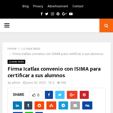
Blog
Privacy
Advertisement
Contact
Facebook
Twitter
Instagram
Pinterest
Google
Youtube
PRIMARY
MENU
Home
Lo más leído
Firma Icatlax convenio con ISIMA para certificar a sus alumnos
Lo más leído
Firma Icatlax convenio con ISIMA para
certificar a sus alumnos
by
admin
junio 30, 2023
0
958
SHARE
0