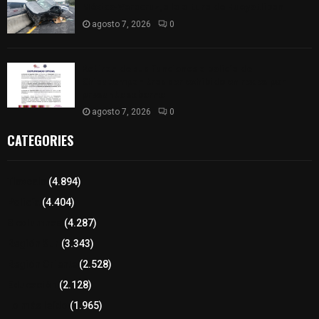
México-Veracruz, a la altura de Hueyotlipan
agosto 7, 2026
0
Retiran de sus funciones a policía de
Chiautempan tras ser exhibido en redes por
presunto soborno
agosto 7, 2026
0
CATEGORIES
Tlaxcala
(4.894)
Policía
(4.404)
8 columnas
(4.287)
Región Sur
(3.343)
Región Oriente
(2.528)
Educación
(2.128)
Lo más leído
(1.965)