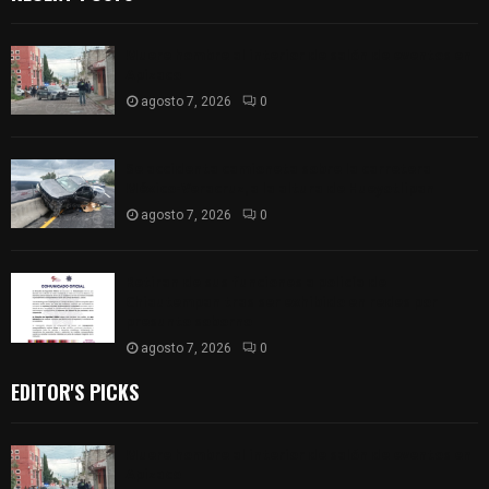
Muere hombre al interior de salón de eventos en
Apizaco
agosto 7, 2026
0
Se accidenta camioneta sobre la carretera
México-Veracruz, a la altura de Hueyotlipan
agosto 7, 2026
0
Retiran de sus funciones a policía de
Chiautempan tras ser exhibido en redes por
presunto soborno
agosto 7, 2026
0
EDITOR'S PICKS
Muere hombre al interior de salón de eventos en
Apizaco