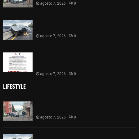
agosto 7, 2026
0
Se accidenta camioneta sobre la carretera
México-Veracruz, a la altura de Hueyotlipan
agosto 7, 2026
0
Retiran de sus funciones a policía de
Chiautempan tras ser exhibido en redes por
presunto soborno
agosto 7, 2026
0
LIFESTYLE
Muere hombre al interior de salón de eventos en
Apizaco
agosto 7, 2026
0
Se accidenta camioneta sobre la carretera