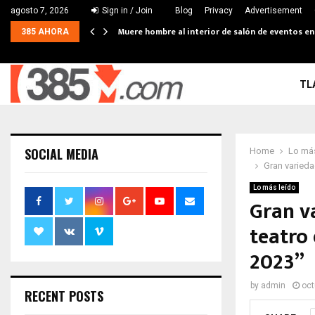
agosto 7, 2026
Sign in / Join
Blog
Privacy
Advertisement
Muere hombre al interior de salón de eventos e
385 AHORA
TL
SOCIAL MEDIA
Home
Lo más
Gran varieda
Lo más leído
Gran v
teatro 
2023”
by
admin
oct
RECENT POSTS