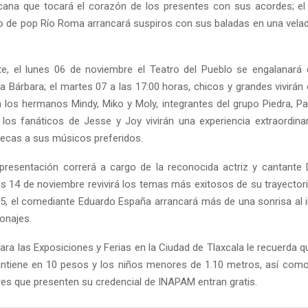
cana que tocará el corazón de los presentes con sus acordes; e
úo de pop Río Roma arrancará suspiros con sus baladas en una vela
e, el lunes 06 de noviembre el Teatro del Pueblo se engalanará 
a Bárbara; el martes 07 a las 17:00 horas, chicos y grandes vivirá
 los hermanos Mindy, Miko y Moly, integrantes del grupo Piedra, Pape
 los fanáticos de Jesse y Joy vivirán una experiencia extraordinar
ltecas a sus músicos preferidos.
presentación correrá a cargo de la reconocida actriz y cantante
es 14 de noviembre revivirá los temas más exitosos de su trayectori
15, el comediante Eduardo España arrancará más de una sonrisa al i
onajes.
ara las Exposiciones y Ferias en la Ciudad de Tlaxcala le recuerda 
antiene en 10 pesos y los niños menores de 1.10 metros, así com
es que presenten su credencial de INAPAM entran gratis.