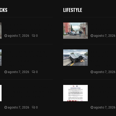
ICKS
LIFESTYLE
Muere hombre al interior de
Muere hombre a
salón de eventos en Apizaco
salón de event
agosto 7, 2026
0
agosto 7, 2026
Se accidenta camioneta
Se accidenta 
sobre la carretera México-
sobre la carre
Veracruz, a la altura de
Veracruz, a la 
Hueyotlipan
Hueyotlipan
agosto 7, 2026
0
agosto 7, 2026
Retiran de sus funciones a
Retiran de sus
policía de Chiautempan tras
policía de Chi
ser exhibido en redes por
ser exhibido en
presunto soborno
presunto sobo
agosto 7, 2026
0
agosto 7, 2026