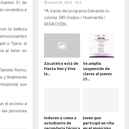
l martes 31 de
enero 26, 2024
0
da romántica e
*A través del programa Salvando tu
colonia. 385 Grados / Huamantla /
REDACCIÓN...
con la belleza
n emocionantes
l o Tijera; el
ia al tener en
Zacatelco está de
Se amplía
Fiesta Ven y Vive
suspensión de
 Daniela Romo,
la...
clases al jueves
a y finalmente
25...
nterpretar sus
que el acceso a
o las personas
Inducen a coma a
Joven que
estudiante de
participó en riña
secundaria técnica
en el municipio...