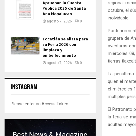
Aprueban la Cuenta
regional mexi
Pública 2025 de Santa
octubre, el d
Ana Nopalucan
inolvidable.
agosto 7, 2026
0
Posteriorment
grupera de An
Tocatlán se alista para
su Feria 2026 con
aventuras con
limpieza y
miércoles 08,
embellecimiento
tierras tlaxca
agosto 7, 2026
0
La penúltima 
quien el mart
INSTAGRAM
el miércoles 
múltiples pers
Please enter an Access Token
El Patronato p
la feria se m
adultas mayor