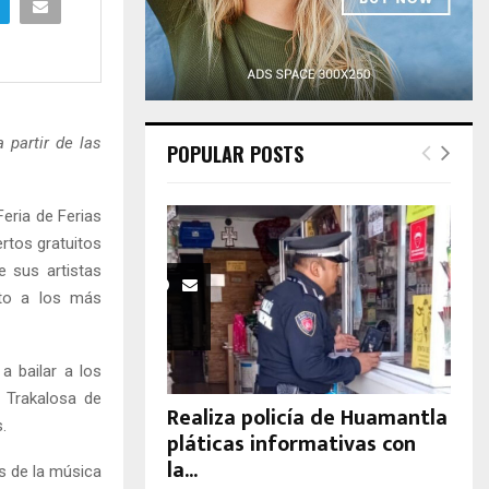
H
 partir de las
POPULAR POSTS
Feria de Ferias
ertos gratuitos
e sus artistas
nto a los más
a bailar a los
a Trakalosa de
Realiza policía de Huamantla
.
pláticas informativas con
la...
s de la música