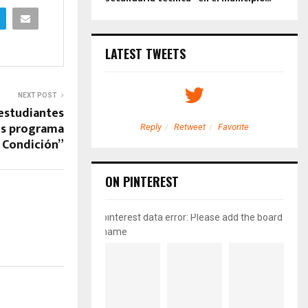
LATEST TWEETS
NEXT POST
estudiantes
os programa
etweet
Favorite
Reply
Retweet
Favorite
 Condición”
ON PINTEREST
pinterest data error: Please add the board
name