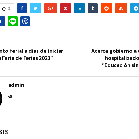
0
nto ferial a días de iniciar
Acerca gobierno a 
a Feria de Ferias 2023”
hospitalizad
Reply
Retweet
Favorite
Reply
R
“Educación sin
admin
STS