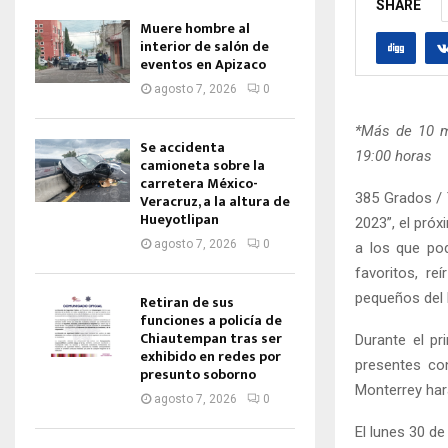
SHARE
Muere hombre al
interior de salón de
eventos en Apizaco
agosto 7, 2026
0
*Más de 10 mi
Se accidenta
19:00 horas
camioneta sobre la
carretera México-
385 Grados / T
Veracruz, a la altura de
Hueyotlipan
2023”, el próx
agosto 7, 2026
0
a los que pod
favoritos, r
pequeños del h
Retiran de sus
funciones a policía de
Chiautempan tras ser
Durante el pr
exhibido en redes por
presentes con
presunto soborno
Monterrey ha
agosto 7, 2026
0
El lunes 30 d