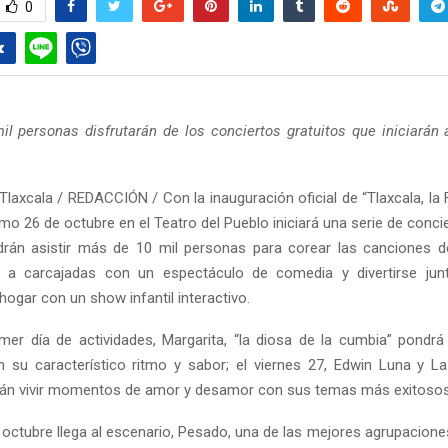
0
l personas disfrutarán de los conciertos gratuitos que iniciarán a
laxcala / REDACCIÓN / Con la inauguración oficial de “Tlaxcala, la 
imo 26 de octubre en el Teatro del Pueblo iniciará una serie de conci
rán asistir más de 10 mil personas para corear las canciones d
eír a carcajadas con un espectáculo de comedia y divertirse ju
ogar con un show infantil interactivo.
imer día de actividades, Margarita, “la diosa de la cumbia” pondrá 
 su característico ritmo y sabor; el viernes 27, Edwin Luna y L
rán vivir momentos de amor y desamor con sus temas más exitosos
e octubre llega al escenario, Pesado, una de las mejores agrupacione