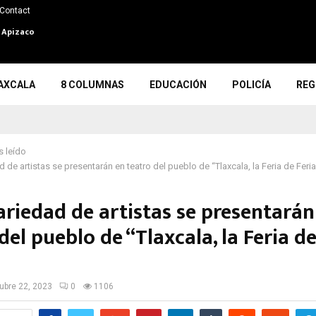
Contact
n Apizaco
AXCALA
8 COLUMNAS
EDUCACIÓN
POLICÍA
REG
 leído
d de artistas se presentarán en teatro del pueblo de “Tlaxcala, la Feria de Feri
ariedad de artistas se presentarán
del pueblo de “Tlaxcala, la Feria de
ubre 22, 2023
0
1106