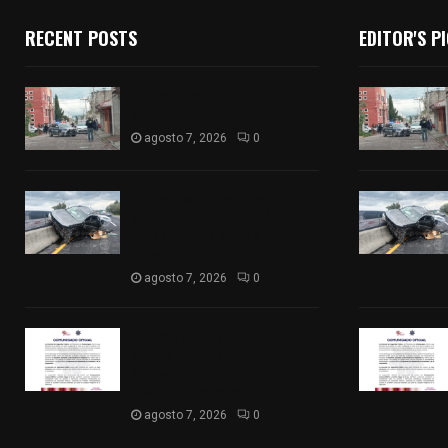
RECENT POSTS
EDITOR'S P
Muere hombre al interior de
salón de eventos en Apizaco
agosto 7, 2026
0
Se accidenta camioneta
sobre la carretera México-
Veracruz, a la altura de
Hueyotlipan
agosto 7, 2026
0
Retiran de sus funciones a
policía de Chiautempan tras
ser exhibido en redes por
presunto soborno
agosto 7, 2026
0