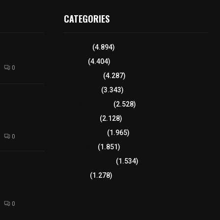
CATEGORIES
l interior de
Tlaxcala
(4.894)
os en Apizaco
Policía
(4.404)
0
8 columnas
(4.287)
Región Sur
(3.343)
camioneta
Región Oriente
(2.528)
tera México-
altura de
Educación
(2.128)
Lo más leído
(1.965)
0
Congreso
(1.851)
Tlaxcala Capital
(1.534)
 funciones a
autempan tras
Política
(1.278)
 redes por
rno
0