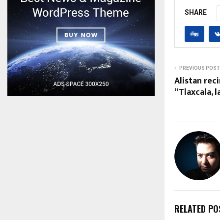
SHARE
PREVIOUS POST
Alistan reci
“Tlaxcala, l
RELATED PO