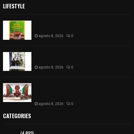
LIFESTYLE
Sabores y tradiciones se suman a la feria
Internacional del Arte Efímero y de la Dalia 2026
agosto 8, 2026
0
Detienen en Apizaco a joven por presunta
portación ilegal de arma de fuego
agosto 8, 2026
0
𝗔𝗣𝗥𝗢𝗕𝗔𝗗𝗔 | 𝗘𝗹 𝗖𝗼𝗻𝗴𝗿𝗲𝘀𝗼 𝗱𝗲 𝗧𝗹𝗮𝘅𝗰𝗮𝗹𝗮
𝗮𝘃𝗮𝗹𝗮 𝗹𝗮 𝗖𝘂𝗲𝗻𝘁𝗮 𝗣ú𝗯𝗹𝗶𝗰𝗮 𝟮𝟬𝟮𝟱 𝗱𝗲 𝗖𝗼𝗻𝘁𝗹𝗮 𝗱𝗲
𝗝𝘂𝗮𝗻 𝗖𝘂𝗮𝗺𝗮𝘁𝘇𝗶
agosto 8, 2026
0
CATEGORIES
Tlaxcala
(4.899)