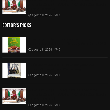
𝗔𝗣𝗥𝗢𝗕𝗔𝗗𝗔 | 𝗘𝗹 𝗖𝗼𝗻𝗴𝗿𝗲𝘀𝗼 𝗱𝗲 𝗧𝗹𝗮𝘅𝗰𝗮𝗹𝗮
𝗮𝘃𝗮𝗹𝗮 𝗹𝗮 𝗖𝘂𝗲𝗻𝘁𝗮 𝗣ú𝗯𝗹𝗶𝗰𝗮 𝟮𝟬𝟮𝟱 𝗱𝗲 𝗖𝗼𝗻𝘁𝗹𝗮 𝗱𝗲
𝗝𝘂𝗮𝗻 𝗖𝘂𝗮𝗺𝗮𝘁𝘇𝗶
agosto 8, 2026
0
EDITOR'S PICKS
Sabores y tradiciones se suman a la feria
Internacional del Arte Efímero y de la Dalia 2026
agosto 8, 2026
0
Detienen en Apizaco a joven por presunta
portación ilegal de arma de fuego
agosto 8, 2026
0
𝗔𝗣𝗥𝗢𝗕𝗔𝗗𝗔 | 𝗘𝗹 𝗖𝗼𝗻𝗴𝗿𝗲𝘀𝗼 𝗱𝗲 𝗧𝗹𝗮𝘅𝗰𝗮𝗹𝗮
𝗮𝘃𝗮𝗹𝗮 𝗹𝗮 𝗖𝘂𝗲𝗻𝘁𝗮 𝗣ú𝗯𝗹𝗶𝗰𝗮 𝟮𝟬𝟮𝟱 𝗱𝗲 𝗖𝗼𝗻𝘁𝗹𝗮 𝗱𝗲
𝗝𝘂𝗮𝗻 𝗖𝘂𝗮𝗺𝗮𝘁𝘇𝗶
agosto 8, 2026
0