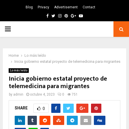
Blog
Privacy
Advertisement
Contact
Facebook
Twitter
Instagram
Pinterest
Google
Youtube
PRIMARY
MENU
Home
Lo más leído
Inicia gobierno estatal proyecto de telemedicina para migrantes
Lo más leído
Inicia gobierno estatal proyecto de
telemedicina para migrantes
by
admin
octubre 4, 2023
0
751
SHARE
0