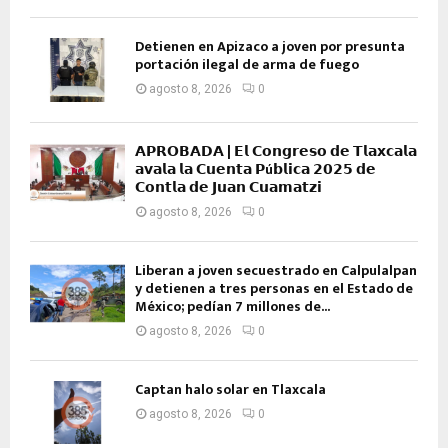
Detienen en Apizaco a joven por presunta
portación ilegal de arma de fuego
agosto 8, 2026
0
𝗔𝗣𝗥𝗢𝗕𝗔𝗗𝗔 | 𝗘𝗹 𝗖𝗼𝗻𝗴𝗿𝗲𝘀𝗼 𝗱𝗲 𝗧𝗹𝗮𝘅𝗰𝗮𝗹𝗮
𝗮𝘃𝗮𝗹𝗮 𝗹𝗮 𝗖𝘂𝗲𝗻𝘁𝗮 𝗣ú𝗯𝗹𝗶𝗰𝗮 𝟮𝟬𝟮𝟱 𝗱𝗲
𝗖𝗼𝗻𝘁𝗹𝗮 𝗱𝗲 𝗝𝘂𝗮𝗻 𝗖𝘂𝗮𝗺𝗮𝘁𝘇𝗶
agosto 8, 2026
0
Liberan a joven secuestrado en Calpulalpan
y detienen a tres personas en el Estado de
México; pedían 7 millones de...
agosto 8, 2026
0
Captan halo solar en Tlaxcala
agosto 8, 2026
0