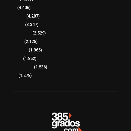
Policía
(4.406)
8 columnas
(4.287)
Región Sur
(3.347)
Región Oriente
(2.529)
Educación
(2.128)
Lo más leído
(1.965)
Congreso
(1.852)
Tlaxcala Capital
(1.536)
Política
(1.278)