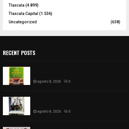
Tlaxcala
(4.899)
Tlaxcala Capital
(1.536)
Uncategorized
(638)
RECENT POSTS
Sabores y tradiciones se suman a la feria
Internacional del Arte Efímero y de la Dalia 2026
agosto 8, 2026
0
Detienen en Apizaco a joven por presunta
portación ilegal de arma de fuego
agosto 8, 2026
0