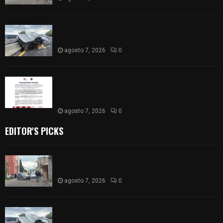
Se accidenta camioneta sobre la carretera
México-Veracruz, a la altura de Hueyotlipan
agosto 7, 2026
0
Retiran de sus funciones a policía de
Chiautempan tras ser exhibido en redes por
presunto soborno
agosto 7, 2026
0
EDITOR'S PICKS
Muere hombre al interior de salón de eventos en
Apizaco
agosto 7, 2026
0
Se accidenta camioneta sobre la carretera
México-Veracruz, a la altura de Hueyotlipan