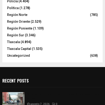
Policía
(4.404)
Política
(1.278)
Región Norte
(785)
Región Oriente
(2.529)
Región Poniente
(1.109)
Región Sur
(3.346)
Tlaxcala
(4.894)
Tlaxcala Capital
(1.535)
Uncategorized
(638)
RECENT POSTS
Muere hombre al interior de salón de eventos en
Apizaco
agosto 7, 2026
0