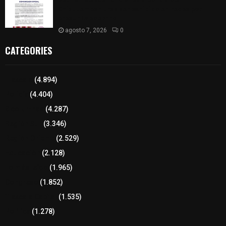
Chiautempan tras ser exhibido en redes por
presunto soborno
agosto 7, 2026
0
CATEGORIES
Tlaxcala
(4.894)
Policía
(4.404)
8 columnas
(4.287)
Región Sur
(3.346)
Región Oriente
(2.529)
Educación
(2.128)
Lo más leído
(1.965)
Congreso
(1.852)
Tlaxcala Capital
(1.535)
Política
(1.278)