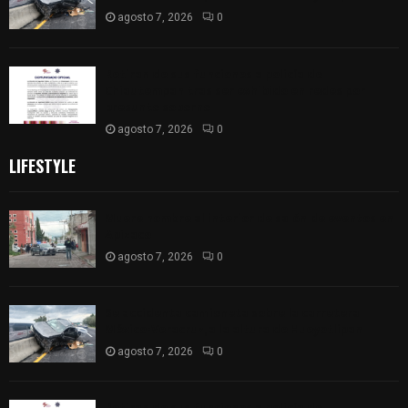
agosto 7, 2026
0
Retiran de sus funciones a policía de
Chiautempan tras ser exhibido en redes por
presunto soborno
agosto 7, 2026
0
LIFESTYLE
Muere hombre al interior de salón de eventos en
Apizaco
agosto 7, 2026
0
Se accidenta camioneta sobre la carretera
México-Veracruz, a la altura de Hueyotlipan
agosto 7, 2026
0
Retiran de sus funciones a policía de