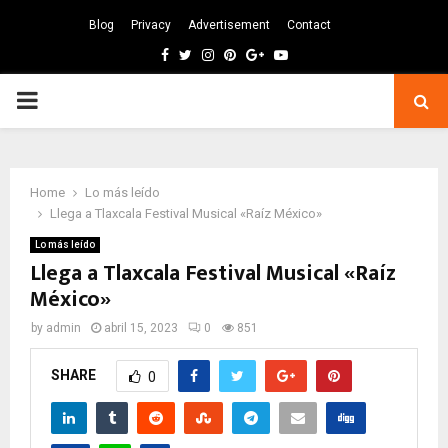
Blog
Privacy
Advertisement
Contact
Facebook
Twitter
Instagram
Pinterest
Google
Youtube
PRIMARY
MENU
Home
Lo más leído
Llega a Tlaxcala Festival Musical «Raíz México»
Lo más leído
Llega a Tlaxcala Festival Musical «Raíz
México»
by
admin
abril 15, 2023
0
851
SHARE
0