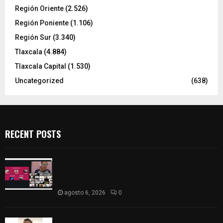
Región Oriente
(2.526)
Región Poniente
(1.106)
Región Sur
(3.340)
Tlaxcala
(4.884)
Tlaxcala Capital
(1.530)
Uncategorized
(638)
RECENT POSTS
La UATx propicia la reflexión sobre los nuevos
desafíos del acompañamiento tutorial por parte
del docente
agosto 6, 2026
0
Del comercio a la política: José Víctor Rendón