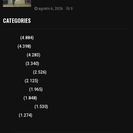
de la SEP federal
agosto 6, 2026
0
CATEGORIES
Tlaxcala
(4.884)
Policía
(4.398)
8 columnas
(4.283)
Región Sur
(3.340)
Región Oriente
(2.526)
Educación
(2.125)
Lo más leído
(1.965)
Congreso
(1.848)
Tlaxcala Capital
(1.530)
Política
(1.274)