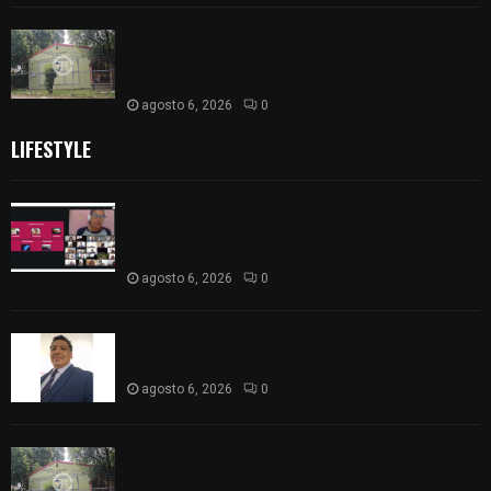
Colegio legión de honor de Tlaxcala elimina
«militarizado» de su nombre tras orden de cierre
de la SEP federal
agosto 6, 2026
0
LIFESTYLE
La UATx propicia la reflexión sobre los nuevos
desafíos del acompañamiento tutorial por parte
del docente
agosto 6, 2026
0
Del comercio a la política: José Víctor Rendón
busca un cambio para Zitlaltepec
agosto 6, 2026
0
Colegio legión de honor de Tlaxcala elimina
«militarizado» de su nombre tras orden de cierre