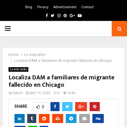
Blog
Privacy
Advertisement
Contact
Facebook
Twitter
Instagram
Pinterest
Google
Youtube
PRIMARY
MENU
Home
Lo más leído
Localiza DAM a familiares de migrante fallecido en Chicago
Lo más leído
Localiza DAM a familiares de migrante
fallecido en Chicago
by
admin
abril 15, 2023
0
1644
SHARE
0