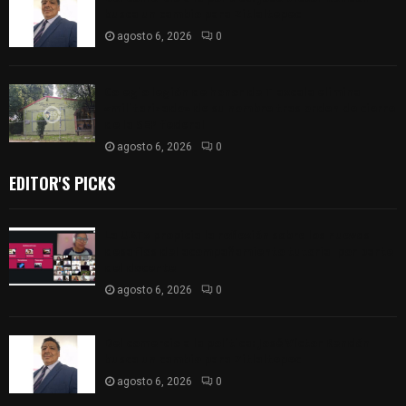
busca un cambio para Zitlaltepec
agosto 6, 2026
0
Colegio legión de honor de Tlaxcala elimina
«militarizado» de su nombre tras orden de cierre
de la SEP federal
agosto 6, 2026
0
EDITOR'S PICKS
La UATx propicia la reflexión sobre los nuevos
desafíos del acompañamiento tutorial por parte
del docente
agosto 6, 2026
0
Del comercio a la política: José Víctor Rendón
busca un cambio para Zitlaltepec
agosto 6, 2026
0