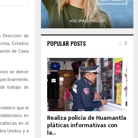
H
 Dirección de
POPULAR POSTS
ornia, Estados
ración de Casa
ones se dieron
spectivamente,
 de trabajo de
celebró que el
stablecidos en
Realiza policía de Huamantla
pláticas informativas con
caltecas en el
la...
ados Unidos y a