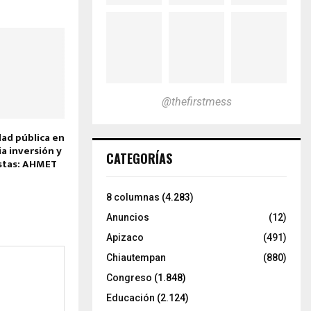
@thefirstmess
ad pública en
ia inversión y
CATEGORÍAS
istas: AHMET
8 columnas
(4.283)
Anuncios
(12)
Apizaco
(491)
Chiautempan
(880)
Congreso
(1.848)
Educación
(2.124)