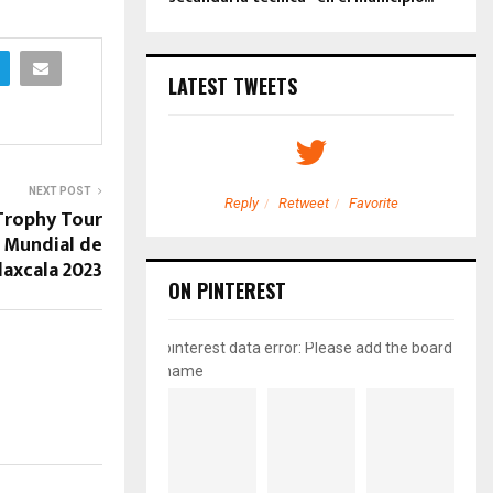
LATEST TWEETS
NEXT POST
etweet
Favorite
Reply
Retweet
Favorite
 Trophy Tour
 Mundial de
laxcala 2023
ON PINTEREST
pinterest data error: Please add the board
name