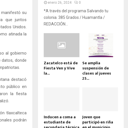
enero 26, 2024
0
*A través del programa Salvando tu
a manifestó su
colonia. 385 Grados / Huamantla /
ya que juntos
REDACCIÓN...
stados Unidos.
omo atinada la
so al gobierno
e datos, donde
Zacatelco está de
Se amplía
mpatriotas.
Fiesta Ven y Vive
suspensión de
la...
clases al jueves
25...
antana destacó
cto público en
ron la fiesta
lizó.
ón tlaxcalteca
Inducen a coma a
Joven que
ionales podrán
estudiante de
participó en riña
secundaria técnica
en el municipio...