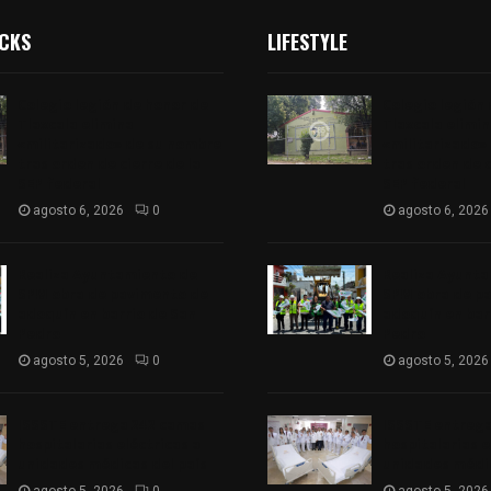
ICKS
LIFESTYLE
Colegio legión de honor de
Colegio legión
Tlaxcala elimina
Tlaxcala elimi
«militarizado» de su nombre
«militarizado»
tras orden de cierre de la
tras orden de c
SEP federal
SEP federal
agosto 6, 2026
0
agosto 6, 2026
Realiza Ayuntamiento de
Realiza Ayunt
SPM obra de pavimento de
SPM obra de p
adoquín en barrio de San
adoquín en bar
Pedro
Pedro
agosto 5, 2026
0
agosto 5, 2026
ISSSTE entrega 242 camas
ISSSTE entreg
hospitalarias eléctricas a
hospitalarias e
unidades médicas del país
unidades médic
agosto 5, 2026
0
agosto 5, 2026