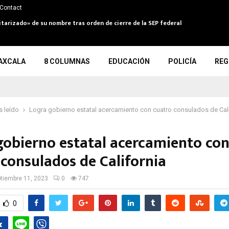
Contact
itarizado» de su nombre tras orden de cierre de la SEP federal
AXCALA
8 COLUMNAS
EDUCACIÓN
POLICÍA
REG
 leído
Logra gobierno estatal acercamiento con cuatro consulados de Cali
gobierno estatal acercamiento co
 consulados de California
tiembre 11, 2023
0
747
0