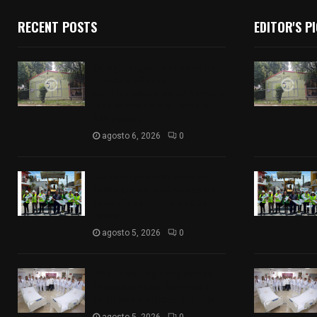
RECENT POSTS
EDITOR'S P
Colegio legión de honor de
Tlaxcala elimina
«militarizado» de su nombre
tras orden de cierre de la
SEP federal
agosto 6, 2026
0
Realiza Ayuntamiento de
SPM obra de pavimento de
adoquín en barrio de San
Pedro
agosto 5, 2026
0
ISSSTE entrega 242 camas
hospitalarias eléctricas a
unidades médicas del país
agosto 5, 2026
0