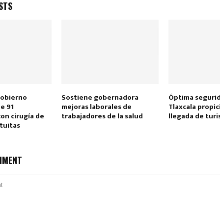
STS
gobierno
Sostiene gobernadora
Óptima segurid
de 91
mejoras laborales de
Tlaxcala propic
con cirugía de
trabajadores de la salud
llegada de tur
atuitas
MMENT