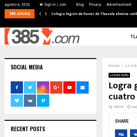
agosto 6, 2026
Sign in / Join
Blog
Privacy
Advertisement
Colegio legión de honor de Tlaxcala elimina «mil
385 AHORA
TL
SOCIAL MEDIA
Home
Lo más
Lo más leído
Logra 
cuatro
by
admin
sep
SHARE
RECENT POSTS