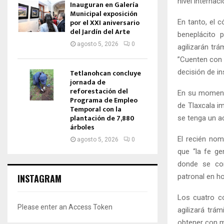
nivel internaci
Inauguran en Galería
Municipal exposición
por el XXI aniversario
En tanto, el 
del Jardín del Arte
beneplácito 
agosto 5, 2026
0
agilizarán tr
”Cuenten con 
decisión de in
Tetlanohcan concluye
jornada de
reforestación del
En su momento
Programa de Empleo
de Tlaxcala i
Temporal con la
plantación de 7,880
se tenga un a
árboles
El recién nom
agosto 5, 2026
0
que “la fe ge
donde se con
patronal en ho
INSTAGRAM
Los cuatro có
Please enter an Access Token
agilizará trá
obtener con m