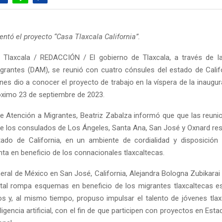
ntó el proyecto “Casa Tlaxcala California”.
 Tlaxcala / REDACCIÓN / El gobierno de Tlaxcala, a través de la
grantes (DAM), se reunió con cuatro cónsules del estado de Calif
enes dio a conocer el proyecto de trabajo en la víspera de la inaugu
róximo 23 de septiembre de 2023.
de Atención a Migrantes, Beatriz Zabalza informó que que las reuni
e los consulados de Los Ángeles, Santa Ana, San José y Oxnard re
ado de California, en un ambiente de cordialidad y disposición
ta en beneficio de los connacionales tlaxcaltecas.
eral de México en San José, California, Alejandra Bologna Zubikarai 
tal rompa esquemas en beneficio de los migrantes tlaxcaltecas e
s y, al mismo tiempo, propuso impulsar el talento de jóvenes tlax
eligencia artificial, con el fin de que participen con proyectos en Est