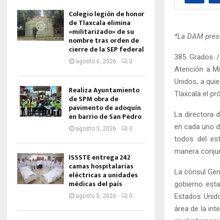
Colegio legión de honor
de Tlaxcala elimina
«militarizado» de su
*La DAM prese
nombre tras orden de
cierre de la SEP federal
385 Grados /
agosto 6, 2026
0
Atención a Mi
Unidos, a qui
Realiza Ayuntamiento
Tlaxcala el p
de SPM obra de
pavimento de adoquín
La directora 
en barrio de San Pedro
en cada uno d
agosto 5, 2026
0
todos del est
manera conjun
ISSSTE entrega 242
camas hospitalarias
La cónsul Gen
eléctricas a unidades
médicas del país
gobierno esta
Estados Unido
agosto 5, 2026
0
área de la int