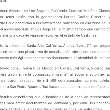
onal.
cónsul Adscrito en Los Ángeles, California, Gustavo Martínez Cianc
por tener unión con la gobernadora Lorena Cuéllar Cisneros, 
ámites que benefician a los tlaxcaltecas radicados en esa zona de E
el apoyo absoluto en Los Ángeles”, al mismo tiempo que calificó c
stalar una casa de representación en el estado de California.
, la cónsul de Santa Ana, California, Audrey Rivera Gómez propu
mplementar una plataforma de actualización oficial, con una base d
cceso más ágil para generar los documentos de identidad de los co
brado cónsul General de México en Oxnard, California, Ricardo S
nera unión entre la comunidad migrante”, al acudir a su primer a
centraron alrededor de mil 500 connacionales, quienes celebra
nor a San Pedro Apóstol, “los tlaxcaltecas son mis padrinos”, puntua
nsules coincidieron que la instalación de la casa de representaci
mites para emitir documentos de identidad y, por ende, los connac
ayor facilidad sus pasaportes y matrícula consular, entre otros.