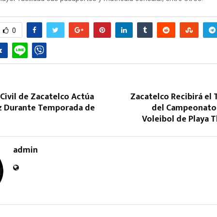
0
Reply
Retweet
Favorite
Reply
R
Civil de Zacatelco Actúa
Zacatelco Recibirá el
z Durante Temporada de
del Campeonato
Voleibol de Playa T
admin