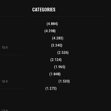
CATEGORIES
 de honor de
Tlaxcala
(4.884)
na
Policía
(4.398)
 de su nombre
ierre de la
8 columnas
(4.283)
Región Sur
(3.340)
0
Región Oriente
(2.526)
Educación
(2.124)
amiento de
avimento de
Lo más leído
(1.965)
rio de San
Congreso
(1.848)
Tlaxcala Capital
(1.530)
0
Política
(1.273)
a 242 camas
léctricas a
as del país
0