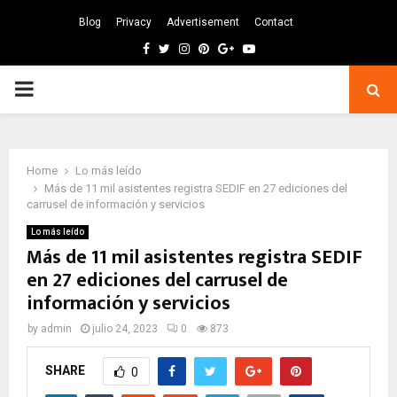
Blog
Privacy
Advertisement
Contact
Facebook
Twitter
Instagram
Pinterest
Google
Youtube
PRIMARY
MENU
Home
Lo más leído
Más de 11 mil asistentes registra SEDIF en 27 ediciones del
carrusel de información y servicios
Lo más leído
Más de 11 mil asistentes registra SEDIF
en 27 ediciones del carrusel de
información y servicios
by
admin
julio 24, 2023
0
873
SHARE
0