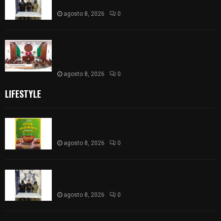
portación ilegal de arma de fuego
agosto 8, 2026
0
𝗔𝗣𝗥𝗢𝗕𝗔𝗗𝗔 | 𝗘𝗹 𝗖𝗼𝗻𝗴𝗿𝗲𝘀𝗼 𝗱𝗲 𝗧𝗹𝗮𝘅𝗰𝗮𝗹𝗮
𝗮𝘃𝗮𝗹𝗮 𝗹𝗮 𝗖𝘂𝗲𝗻𝘁𝗮 𝗣ú𝗯𝗹𝗶𝗰𝗮 𝟮𝟬𝟮𝟱 𝗱𝗲 𝗖𝗼𝗻𝘁𝗹𝗮 𝗱𝗲
𝗝𝘂𝗮𝗻 𝗖𝘂𝗮𝗺𝗮𝘁𝘇𝗶
agosto 8, 2026
0
LIFESTYLE
Sabores y tradiciones se suman a la feria
Internacional del Arte Efímero y de la Dalia 2026
agosto 8, 2026
0
Detienen en Apizaco a joven por presunta
portación ilegal de arma de fuego
agosto 8, 2026
0