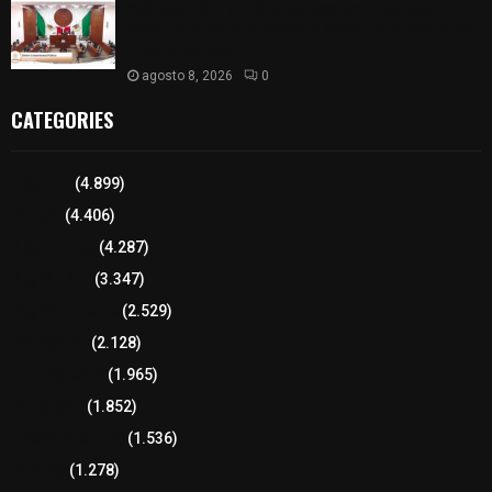
𝗔𝗣𝗥𝗢𝗕𝗔𝗗𝗔 | 𝗘𝗹 𝗖𝗼𝗻𝗴𝗿𝗲𝘀𝗼 𝗱𝗲 𝗧𝗹𝗮𝘅𝗰𝗮𝗹𝗮
𝗮𝘃𝗮𝗹𝗮 𝗹𝗮 𝗖𝘂𝗲𝗻𝘁𝗮 𝗣ú𝗯𝗹𝗶𝗰𝗮 𝟮𝟬𝟮𝟱 𝗱𝗲 𝗖𝗼𝗻𝘁𝗹𝗮 𝗱𝗲
𝗝𝘂𝗮𝗻 𝗖𝘂𝗮𝗺𝗮𝘁𝘇𝗶
agosto 8, 2026
0
CATEGORIES
Tlaxcala
(4.899)
Policía
(4.406)
8 columnas
(4.287)
Región Sur
(3.347)
Región Oriente
(2.529)
Educación
(2.128)
Lo más leído
(1.965)
Congreso
(1.852)
Tlaxcala Capital
(1.536)
Política
(1.278)