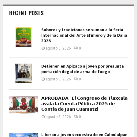
RECENT POSTS
Sabores y tradiciones se suman a la feria
Internacional del Arte Efímero y de la Dalia
2026
agosto 8, 2026
0
Detienen en Apizaco a joven por presunta
portación ilegal de arma de fuego
agosto 8, 2026
0
𝗔𝗣𝗥𝗢𝗕𝗔𝗗𝗔 | 𝗘𝗹 𝗖𝗼𝗻𝗴𝗿𝗲𝘀𝗼 𝗱𝗲 𝗧𝗹𝗮𝘅𝗰𝗮𝗹𝗮
𝗮𝘃𝗮𝗹𝗮 𝗹𝗮 𝗖𝘂𝗲𝗻𝘁𝗮 𝗣ú𝗯𝗹𝗶𝗰𝗮 𝟮𝟬𝟮𝟱 𝗱𝗲
𝗖𝗼𝗻𝘁𝗹𝗮 𝗱𝗲 𝗝𝘂𝗮𝗻 𝗖𝘂𝗮𝗺𝗮𝘁𝘇𝗶
agosto 8, 2026
0
Liberan a joven secuestrado en Calpulalpan