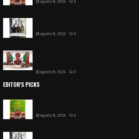
agosto 8, 2026
0
Detienen en Apizaco a joven por presunta
portación ilegal de arma de fuego
agosto 8, 2026
0
𝗔𝗣𝗥𝗢𝗕𝗔𝗗𝗔 | 𝗘𝗹 𝗖𝗼𝗻𝗴𝗿𝗲𝘀𝗼 𝗱𝗲 𝗧𝗹𝗮𝘅𝗰𝗮𝗹𝗮
𝗮𝘃𝗮𝗹𝗮 𝗹𝗮 𝗖𝘂𝗲𝗻𝘁𝗮 𝗣ú𝗯𝗹𝗶𝗰𝗮 𝟮𝟬𝟮𝟱 𝗱𝗲 𝗖𝗼𝗻𝘁𝗹𝗮 𝗱𝗲
𝗝𝘂𝗮𝗻 𝗖𝘂𝗮𝗺𝗮𝘁𝘇𝗶
agosto 8, 2026
0
EDITOR'S PICKS
Sabores y tradiciones se suman a la feria
Internacional del Arte Efímero y de la Dalia 2026
agosto 8, 2026
0
Detienen en Apizaco a joven por presunta