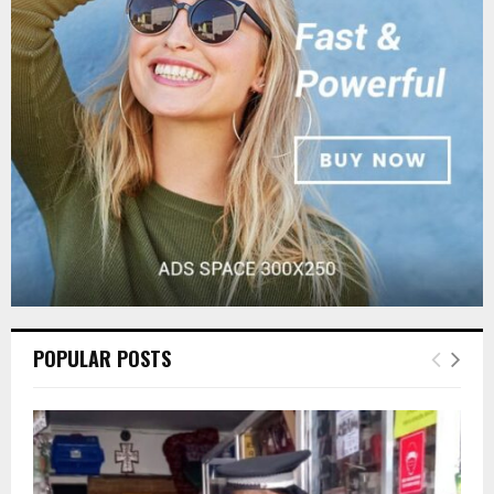
r
R
:
C
H
POPULAR POSTS