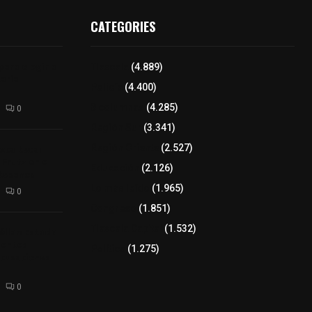
CATEGORIES
para elegir a
Tlaxcala
(4.889)
aria
Policía
(4.400)
8 columnas
(4.285)
0
Región Sur
(3.341)
xcalteca:
Región Oriente
(2.527)
Frutz en el
Educación
(2.126)
tesanos
Lo más leído
(1.965)
0
Congreso
(1.851)
Tlaxcala Capital
(1.532)
éllar: Estado
uentes
Política
(1.275)
acusaciones
0