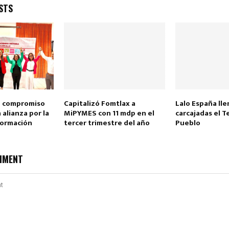
STS
u compromiso
Capitalizó Fomtlax a
Lalo España lle
 alianza por la
MiPYMES con 11 mdp en el
carcajadas el T
formación
tercer trimestre del año
Pueblo
MMENT