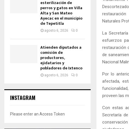
esterilización de
Descortezador
perros y gatos en Villa
Alta y San Mateo
restauración
Ayecac en el municipio
Naturales Prot
de Tepetitla
agosto 6, 2026
0
La Secretaría
esfuerzos pa
Atienden diputados a
restauración 
comisión de
de saneamient
productores,
Nacional Malin
ejidatarios y
pobladores de Ixtenco
Por lo anteri
agosto 6, 2026
0
afectada, es
funcionalidad
proveen las m
INSTAGRAM
Con estas ac
Please enter an Access Token
Secretaría de
conservación 