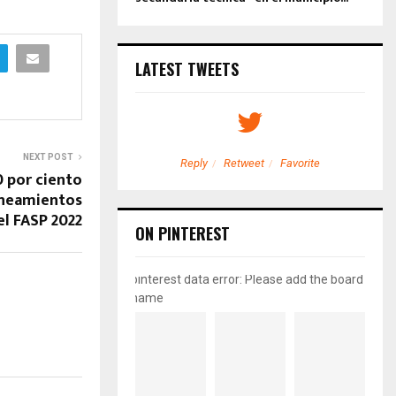
LATEST TWEETS
NEXT POST
etweet
Favorite
Reply
Retweet
Favorite
0 por ciento
lineamientos
el FASP 2022
ON PINTEREST
pinterest data error: Please add the board
name