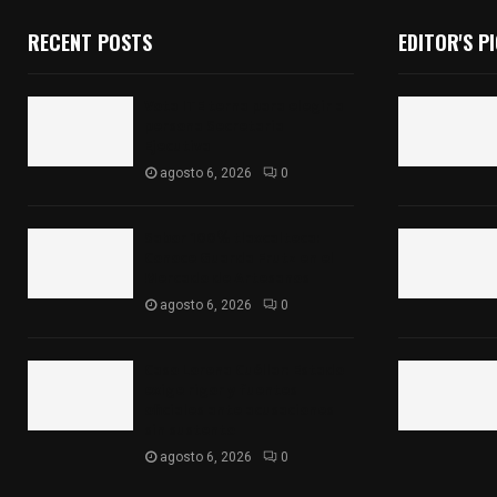
RECENT POSTS
EDITOR'S P
Vota ITE terna para elegir a
persona Secretaria
Ejecutiva
agosto 6, 2026
0
Sabor 100% tlaxcalteca:
Conoce Guarda Frutz en el
Mercado de Artesanos
agosto 6, 2026
0
Caso Lorena Cuéllar: Estado
exige rigor y fuentes
oficiales ante acusaciones
sin sustento
agosto 6, 2026
0