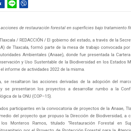
cciones de restauración forestal en superficies bajo tratamiento fi
Tlaxcala / REDACCIÓN / El gobierno del estado, a través de la Secre
) de Tlaxcala, formó parte de la mesa de trabajo convocada por
utoridades Ambientales (Anaae), donde fue presentada la Carter
servación y Uso Sustentable de la Biodiversidad en los Estados 
 el informe de actividades 2022 de la misma.
, se resaltaron las acciones derivadas de la adopción del marco
d y se presentaron los proyectos a desarrollar rumbo a la Conf
ológica de la ONU (COP–15).
ados participantes en la convocatoria de proyectos de la Anaae, Tl
medio del proyecto que propuso la Dirección de Biodiversidad, a 
los Monteros Ramos, titulado “Restauración Forestal en Sup
itosanitario por el Proyecto de Protección Forestal para la Atenci