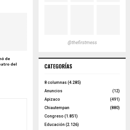
@thefirstmess
nó de
eatro del
CATEGORÍAS
8 columnas
(4.285)
Anuncios
(12)
Apizaco
(491)
Chiautempan
(880)
Congreso
(1.851)
Educación
(2.126)