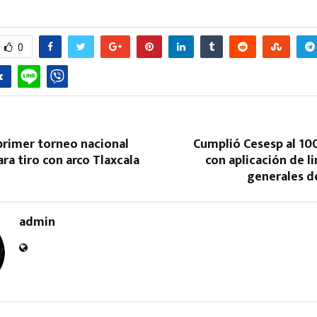
0
Reply
Retweet
Favorite
Reply
R
primer torneo nacional
Cumplió Cesesp al 10
ara tiro con arco Tlaxcala
con aplicación de 
generales d
admin