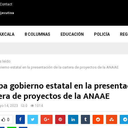
Contact
Ejecutiva
AXCALA
8 COLUMNAS
EDUCACIÓN
POLICÍA
REG
 leído
bierno estatal en la presentación de la cartera de proyectos de la ANAAE
pa gobierno estatal en la presenta
tera de proyectos de la ANAAE
o 14, 2023
0
1014
0