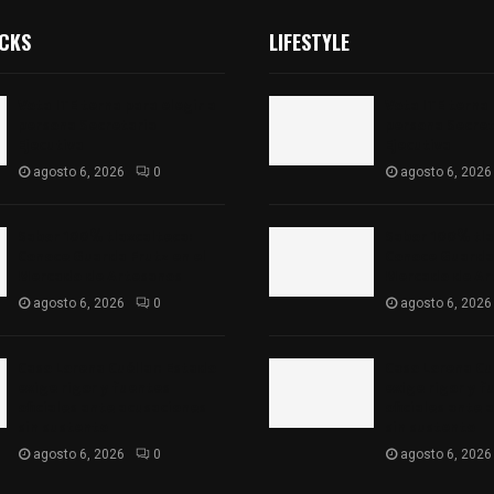
ICKS
LIFESTYLE
Vota ITE terna para elegir a
Vota ITE terna 
persona Secretaria
persona Secret
Ejecutiva
Ejecutiva
agosto 6, 2026
0
agosto 6, 2026
Sabor 100% tlaxcalteca:
Sabor 100% tla
Conoce Guarda Frutz en el
Conoce Guarda 
Mercado de Artesanos
Mercado de Ar
agosto 6, 2026
0
agosto 6, 2026
Caso Lorena Cuéllar: Estado
Caso Lorena Cu
exige rigor y fuentes
exige rigor y f
oficiales ante acusaciones
oficiales ante 
sin sustento
sin sustento
agosto 6, 2026
0
agosto 6, 2026