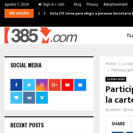
agosto 7, 2026
Sign in / Join
Blog
Privacy
Advertisement
Vota ITE terna para elegir a persona Secretaria 
385 AHORA
TL
SOCIAL MEDIA
Home
Lo más
Participa go
Lo más leído
Partici
la car
by
admin
may
RECENT POSTS
SHARE