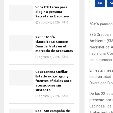
Vota ITE terna para
elegir a persona
Secretaria Ejecutiva
agosto 6, 2026
0
*SMA planteó a
385 Grados / 
Sabor 100%
Ambiente (SMA
tlaxcalteca: Conoce
Guarda Frutz en el
Nacional de A
Mercado de Artesanos
hacia una Con
agosto 6, 2026
0
dio a conocer
En esta mesa
Caso Lorena Cuéllar:
Estado exige rigor y
biodiversida
fuentes oficiales ante
Diversidad Bi
acusaciones sin
sustento
De los 22 est
agosto 6, 2026
0
presente por 
Espinosa de 
Realizan campaña de
Tratamiento F