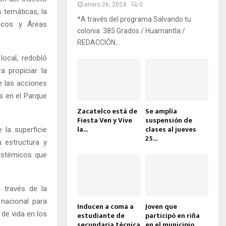
enero 26, 2024
0
 temáticas, la
*A través del programa Salvando tu
gicos y Áreas
colonia. 385 Grados / Huamantla /
REDACCIÓN...
local, redobló
 propiciar la
e las acciones
s en el Parque
Zacatelco está de
Se amplía
Fiesta Ven y Vive
suspensión de
la...
clases al jueves
 la superficie
25...
 estructura y
sistémicos que
 través de la
 nacional para
Inducen a coma a
Joven que
de vida en los
estudiante de
participó en riña
secundaria técnica
en el municipio...