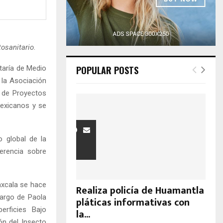
H
tosanitario
.
taría de Medio
POPULAR POSTS
 la Asociación
a de Proyectos
Mexicanos y se
 global de la
erencia sobre
axcala se hace
Realiza policía de Huamantla
cargo de Paola
pláticas informativas con
erficies Bajo
la...
ón del Insecto