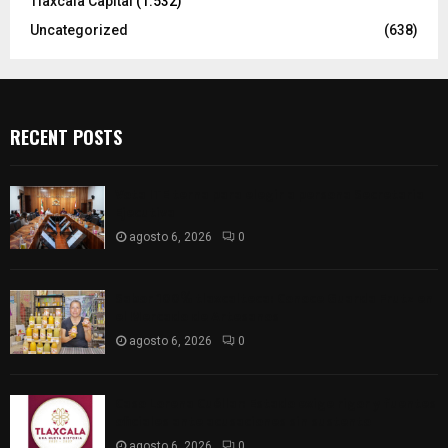
Tlaxcala Capital
(1.532)
Uncategorized
(638)
RECENT POSTS
Vota ITE terna para elegir a persona Secretaria
Ejecutiva
agosto 6, 2026
0
Sabor 100% tlaxcalteca: Conoce Guarda Frutz en
el Mercado de Artesanos
agosto 6, 2026
0
Caso Lorena Cuéllar: Estado exige rigor y fuentes
oficiales ante acusaciones sin sustento
agosto 6, 2026
0