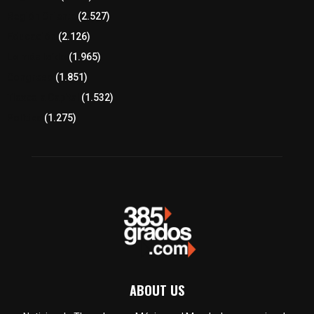
Región Oriente
(2.527)
Educación
(2.126)
Lo más leído
(1.965)
Congreso
(1.851)
Tlaxcala Capital
(1.532)
Política
(1.275)
ABOUT US