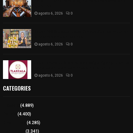
Vota ITE terna para elegir a persona Secretaria
Ejecutiva
agosto 6, 2026
0
Sabor 100% tlaxcalteca: Conoce Guarda Frutz en
el Mercado de Artesanos
agosto 6, 2026
0
Caso Lorena Cuéllar: Estado exige rigor y fuentes
oficiales ante acusaciones sin sustento
agosto 6, 2026
0
CATEGORIES
Tlaxcala
(4.889)
Policía
(4.400)
8 columnas
(4.285)
Región Sur
(3.341)