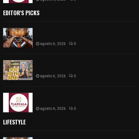
EDITOR'S PICKS
Vota ITE terna para elegir a persona Secretaria
Ejecutiva
agosto 6, 2026
0
Sabor 100% tlaxcalteca: Conoce Guarda Frutz en
el Mercado de Artesanos
agosto 6, 2026
0
Caso Lorena Cuéllar: Estado exige rigor y fuentes
oficiales ante acusaciones sin sustento
agosto 6, 2026
0
LIFESTYLE