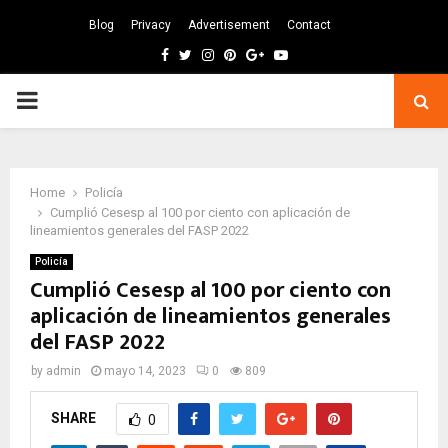
Blog
Privacy
Advertisement
Contact
Facebook
Twitter
Instagram
Pinterest
Google
Youtube
PRIMARY
MENU
Home
Policía
Cumplió Cesesp al 100 por ciento con aplicación de
lineamientos generales del FASP 2022
Policía
Cumplió Cesesp al 100 por ciento con
aplicación de lineamientos generales
del FASP 2022
by
admin
mayo 14, 2023
0
809
SHARE
0