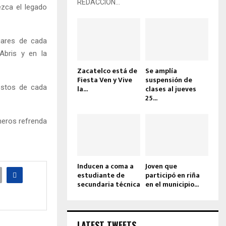
REDACCIÓN...
ezca el legado
ugares de cada
Abris y en la
Zacatelco está de
Se amplía
Fiesta Ven y Vive
suspensión de
estos de cada
la...
clases al jueves
25...
neros refrenda
Inducen a coma a
Joven que
estudiante de
participó en riña
secundaria técnica
en el municipio...
LATEST TWEETS