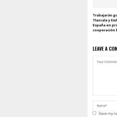
Trabajarán g
Tlaxcala y Em
España en pr
cooperación b
LEAVE A CO
Save my na