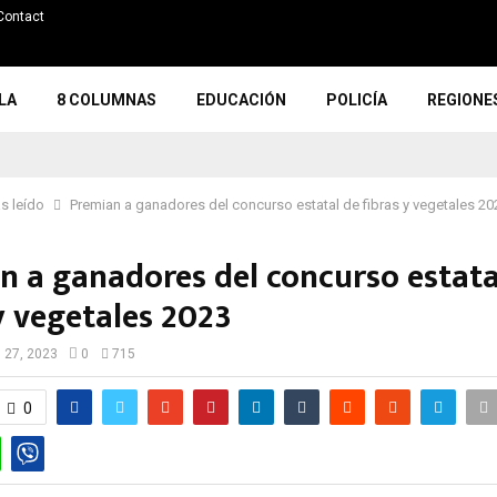
Contact
LA
8 COLUMNAS
EDUCACIÓN
POLICÍA
REGIONE
s leído
Premian a ganadores del concurso estatal de fibras y vegetales 2
n a ganadores del concurso estata
 y vegetales 2023
l 27, 2023
0
715
0