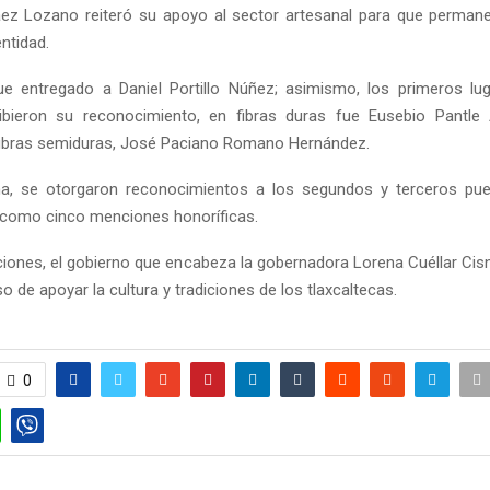
ez Lozano reiteró su apoyo al sector artesanal para que perman
entidad.
ue entregado a Daniel Portillo Núñez; asimismo, los primeros l
cibieron su reconocimiento, en fibras duras fue Eusebio Pantle 
fibras semiduras, José Paciano Romano Hernández.
ma, se otorgaron reconocimientos a los segundos y terceros pu
í como cinco menciones honoríficas.
iones, el gobierno que encabeza la gobernadora Lorena Cuéllar Cis
de apoyar la cultura y tradiciones de los tlaxcaltecas.
0