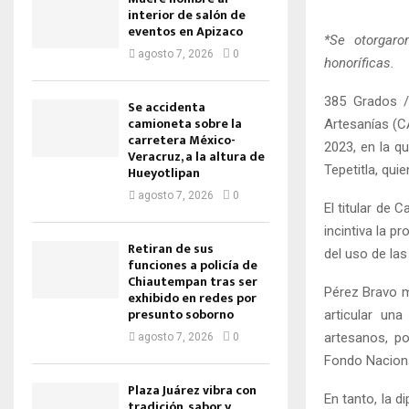
interior de salón de
eventos en Apizaco
*Se otorgaro
agosto 7, 2026
0
honoríficas.
385 Grados /
Se accidenta
camioneta sobre la
Artesanías (C
carretera México-
2023, en la q
Veracruz, a la altura de
Tepetitla, qui
Hueyotlipan
agosto 7, 2026
0
El titular de
incintiva la p
Retiran de sus
del uso de las
funciones a policía de
Chiautempan tras ser
Pérez Bravo m
exhibido en redes por
presunto soborno
articular un
artesanos, p
agosto 7, 2026
0
Fondo Naciona
Plaza Juárez vibra con
En tanto, la 
tradición, sabor y