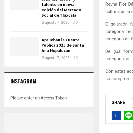
talento en nueva
Reyna Flor Bá
edición del Mercado
cultural de la 
Social de Tlaxcala
agosto 7, 2026
0
El galardón f
categoría re
categoría de 
Aprueban la Cuenta
Pública 2025 de Santa
Ana Nopalucan
De igual for
agosto 7, 2026
0
categoría, as
Con estas acc
su compromiso 
INSTAGRAM
Please enter an Access Token
SHARE