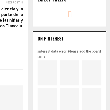
NEXT POST
ciencia y la
 parte de la
 las niñas y
ños Tlaxcala
ON PINTEREST
pinterest data error: Please add the board
name