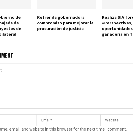
obierno de
Refrenda gobernadora
Realiza SIA for
bajada de
compromiso para mejorar la
«Perspectivas, 
oyectos de
procuración de justicia
oportunidades 
ilateral
ganadería en T
MMENT
me, email, and website in this browser for the next time I comment.