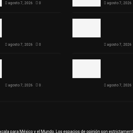
agosto 7, 2026
0
agosto 7, 2026
Se accidenta camioneta
Se accidenta 
sobre la carretera México-
sobre la carre
Veracruz, a la altura de
Veracruz, a la 
Hueyotlipan
Hueyotlipan
agosto 7, 2026
0
agosto 7, 2026
Retiran de sus funciones a
Retiran de sus
policía de Chiautempan tras
policía de Chi
ser exhibido en redes por
ser exhibido en
presunto soborno
presunto sobo
agosto 7, 2026
0
agosto 7, 2026
axcala para México y el Mundo. Los espacios de opinión son estrictamen