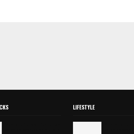
ICKS
LIFESTYLE
Muere hombre al interior de
Muere hombre a
salón de eventos en Apizaco
salón de event