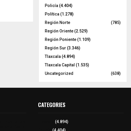
Policía
(4.404)
Política
(1.278)
Región Norte
(785)
Región Oriente
(2.529)
Región Poniente
(1.109)
Región Sur
(3.346)
Tlaxcala
(4.894)
Tlaxcala Capital
(1.535)
Uncategorized
(638)
CATEGORIES
l interior de
Tlaxcala
(4.894)
os en Apizaco
Policía
(4.404)