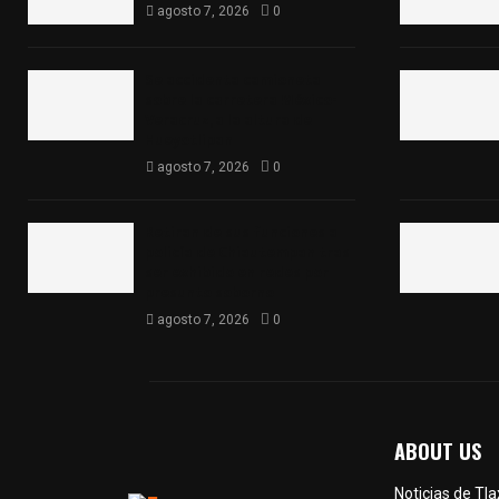
agosto 7, 2026
0
Se accidenta camioneta
sobre la carretera México-
Veracruz, a la altura de
Hueyotlipan
agosto 7, 2026
0
Retiran de sus funciones a
policía de Chiautempan tras
ser exhibido en redes por
presunto soborno
agosto 7, 2026
0
ABOUT US
Noticias de Tl