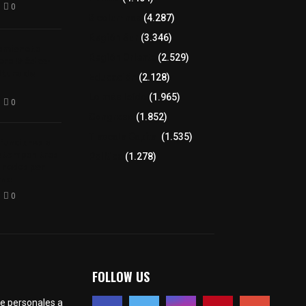
0
8 columnas
(4.287)
Región Sur
(3.346)
camioneta
Región Oriente
(2.529)
tera México-
altura de
Educación
(2.128)
Lo más leído
(1.965)
0
Congreso
(1.852)
Tlaxcala Capital
(1.535)
 funciones a
autempan tras
Política
(1.278)
 redes por
rno
0
FOLLOW US
te personales a