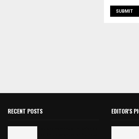
RECENT POSTS
EDITOR'S P
Muere hombre al interior de
salón de eventos en Apizaco