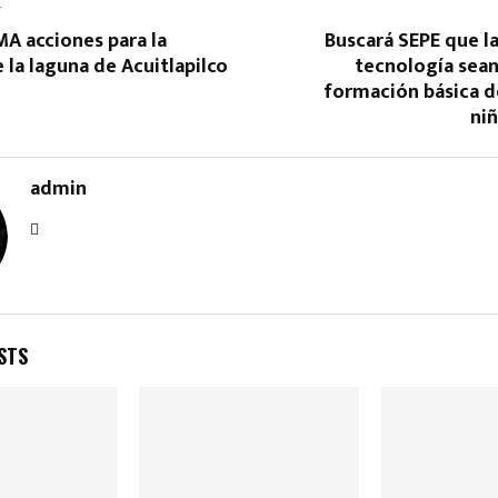
T
A acciones para la
Buscará SEPE que la 
 la laguna de Acuitlapilco
tecnología sean
formación básica de
ni
admin
STS