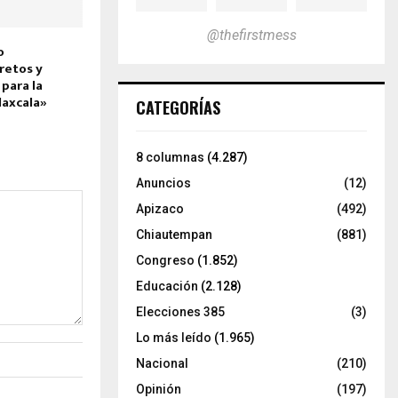
@thefirstmess
o
retos y
para la
laxcala»
CATEGORÍAS
8 columnas
(4.287)
Anuncios
(12)
Apizaco
(492)
Chiautempan
(881)
Congreso
(1.852)
Educación
(2.128)
Elecciones 385
(3)
Lo más leído
(1.965)
Nacional
(210)
Opinión
(197)