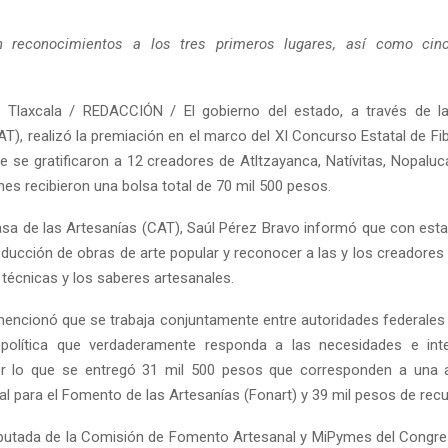
n reconocimientos a los tres primeros lugares, así como ci
 Tlaxcala / REDACCIÓN / El gobierno del estado, a través de l
AT), realizó la premiación en el marco del XI Concurso Estatal de Fi
ue se gratificaron a 12 creadores de Atltzayanca, Natívitas, Nopaluc
enes recibieron una bolsa total de 70 mil 500 pesos.
 Casa de las Artesanías (CAT), Saúl Pérez Bravo informó que con est
roducción de obras de arte popular y reconocer a las y los creadores
 técnicas y los saberes artesanales.
encionó que se trabaja conjuntamente entre autoridades federales 
a política que verdaderamente responda a las necesidades e int
or lo que se entregó 31 mil 500 pesos que corresponden a una a
l para el Fomento de las Artesanías (Fonart) y 39 mil pesos de recu
diputada de la Comisión de Fomento Artesanal y MiPymes del Congre