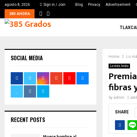
agosto 8, 2026
Sign in / Join
Blog
Privacy
Advertisement
385 AHORA
TLAXCA
SOCIAL MEDIA
Home
Lo má
Lo más leído
Premia
fibras
by
admin
abri
SHARE
RECENT POSTS
Muere hombre al