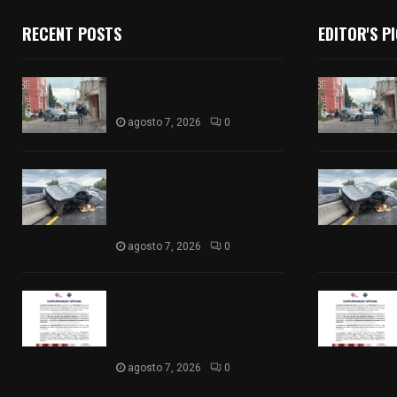
RECENT POSTS
EDITOR'S P
Muere hombre al interior de
salón de eventos en Apizaco
agosto 7, 2026
0
Se accidenta camioneta
sobre la carretera México-
Veracruz, a la altura de
Hueyotlipan
agosto 7, 2026
0
Retiran de sus funciones a
policía de Chiautempan tras
ser exhibido en redes por
presunto soborno
agosto 7, 2026
0