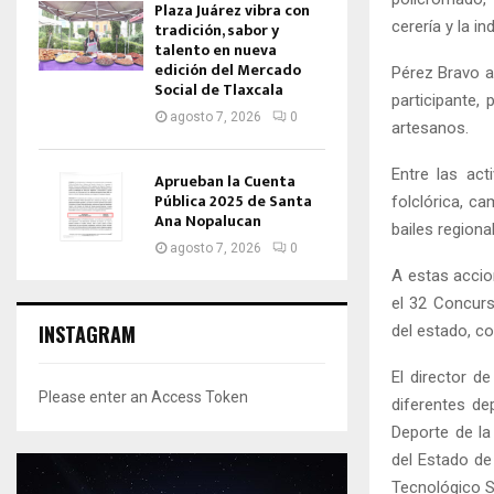
Plaza Juárez vibra con
cerería y la ind
tradición, sabor y
talento en nueva
edición del Mercado
Pérez Bravo a
Social de Tlaxcala
participante,
agosto 7, 2026
0
artesanos.
Entre las ac
Aprueban la Cuenta
Pública 2025 de Santa
folclórica, c
Ana Nopalucan
bailes region
agosto 7, 2026
0
A estas accio
el 32 Concurs
INSTAGRAM
del estado, c
El director de
Please enter an Access Token
diferentes de
Deporte de la
del Estado de 
Tecnológico S