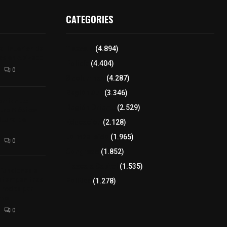
CATEGORIES
l interior de
Tlaxcala
(4.894)
os en Apizaco
Policía
(4.404)
0
8 columnas
(4.287)
Región Sur
(3.346)
camioneta
Región Oriente
(2.529)
tera México-
altura de
Educación
(2.128)
Lo más leído
(1.965)
0
Congreso
(1.852)
Tlaxcala Capital
(1.535)
 funciones a
autempan tras
Política
(1.278)
 redes por
rno
0