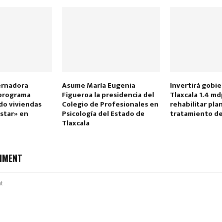
ernadora
Asume María Eugenia
Invertirá gobi
 programa
Figueroa la presidencia del
Tlaxcala 1.4 md
o viviendas
Colegio de Profesionales en
rehabilitar pla
star» en
Psicología del Estado de
tratamiento de
Tlaxcala
MMENT