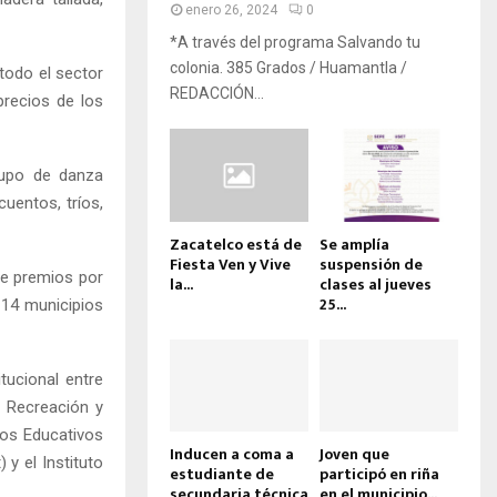
enero 26, 2024
0
*A través del programa Salvando tu
colonia. 385 Grados / Huamantla /
todo el sector
REDACCIÓN...
precios de los
rupo de danza
uentos, tríos,
Zacatelco está de
Se amplía
Fiesta Ven y Vive
suspensión de
de premios por
la...
clases al jueves
25...
 14 municipios
itucional entre
a Recreación y
ios Educativos
Inducen a coma a
Joven que
 y el Instituto
estudiante de
participó en riña
secundaria técnica
en el municipio...