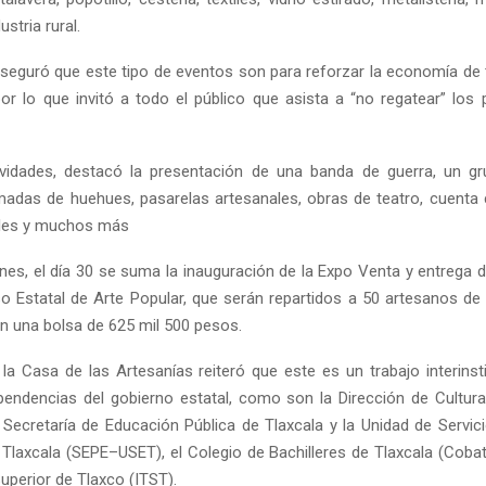
ustria rural.
seguró que este tipo de eventos son para reforzar la economía de 
 por lo que invitó a todo el público que asista a “no regatear” los 
tividades, destacó la presentación de una banda de guerra, un g
amadas de huehues, pasarelas artesanales, obras de teatro, cuenta c
ales y muchos más
nes, el día 30 se suma la inauguración de la Expo Venta y entrega 
o Estatal de Arte Popular, que serán repartidos a 50 artesanos de
on una bolsa de 625 mil 500 pesos.
 la Casa de las Artesanías reiteró que este es un trabajo interinst
pendencias del gobierno estatal, como son la Dirección de Cultur
 Secretaría de Educación Pública de Tlaxcala y la Unidad de Servic
Tlaxcala (SEPE–USET), el Colegio de Bachilleres de Tlaxcala (Cobat)
uperior de Tlaxco (ITST).