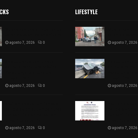
ICKS
LIFESTYLE
Muere hombre al interior de
Muere hombre a
salón de eventos en Apizaco
salón de event
agosto 7, 2026
0
agosto 7, 2026
Se accidenta camioneta
Se accidenta 
sobre la carretera México-
sobre la carre
Veracruz, a la altura de
Veracruz, a la 
Hueyotlipan
Hueyotlipan
agosto 7, 2026
0
agosto 7, 2026
Retiran de sus funciones a
Retiran de sus
policía de Chiautempan tras
policía de Chi
ser exhibido en redes por
ser exhibido en
presunto soborno
presunto sobo
agosto 7, 2026
0
agosto 7, 2026