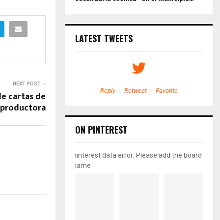
LATEST TWEETS
NEXT POST
etweet
Favorite
Reply
Retweet
Favorite
de cartas de
 productora
ON PINTEREST
pinterest data error: Please add the board
name