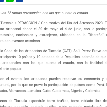
 las 12 ramas artesanales con las que cuenta el estado.
Tlaxcala / REDACCIÓN / Con motivo del Día del Artesano 2023, T
ta Artesanal desde el 30 de mayo al 4 de junio, con la partici
estatales, nacionales y extranjeros, ubicados en la “Ribereña” 
á con eventos artísticos.
e la Casa de las Artesanías de Tlaxcala (CAT), Saúl Pérez Bravo det
rticiparán 10 países y 10 estados de la República, además de qu
 artesanales con las que cuenta el estado, con la finalidad d
 arte popular.
on el evento, los artesanos pueden reactivar su economía y t
ultural, por lo que se prevé la participación de países como Perú, I
uador, Marruecos, Jamaica, Cuba, Guatemala, Nigeria y Colombia.
nos de Tlaxcala expondrán barro bruñido, barro vidriado libre d
alavera, popotillo, cestería, textiles, vidrio estirado, metalistería, 