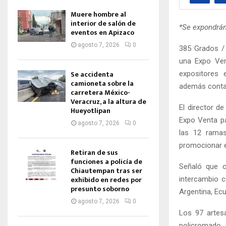
Muere hombre al
interior de salón de
*Se expondrán
eventos en Apizaco
agosto 7, 2026
0
385 Grados / 
una Expo Ven
Se accidenta
expositores 
camioneta sobre la
además contar
carretera México-
Veracruz, a la altura de
El director d
Hueyotlipan
Expo Venta pa
agosto 7, 2026
0
las 12 ramas
promocionar el
Retiran de sus
funciones a policía de
Señaló que c
Chiautempan tras ser
exhibido en redes por
intercambio c
presunto soborno
Argentina, Ec
agosto 7, 2026
0
Los 97 artesa
policromado, t