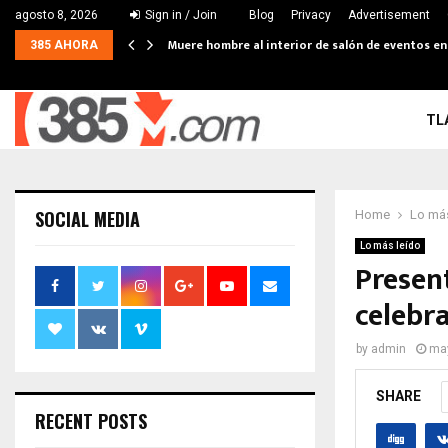
agosto 8, 2026
Sign in / Join
Blog
Privacy
Advertisement
Muere hombre al interior de salón de eventos e
385 AHORA
TL
SOCIAL MEDIA
Home
Lo más
Lo más leído
Presen
celebr
by
admin
may
SHARE
RECENT POSTS