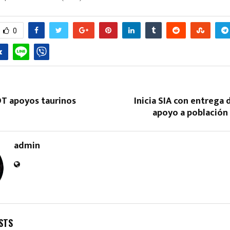
0
Reply
Retweet
Favorite
Reply
R
DT apoyos taurinos
Inicia SIA con entrega 
apoyo a población
admin
STS