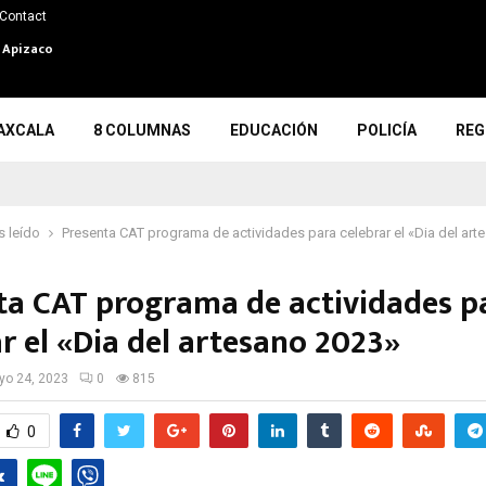
Contact
n Apizaco
AXCALA
8 COLUMNAS
EDUCACIÓN
POLICÍA
REG
 leído
Presenta CAT programa de actividades para celebrar el «Dia del ar
ta CAT programa de actividades p
ar el «Dia del artesano 2023»
o 24, 2023
0
815
0