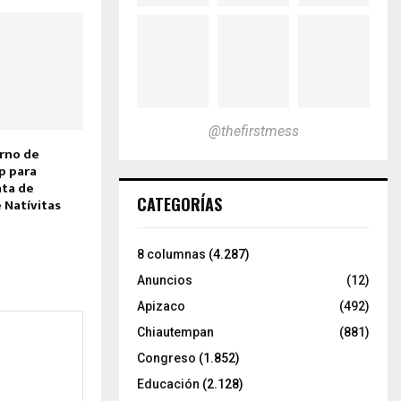
@thefirstmess
erno de
p para
nta de
CATEGORÍAS
 Natívitas
8 columnas
(4.287)
Anuncios
(12)
Apizaco
(492)
Chiautempan
(881)
Congreso
(1.852)
Educación
(2.128)