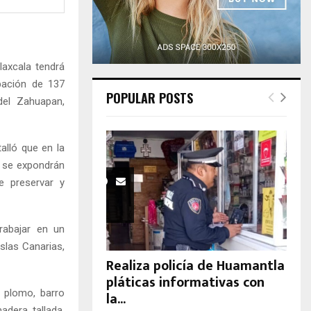
H
laxcala tendrá
pación de 137
POPULAR POSTS
del Zahuapan,
alló que en la
e se expondrán
e preservar y
rabajar en un
slas Canarias,
Realiza policía de Huamantla
pláticas informativas con
e plomo, barro
la...
madera tallada,