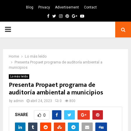
Blog
Privacy
Advertisement
Contact
Facebook
Twitter
Instagram
Pinterest
Google
Youtube
PRIMARY
MENU
Home
Lo más leído
Presenta Propaet programa de auditoría ambiental a
municipios
Lo más leído
Presenta Propaet programa de
auditoría ambiental a municipios
by
admin
abril 24, 2023
0
800
SHARE
0