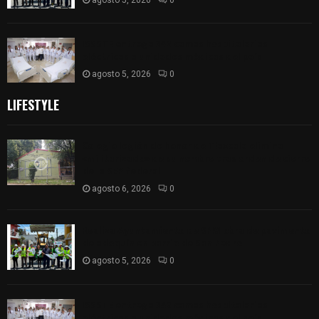
ISSSTE entrega 242 camas hospitalarias
eléctricas a unidades médicas del país
agosto 5, 2026
0
LIFESTYLE
Colegio legión de honor de Tlaxcala elimina
«militarizado» de su nombre tras orden de cierre
de la SEP federal
agosto 6, 2026
0
Realiza Ayuntamiento de SPM obra de pavimento
de adoquín en barrio de San Pedro
agosto 5, 2026
0
ISSSTE entrega 242 camas hospitalarias
eléctricas a unidades médicas del país