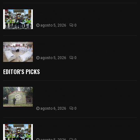
Realiza Ayuntamiento de SPM obra de pavimento
de adoquín en barrio de San Pedro
agosto 5, 2026
0
ISSSTE entrega 242 camas hospitalarias
eléctricas a unidades médicas del país
agosto 5, 2026
0
EDITOR'S PICKS
Colegio legión de honor de Tlaxcala elimina
«militarizado» de su nombre tras orden de cierre
de la SEP federal
agosto 6, 2026
0
Realiza Ayuntamiento de SPM obra de pavimento
de adoquín en barrio de San Pedro
agosto 5, 2026
0