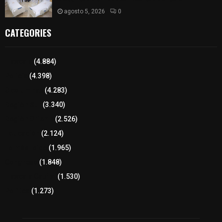
agosto 5, 2026
0
CATEGORIES
Tlaxcala
(4.884)
Policía
(4.398)
8 columnas
(4.283)
Región Sur
(3.340)
Región Oriente
(2.526)
Educación
(2.124)
Lo más leído
(1.965)
Congreso
(1.848)
Tlaxcala Capital
(1.530)
Política
(1.273)