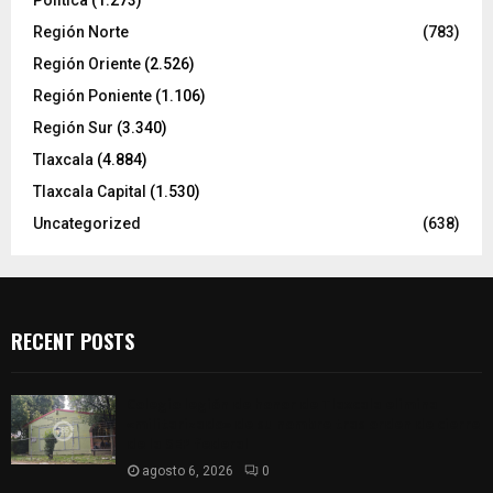
Política
(1.273)
Región Norte
(783)
Región Oriente
(2.526)
Región Poniente
(1.106)
Región Sur
(3.340)
Tlaxcala
(4.884)
Tlaxcala Capital
(1.530)
Uncategorized
(638)
RECENT POSTS
Colegio legión de honor de Tlaxcala elimina
«militarizado» de su nombre tras orden de cierre
de la SEP federal
agosto 6, 2026
0