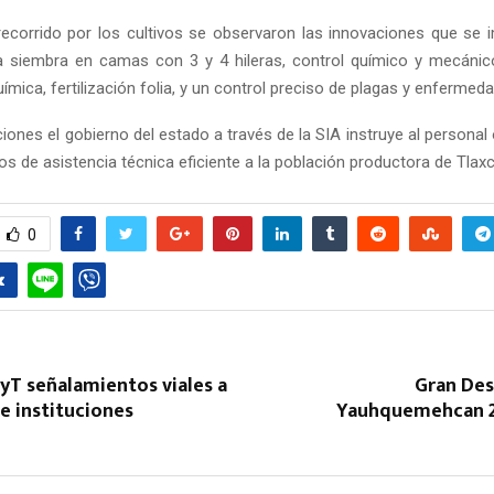
l recorrido por los cultivos se observaron las innovaciones que se
a siembra en camas con 3 y 4 hileras, control químico y mecánic
química, fertilización folia, y un control preciso de plagas y enfermed
ones el gobierno del estado a través de la SIA instruye al personal
ios de asistencia técnica eficiente a la población productora de Tlaxc
Reply
Retweet
Favorite
Reply
R
0
yT señalamientos viales a
Gran Desf
e instituciones
Yauhquemehcan 2