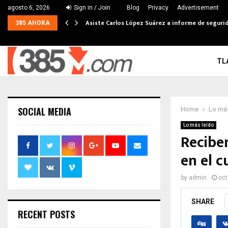
agosto 6, 2026
Sign in / Join
Blog
Privacy
Advertisement
Asiste Carlos López Suárez a informe de seguri
385 AHORA
TL
SOCIAL MEDIA
Home
Lo más
Lo más leído
Recibe
en el c
by
admin
oct
SHARE
RECENT POSTS