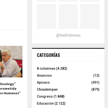
@thefirstmess
CATEGORÍAS
8 columnas
(4.282)
Anuncios
(12)
Apizaco
(491)
chnology”
prometida
Chiautempan
(879)
hos Humanos”
Congreso
(1.848)
Educación
(2.122)