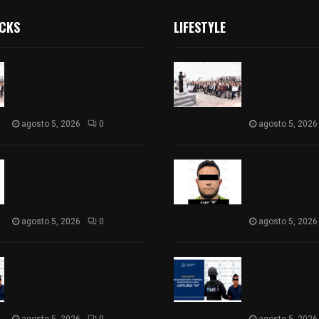
ICKS
LIFESTYLE
Asiste Carlos López Suárez a
Asiste Carlos 
informe de seguridad
informe de se
encabezado por Lorena
encabezado po
Cuéllar
Cuéllar
agosto 5, 2026
0
agosto 5, 2026
Caen 3 años y 9 meses de
Caen 3 años y 
prisión a hombre detenido
prisión a homb
en Huamantla con 75
en Huamantla 
cartuchos y metanfetamina
cartuchos y m
agosto 5, 2026
0
agosto 5, 2026
Cae en Puebla presunto
Cae en Puebla 
responsable de desaparición
responsable de
en San Pablo del Monte;
en San Pablo d
hallan a víctima en pozo
hallan a víctim
agosto 5, 2026
0
agosto 5, 2026