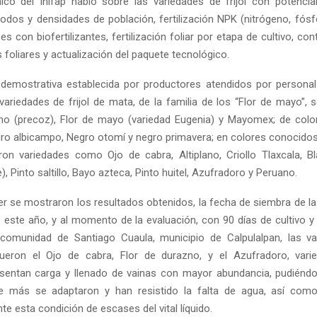
ico del Inifap habló sobre las variedades de frijol con potencia
dos y densidades de población, fertilización NPK (nitrógeno, fósf
es con biofertilizantes, fertilización foliar por etapa de cultivo, cont
foliares y actualización del paquete tecnológico.
 demostrativa establecida por productores atendidos por personal
variedades de frijol de mata, de la familia de los “Flor de mayo”, 
no (precoz), Flor de mayo (variedad Eugenia) y Mayomex; de col
ro albicampo, Negro otomí y negro primavera; en colores conocido
ron variedades como Ojo de cabra, Altiplano, Criollo Tlaxcala, B
e), Pinto saltillo, Bayo azteca, Pinto huitel, Azufradoro y Peruano.
ler se mostraron los resultados obtenidos, la fecha de siembra de la
e este año, y al momento de la evaluación, con 90 días de cultivo y
 comunidad de Santiago Cuaula, municipio de Calpulalpan, las v
ueron el Ojo de cabra, Flor de durazno, y el Azufradoro, vari
entan carga y llenado de vainas con mayor abundancia, pudiéndo
 más se adaptaron y han resistido la falta de agua, así como
te esta condición de escases del vital líquido.