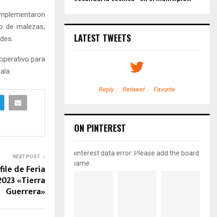
 implementaron
o de malezas,
LATEST TWEETS
ades.
 operativo para
ala.
etweet
Favorite
Reply
Retweet
Favorite
ON PINTEREST
pinterest data error: Please add the board
NEXT POST
name
ile de Feria
023 «Tierra
Guerrera»