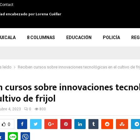
Contact
dad encabezado por Lorena Cuéllar
AXCALA
8 COLUMNAS
EDUCACIÓN
POLICÍA
REG
 leído
Reciben cursos sobre innovaciones tecnológicas en el cultivo de fri
n cursos sobre innovaciones tecno
ultivo de frijol
ubre 4, 2023
0
800
0