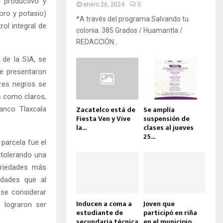
l productivo y
enero 26, 2024
0
oro y potasio)
*A través del programa Salvando tu
rol integral de
colonia. 385 Grados / Huamantla /
REDACCIÓN...
 de la SIA, se
se presentaron
ores negros se
s como claros,
Zacatelco está de
Se amplía
lanco Tlaxcala
Fiesta Ven y Vive
suspensión de
la...
clases al jueves
25...
 parcela fue el
 tolerando una
ariedades más
edades que al
se considerar
Inducen a coma a
Joven que
 lograron ser
estudiante de
participó en riña
secundaria técnica
en el municipio...