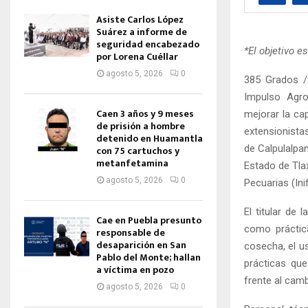
Asiste Carlos López
Suárez a informe de
seguridad encabezado
*El objetivo e
por Lorena Cuéllar
agosto 5, 2026
0
385 Grados /
Impulso Agro
Caen 3 años y 9 meses
mejorar la ca
de prisión a hombre
extensionistas
detenido en Huamantla
de Calpulalpan
con 75 cartuchos y
metanfetamina
Estado de Tlax
agosto 5, 2026
0
Pecuarias (Ini
El titular de 
Cae en Puebla presunto
como práctic
responsable de
desaparición en San
cosecha, el u
Pablo del Monte; hallan
prácticas que
a víctima en pozo
frente al cam
agosto 5, 2026
0