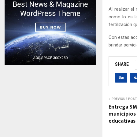
Al realizar e
como lo es l
fertilización 
Con estas acci
brindar servic
SHARE
PREVIOUS POST
Entrega SM
municipios 
educativas