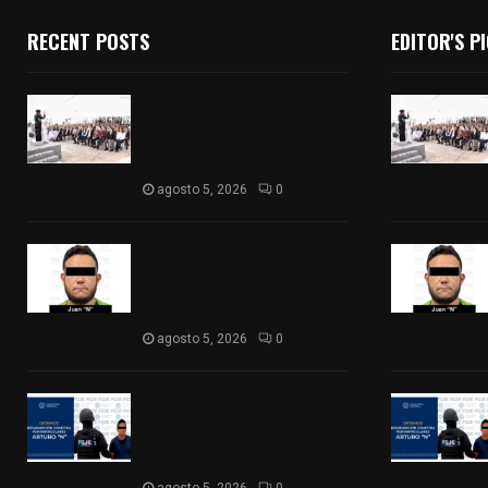
RECENT POSTS
EDITOR'S P
Asiste Carlos López Suárez a
informe de seguridad
encabezado por Lorena
Cuéllar
agosto 5, 2026
0
Caen 3 años y 9 meses de
prisión a hombre detenido
en Huamantla con 75
cartuchos y metanfetamina
agosto 5, 2026
0
Cae en Puebla presunto
responsable de desaparición
en San Pablo del Monte;
hallan a víctima en pozo
agosto 5, 2026
0