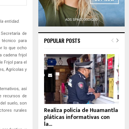
H
 la entidad.
Secretaría de
POPULAR POSTS
 técnico para
or lo que ocho
a cadena frijol
 Frijol para el
es, Agrícolas y
ternativos, así
e recursos de
del suelo, son
Realiza policía de Huamantla
ctores rurales
pláticas informativas con
la...