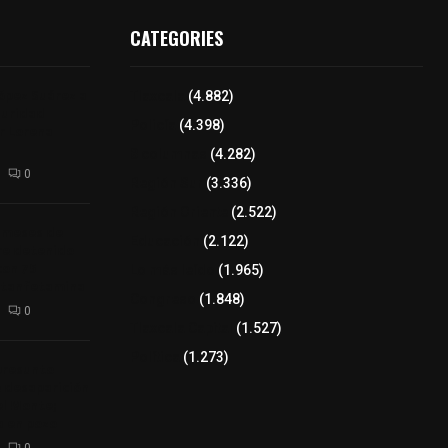
CATEGORIES
López Suárez a
Tlaxcala
(4.882)
guridad
Policía
(4.398)
r Lorena
8 columnas
(4.282)
0
Región Sur
(3.336)
Región Oriente
(2.522)
9 meses de
Educación
(2.122)
re detenido
con 75
Lo más leído
(1.965)
etanfetamina
Congreso
(1.848)
0
Tlaxcala Capital
(1.527)
Política
(1.273)
presunto
 desaparición
el Monte;
a en pozo
0