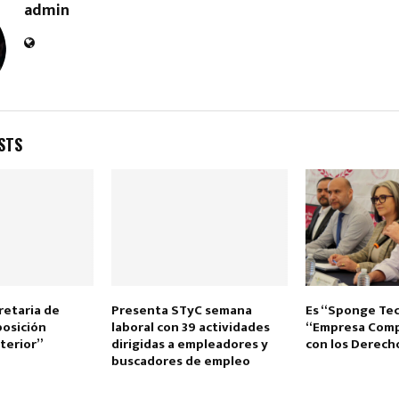
admin
STS
retaria de
Presenta STyC semana
Es “Sponge Te
posición
laboral con 39 actividades
“Empresa Com
nterior”
dirigidas a empleadores y
con los Derec
buscadores de empleo