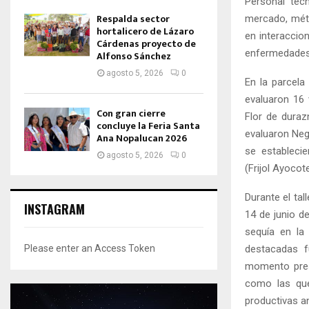
Personal técn
Respalda sector
mercado, méto
hortalicero de Lázaro
en interaccion
Cárdenas proyecto de
enfermedades 
Alfonso Sánchez
agosto 5, 2026
0
En la parcela
evaluaron 16 
Con gran cierre
Flor de duraz
concluye la Feria Santa
evaluaron Neg
Ana Nopalucan 2026
se establecie
agosto 5, 2026
0
(Frijol Ayocot
Durante el tal
INSTAGRAM
14 de junio d
sequía en la
destacadas f
Please enter an Access Token
momento pres
como las que
productivas an