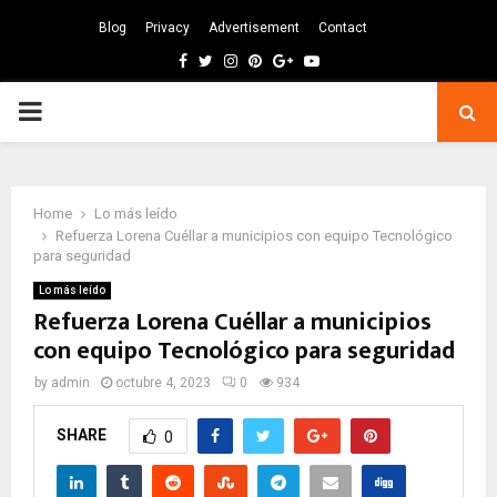
Blog
Privacy
Advertisement
Contact
Facebook
Twitter
Instagram
Pinterest
Google
Youtube
PRIMARY
MENU
Home
Lo más leído
Refuerza Lorena Cuéllar a municipios con equipo Tecnológico
para seguridad
Lo más leído
Refuerza Lorena Cuéllar a municipios
con equipo Tecnológico para seguridad
by
admin
octubre 4, 2023
0
934
SHARE
0