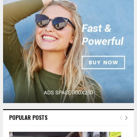
E
h
f
A
o
r
R
:
C
H
POPULAR POSTS