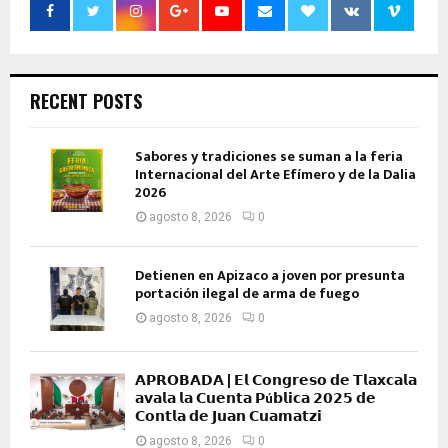
RECENT POSTS
Sabores y tradiciones se suman a la feria
Internacional del Arte Efímero y de la Dalia
2026
agosto 8, 2026
0
Detienen en Apizaco a joven por presunta
portación ilegal de arma de fuego
agosto 8, 2026
0
𝗔𝗣𝗥𝗢𝗕𝗔𝗗𝗔 | 𝗘𝗹 𝗖𝗼𝗻𝗴𝗿𝗲𝘀𝗼 𝗱𝗲 𝗧𝗹𝗮𝘅𝗰𝗮𝗹𝗮
𝗮𝘃𝗮𝗹𝗮 𝗹𝗮 𝗖𝘂𝗲𝗻𝘁𝗮 𝗣ú𝗯𝗹𝗶𝗰𝗮 𝟮𝟬𝟮𝟱 𝗱𝗲
𝗖𝗼𝗻𝘁𝗹𝗮 𝗱𝗲 𝗝𝘂𝗮𝗻 𝗖𝘂𝗮𝗺𝗮𝘁𝘇𝗶
agosto 8, 2026
0