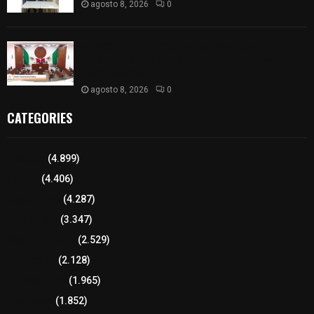
agosto 8, 2026
0
𝗔𝗣𝗥𝗢𝗕𝗔𝗗𝗔 | 𝗘𝗹 𝗖𝗼𝗻𝗴𝗿𝗲𝘀𝗼 𝗱𝗲 𝗧𝗹𝗮𝘅𝗰𝗮𝗹𝗮
𝗮𝘃𝗮𝗹𝗮 𝗹𝗮 𝗖𝘂𝗲𝗻𝘁𝗮 𝗣ú𝗯𝗹𝗶𝗰𝗮 𝟮𝟬𝟮𝟱 𝗱𝗲 𝗖𝗼𝗻𝘁𝗹𝗮 𝗱𝗲
𝗝𝘂𝗮𝗻 𝗖𝘂𝗮𝗺𝗮𝘁𝘇𝗶
agosto 8, 2026
0
CATEGORIES
Tlaxcala
(4.899)
Policía
(4.406)
8 columnas
(4.287)
Región Sur
(3.347)
Región Oriente
(2.529)
Educación
(2.128)
Lo más leído
(1.965)
Congreso
(1.852)