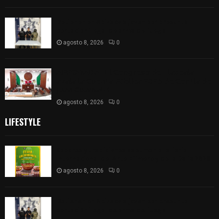
Detienen en Apizaco a joven por presunta
portación ilegal de arma de fuego
agosto 8, 2026
0
𝗔𝗣𝗥𝗢𝗕𝗔𝗗𝗔 | 𝗘𝗹 𝗖𝗼𝗻𝗴𝗿𝗲𝘀𝗼 𝗱𝗲 𝗧𝗹𝗮𝘅𝗰𝗮𝗹𝗮
𝗮𝘃𝗮𝗹𝗮 𝗹𝗮 𝗖𝘂𝗲𝗻𝘁𝗮 𝗣ú𝗯𝗹𝗶𝗰𝗮 𝟮𝟬𝟮𝟱 𝗱𝗲 𝗖𝗼𝗻𝘁𝗹𝗮 𝗱𝗲
𝗝𝘂𝗮𝗻 𝗖𝘂𝗮𝗺𝗮𝘁𝘇𝗶
agosto 8, 2026
0
LIFESTYLE
Sabores y tradiciones se suman a la feria
Internacional del Arte Efímero y de la Dalia 2026
agosto 8, 2026
0
Detienen en Apizaco a joven por presunta
portación ilegal de arma de fuego