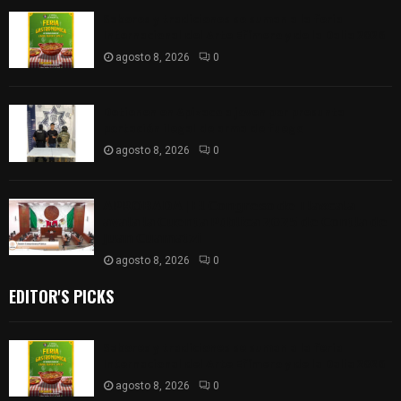
Sabores y tradiciones se suman a la feria
Internacional del Arte Efímero y de la Dalia 2026
agosto 8, 2026
0
Detienen en Apizaco a joven por presunta
portación ilegal de arma de fuego
agosto 8, 2026
0
𝗔𝗣𝗥𝗢𝗕𝗔𝗗𝗔 | 𝗘𝗹 𝗖𝗼𝗻𝗴𝗿𝗲𝘀𝗼 𝗱𝗲 𝗧𝗹𝗮𝘅𝗰𝗮𝗹𝗮
𝗮𝘃𝗮𝗹𝗮 𝗹𝗮 𝗖𝘂𝗲𝗻𝘁𝗮 𝗣ú𝗯𝗹𝗶𝗰𝗮 𝟮𝟬𝟮𝟱 𝗱𝗲 𝗖𝗼𝗻𝘁𝗹𝗮 𝗱𝗲
𝗝𝘂𝗮𝗻 𝗖𝘂𝗮𝗺𝗮𝘁𝘇𝗶
agosto 8, 2026
0
EDITOR'S PICKS
Sabores y tradiciones se suman a la feria
Internacional del Arte Efímero y de la Dalia 2026
agosto 8, 2026
0