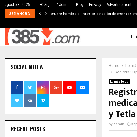
agosto 8, 2026
Sign in / Join
Blog
Privacy
Advertisement
Muere hombre al interior de salón de eventos e
385 AHORA
TL
SOCIAL MEDIA
Home
Lo más
Registra 90 
Lo más leído
Regist
medica
y Tetl
by
admin
sep
RECENT POSTS