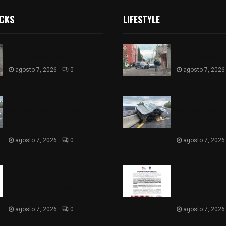
ICKS
LIFESTYLE
Muere hombre al interior de
Muere hombre a
salón de eventos en Apizaco
salón de event
agosto 7, 2026
0
agosto 7, 2026
Se accidenta camioneta
Se accidenta 
sobre la carretera México-
sobre la carre
Veracruz, a la altura de
Veracruz, a la 
Hueyotlipan
Hueyotlipan
agosto 7, 2026
0
agosto 7, 2026
Retiran de sus funciones a
Retiran de sus
policía de Chiautempan tras
policía de Chi
ser exhibido en redes por
ser exhibido en
presunto soborno
presunto sobo
agosto 7, 2026
0
agosto 7, 2026