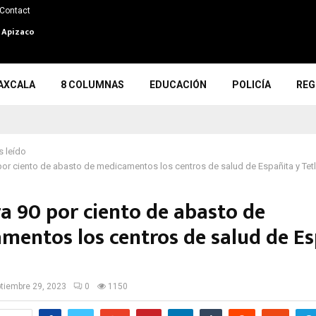
Contact
n Apizaco
AXCALA
8 COLUMNAS
EDUCACIÓN
POLICÍA
REG
 leído
por ciento de abasto de medicamentos los centros de salud de Españita y Tet
ra 90 por ciento de abasto de
mentos los centros de salud de Es
a
tiembre 29, 2023
0
1150