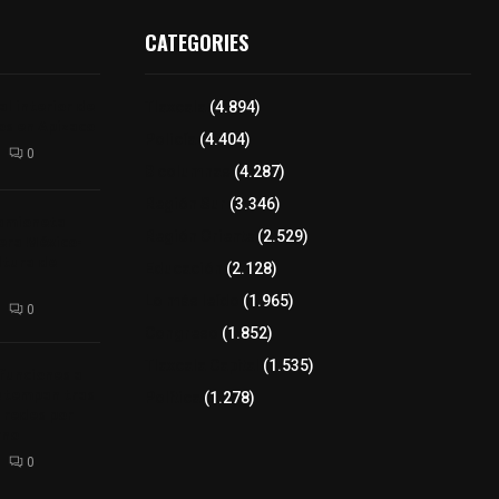
CATEGORIES
l interior de
Tlaxcala
(4.894)
os en Apizaco
Policía
(4.404)
0
8 columnas
(4.287)
Región Sur
(3.346)
camioneta
Región Oriente
(2.529)
tera México-
altura de
Educación
(2.128)
Lo más leído
(1.965)
0
Congreso
(1.852)
Tlaxcala Capital
(1.535)
 funciones a
autempan tras
Política
(1.278)
 redes por
rno
0