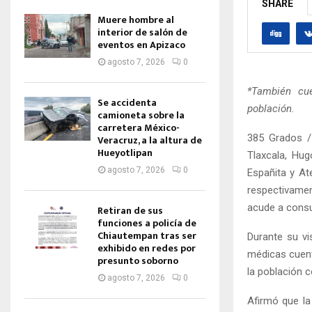
SHARE
Muere hombre al
interior de salón de
eventos en Apizaco
agosto 7, 2026
0
*También cue
Se accidenta
población.
camioneta sobre la
carretera México-
385 Grados /
Veracruz, a la altura de
Hueyotlipan
Tlaxcala, Hug
agosto 7, 2026
0
Españita y At
respectivamen
acude a consu
Retiran de sus
funciones a policía de
Chiautempan tras ser
Durante su vi
exhibido en redes por
médicas cuent
presunto soborno
la población c
agosto 7, 2026
0
Afirmó que la