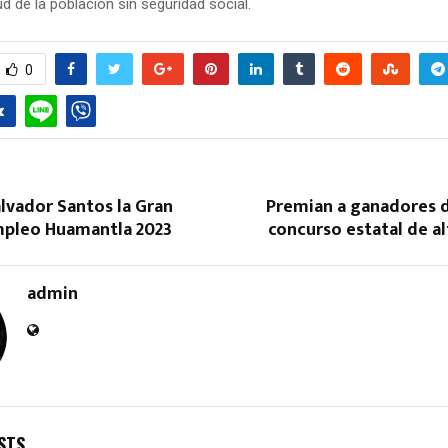
ud de la población sin seguridad social.
0
Reply
Retweet
Favorite
Reply
R
lvador Santos la Gran
Premian a ganadores 
Empleo Huamantla 2023
concurso estatal de al
admin
STS