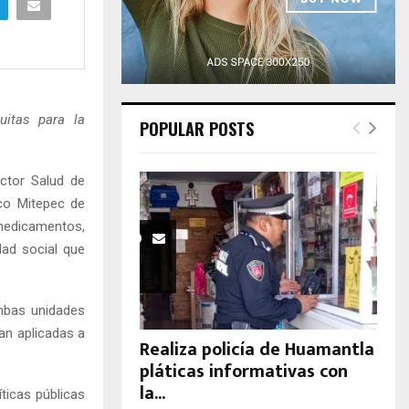
H
uitas para la
POPULAR POSTS
ctor Salud de
sco Mitepec de
 medicamentos,
dad social que
ambas unidades
an aplicadas a
Realiza policía de Huamantla
pláticas informativas con
la...
ticas públicas