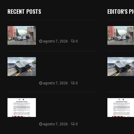
RECENT POSTS
EDITOR'S P
Muere hombre al interior de
salón de eventos en Apizaco
agosto 7, 2026
0
Se accidenta camioneta
sobre la carretera México-
Veracruz, a la altura de
Hueyotlipan
agosto 7, 2026
0
Retiran de sus funciones a
policía de Chiautempan tras
ser exhibido en redes por
presunto soborno
agosto 7, 2026
0