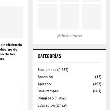
@thefirstmess
P eficiencia
gobierno de
uso de los
CATEGORÍAS
cos
8 columnas
(4.287)
Anuncios
(12)
Apizaco
(492)
Chiautempan
(881)
Congreso
(1.852)
Educación
(2.128)