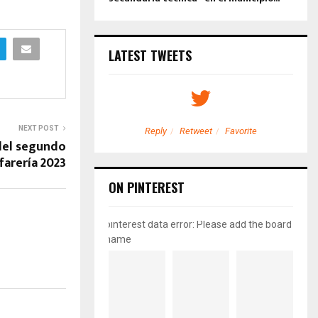
LATEST TWEETS
NEXT POST
etweet
Favorite
Reply
Retweet
Favorite
del segundo
farería 2023
ON PINTEREST
pinterest data error: Please add the board
name