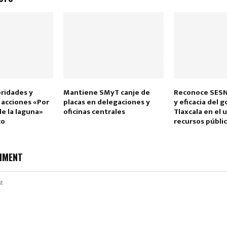
oridades y
Mantiene SMyT canje de
Reconoce SESNS
l acciones «Por
placas en delegaciones y
y eficacia del 
de la laguna»
oficinas centrales
Tlaxcala en el 
lco
recursos públi
MMENT