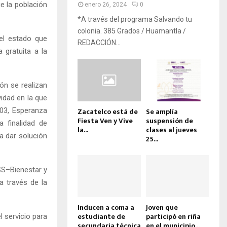
e la población
enero 26, 2024
0
*A través del programa Salvando tu
colonia. 385 Grados / Huamantla /
el estado que
REDACCIÓN...
gratuita a la
ón se realizan
idad en la que
 03, Esperanza
Zacatelco está de
Se amplía
Fiesta Ven y Vive
suspensión de
a finalidad de
la...
clases al jueves
a dar solución
25...
SS–Bienestar y
a través de la
Inducen a coma a
Joven que
estudiante de
participó en riña
 servicio para
secundaria técnica
en el municipio...