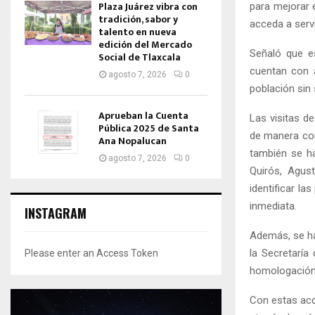
Plaza Juárez vibra con
para mejorar 
tradición, sabor y
acceda a servi
talento en nueva
edición del Mercado
Señaló que e
Social de Tlaxcala
cuentan con 
agosto 7, 2026
0
población sin 
Aprueban la Cuenta
Las visitas d
Pública 2025 de Santa
de manera con
Ana Nopalucan
también se ha
agosto 7, 2026
0
Quirós, Agust
identificar l
inmediata.
INSTAGRAM
Además, se ha
la Secretaría
Please enter an Access Token
homologación 
Con estas acc