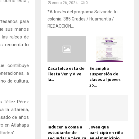
es como esta”,
enero 26, 2024
0
*A través del programa Salvando tu
colonia. 385 Grados / Huamantla /
artesanos para
REDACCIÓN...
 que sus manos
 las raíces de
os recuerda lo
ue contribuye
Zacatelco está de
Se amplía
eneraciones, a
Fiesta Ven y Vive
suspensión de
la...
clases al jueves
no de cultura,
25...
s Téllez Pérez
 la alfarería,
 pasado de años
ro en Atlahapa
Inducen a coma a
Joven que
estudiante de
participó en riña
ltados”.
secundaria técnica
en el municipio...