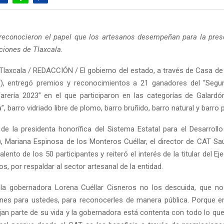
reconocieron el papel que los artesanos desempeñan para la pres
iciones de Tlaxcala.
Tlaxcala / REDACCIÓN / El gobierno del estado, a través de Casa de
T), entregó premios y reconocimientos a 21 ganadores del “Seg
farería 2023” en el que participaron en las categorías de Galardó
”, barro vidriado libre de plomo, barro bruñido, barro natural y barro
 la presidenta honorífica del Sistema Estatal para el Desarrollo 
f), Mariana Espinosa de los Monteros Cuéllar, el director de CAT Sa
alento de los 50 participantes y reiteró el interés de la titular del Ej
os, por respaldar al sector artesanal de la entidad.
 la gobernadora Lorena Cuéllar Cisneros no los descuida, que no
nes para ustedes, para reconocerles de manera pública. Porque 
jan parte de su vida y la gobernadora está contenta con todo lo que