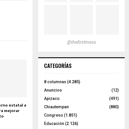
@thefirstmess
CATEGORÍAS
8 columnas
(4.285)
Anuncios
(12)
Apizaco
(491)
rno estatal a
Chiautempan
(880)
ra mejorar
nto
Congreso
(1.851)
Educación
(2.126)