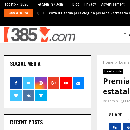
agosto 7, 2026
Sign in / Join
Blog
Privacy
Advertisement
Vota ITE terna para elegir a persona Secretaria 
385 AHORA
TL
SOCIAL MEDIA
Home
Lo más
Lo más leído
Premia
estatal
by
admin
sep
SHARE
RECENT POSTS