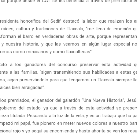
nal porque desde el CAT se les beneficia a través de premiacion
presidenta honorífica del Sedif destacó la labor que realizan los 
 raíces, cultura y tradiciones de Tlaxcala, “me llena de emoción
forman el barro en verdaderas obras de arte, porque representan
a y nuestra historia, y que las veamos en algún lugar especial n
somos como mexicanos y como tlaxcaltecas”.
licitó a los ganadores del concurso preservar esta actividad q
mente a las familias, “sigan transmitiendo sus habilidades a estas g
etos, sigan preservándolo para que tengamos un Tlaxcala siempre lle
raíces bien arraigadas”.
os premiados, el ganador del galardón “Una Nueva Historia”, Jesú
gobierno del estado, ya que a través de esta actividad se preserva
ieza titulada: Pescando a la luz de la vela, y es un trabajo que ha
mpezó mi papá, fue pionero en meter nuevos colores a nuestro bar
icional rojo y yo seguí su encomienda y hasta ahorita se ven los resu