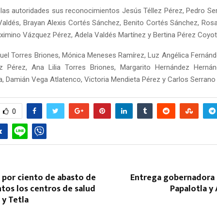
 las autoridades sus reconocimientos Jesús Téllez Pérez, Pedro Se
Valdés, Brayan Alexis Cortés Sánchez, Benito Cortés Sánchez, Ros
ximino Vázquez Pérez, Adela Valdés Martínez y Bertina Pérez Coyot
el Torres Briones, Mónica Meneses Ramírez, Luz Angélica Fernán
ez Pérez, Ana Lilia Torres Briones, Margarito Hernández Hernán
a, Damián Vega Atlatenco, Victoria Mendieta Pérez y Carlos Serrano
Reply
Retweet
Favorite
Reply
R
0
 por ciento de abasto de
Entrega gobernadora 
os los centros de salud
Papalotla y
 y Tetla