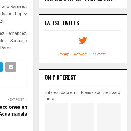
rrano Ramírez,
a Isaura López
zi.
LATEST TWEETS
dez Hernández,
dez, Santiago
 Pérez.
etweet
Favorite
Reply
Retweet
Favorite
ON PINTEREST
pinterest data error: Please add the board
name
NEXT POST
acciones en
 Acuamanala