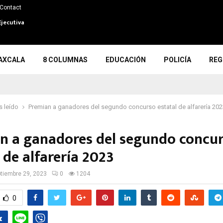
Contact
Ejecutiva
AXCALA
8 COLUMNAS
EDUCACIÓN
POLICÍA
REG
 leído
Premian a ganadores del segundo concurso estatal de alfarería 202
n a ganadores del segundo concu
 de alfarería 2023
tiembre 29, 2023
0
1204
0