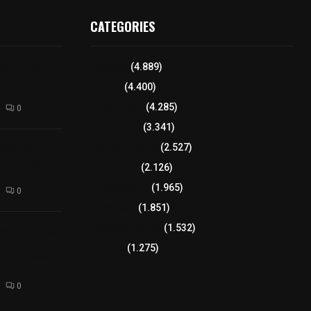
CATEGORIES
para elegir a
Tlaxcala
(4.889)
aria
Policía
(4.400)
8 columnas
(4.285)
0
Región Sur
(3.341)
xcalteca:
Región Oriente
(2.527)
Frutz en el
Educación
(2.126)
tesanos
Lo más leído
(1.965)
0
Congreso
(1.851)
Tlaxcala Capital
(1.532)
éllar: Estado
uentes
Política
(1.275)
acusaciones
0