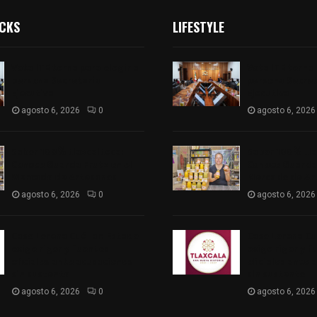
ICKS
LIFESTYLE
Vota ITE terna para elegir a
Vota ITE terna 
persona Secretaria
persona Secret
Ejecutiva
Ejecutiva
agosto 6, 2026
0
agosto 6, 2026
Sabor 100% tlaxcalteca:
Sabor 100% tla
Conoce Guarda Frutz en el
Conoce Guarda 
Mercado de Artesanos
Mercado de Ar
agosto 6, 2026
0
agosto 6, 2026
Caso Lorena Cuéllar: Estado
Caso Lorena Cu
exige rigor y fuentes
exige rigor y f
oficiales ante acusaciones
oficiales ante 
sin sustento
sin sustento
agosto 6, 2026
0
agosto 6, 2026