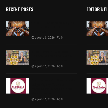
RECENT POSTS
EDITOR'S P
Vota ITE terna para elegir a
persona Secretaria
Ejecutiva
agosto 6, 2026
0
Sabor 100% tlaxcalteca:
Conoce Guarda Frutz en el
Mercado de Artesanos
agosto 6, 2026
0
Caso Lorena Cuéllar: Estado
exige rigor y fuentes
oficiales ante acusaciones
sin sustento
agosto 6, 2026
0