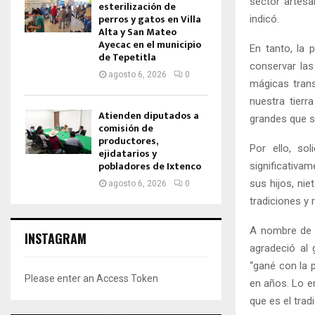
sector artesa
esterilización de
perros y gatos en Villa
indicó.
Alta y San Mateo
Ayecac en el municipio
En tanto, la 
de Tepetitla
conservar las
agosto 6, 2026
0
mágicas trans
nuestra tierr
Atienden diputados a
grandes que 
comisión de
productores,
Por ello, so
ejidatarios y
pobladores de Ixtenco
significativa
sus hijos, ni
agosto 6, 2026
0
tradiciones y 
A nombre de l
INSTAGRAM
agradeció al 
“gané con la p
Please enter an Access Token
en años. Lo e
que es el trad