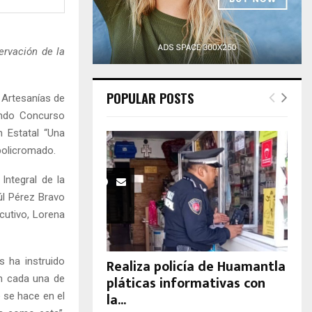
H
ervación de la
POPULAR POSTS
 Artesanías de
undo Concurso
n Estatal “Una
 policromado.
Integral de la
úl Pérez Bravo
ecutivo, Lorena
s ha instruido
Realiza policía de Huamantla
pláticas informativas con
en cada una de
la...
 se hace en el