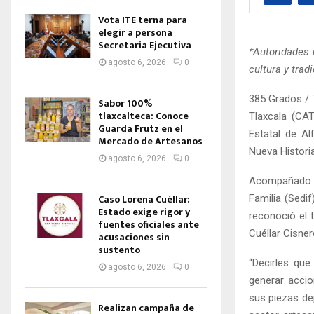
Vota ITE terna para
elegir a persona
Secretaria Ejecutiva
*Autoridades 
agosto 6, 2026
0
cultura y trad
385 Grados / 
Sabor 100%
tlaxcalteca: Conoce
Tlaxcala (CA
Guarda Frutz en el
Estatal de Al
Mercado de Artesanos
Nueva Historia
agosto 6, 2026
0
Acompañado de
Caso Lorena Cuéllar:
Familia (Sedi
Estado exige rigor y
reconoció el t
fuentes oficiales ante
Cuéllar Cisner
acusaciones sin
sustento
“Decirles que
agosto 6, 2026
0
generar accio
sus piezas de
Realizan campaña de