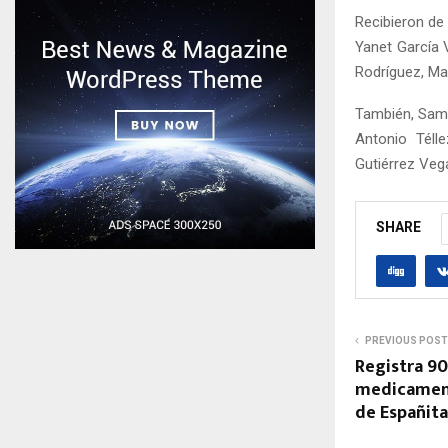
Recibieron de
Yanet García 
Rodríguez, Ma
También, Samu
Antonio Téll
Gutiérrez Veg
SHARE
PREVIOUS POST
Registra 90
medicament
de Españita