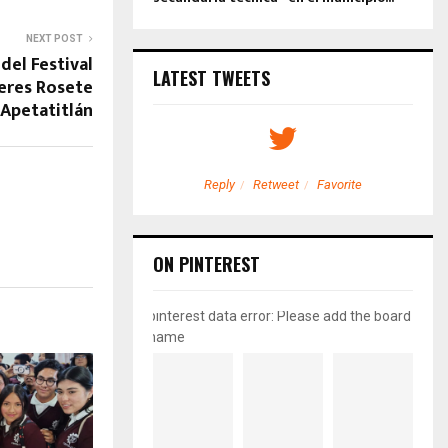
NEXT POST
del Festival
LATEST TWEETS
teres Rosete
 Apetatitlán
etweet
Favorite
Reply
Retweet
Favorite
ON PINTEREST
pinterest data error: Please add the board
name