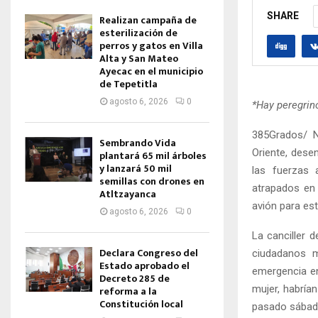
SHARE
Realizan campaña de
esterilización de
perros y gatos en Villa
Alta y San Mateo
Ayecac en el municipio
de Tepetitla
agosto 6, 2026
0
*Hay peregrin
385Grados/ N
Sembrando Vida
Oriente, dese
plantará 65 mil árboles
y lanzará 50 mil
las fuerzas 
semillas con drones en
atrapados en 
Atltzayanca
avión para es
agosto 6, 2026
0
La canciller 
Declara Congreso del
ciudadanos m
Estado aprobado el
emergencia e
Decreto 285 de
mujer, habrí
reforma a la
Constitución local
pasado sábad