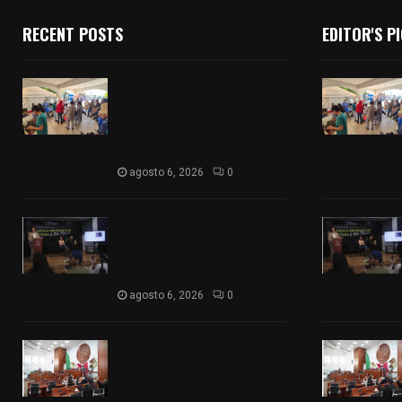
RECENT POSTS
EDITOR'S P
Realizan campaña de
esterilización de perros y
gatos en Villa Alta y San
Mateo Ayecac en el
municipio de Tepetitla
agosto 6, 2026
0
Sembrando Vida plantará 65
mil árboles y lanzará 50 mil
semillas con drones en
Atltzayanca
agosto 6, 2026
0
Declara Congreso del Estado
aprobado el Decreto 285 de
reforma a la Constitución
local