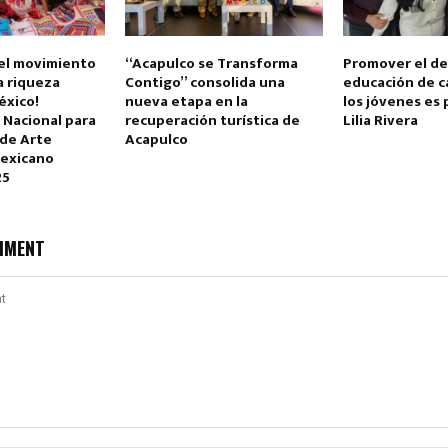
 el movimiento
“Acapulco se Transforma
Promover el de
a riqueza
Contigo” consolida una
educación de c
éxico!
nueva etapa en la
los jóvenes es 
 Nacional para
recuperación turística de
Lilia Rivera
 de Arte
Acapulco
Mexicano
25
MMENT