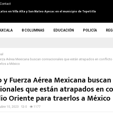
Contact
atos en Villa Alta y San Mateo Ayecac en el municipio de Tepetitla
AXCALA
8 COLUMNAS
EDUCACIÓN
POLICÍA
REG
nal
uerza Aérea Mexicana buscan connacionales que están atrapados en conflict
erlos a México
to y Fuerza Aérea Mexicana buscan
ionales que están atrapados en co
io Oriente para traerlos a México
ubre 10, 2023
0
1177