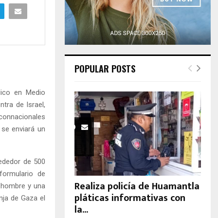
H
POPULAR POSTS
lico en Medio
tra de Israel,
connacionales
 se enviará un
rededor de 500
formulario de
Realiza policía de Huamantla
 hombre y una
pláticas informativas con
ja de Gaza el
la...