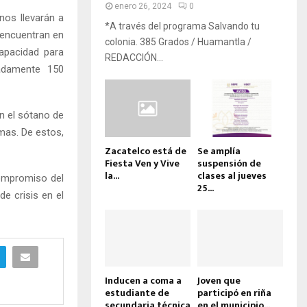
enero 26, 2024
0
nos llevarán a
*A través del programa Salvando tu
 encuentran en
colonia. 385 Grados / Huamantla /
capacidad para
REDACCIÓN...
madamente 150
n el sótano de
mas. De estos,
Zacatelco está de
Se amplía
Fiesta Ven y Vive
suspensión de
la...
clases al jueves
compromiso del
25...
de crisis en el
Inducen a coma a
Joven que
estudiante de
participó en riña
secundaria técnica
en el municipio...