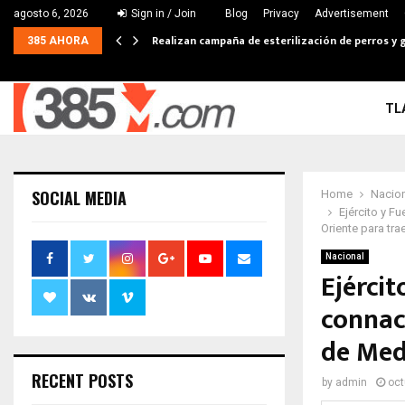
agosto 6, 2026
Sign in / Join
Blog
Privacy
Advertisement
Realizan campaña de esterilización de perros y g
385 AHORA
TL
SOCIAL MEDIA
Home
Nacio
Ejército y F
Oriente para tra
Nacional
Ejérci
connac
de Med
RECENT POSTS
by
admin
oct