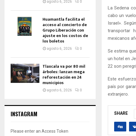
agosto 6, 2026
0
La Sedena com
cabo un vuelo
Huamantla facilita el
Israel». Segú
acceso al concierto de
Grupo Liberación con
transportar 
ajuste en los costos de
mexicanos afe
los boletos
agosto 6, 2026
0
Se estima que
un hotel en J
Tlaxcala va por 80 mil
22 son peregr
árboles: lanzan mega
reforestación en 24
Este esfuerzo
municipios
país por garan
agosto 6, 2026
0
extranjero.
INSTAGRAM
SHARE
Please enter an Access Token