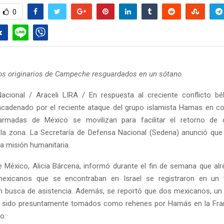
0
os originarios de Campeche resguardados en un sótano
.
acional / Araceli LIRA / En respuesta al creciente conflicto bé
ncadenado por el reciente ataque del grupo islamista Hamas en con
armadas de México se movilizan para facilitar el retorno de 
la zona. La Secretaría de Defensa Nacional (Sedena) anunció que
ta misión humanitaria.
de México, Alicia Bárcena, informó durante el fin de semana que al
exicanos que se encontraban en Israel se registraron en un 
n busca de asistencia. Además, se reportó que dos mexicanos, un
an sido presuntamente tomados como rehenes por Hamás en la Fran
o.