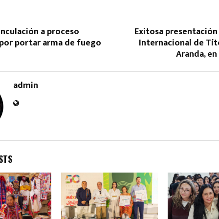
inculación a proceso
Exitosa presentación 
 por portar arma de fuego
Internacional de Tí
a
Aranda, en
admin
Reply
Retweet
Favorite
Reply
R
STS