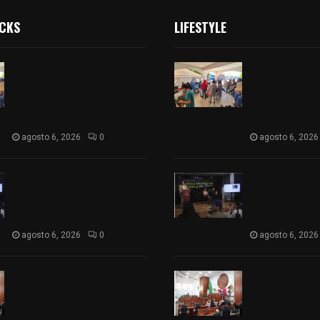
ICKS
LIFESTYLE
Realizan campaña de
Realizan camp
esterilización de perros y
esterilización 
gatos en Villa Alta y San
gatos en Villa 
Mateo Ayecac en el
Mateo Ayecac e
municipio de Tepetitla
municipio de T
agosto 6, 2026
0
agosto 6, 2026
Sembrando Vida plantará 65
Sembrando Vid
mil árboles y lanzará 50 mil
mil árboles y l
semillas con drones en
semillas con d
Atltzayanca
Atltzayanca
agosto 6, 2026
0
agosto 6, 2026
Declara Congreso del Estado
Declara Congre
aprobado el Decreto 285 de
aprobado el De
reforma a la Constitución
reforma a la C
local
local