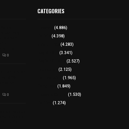
CATEGORIES
aña de
Tlaxcala
(4.886)
de perros y
Policía
(4.398)
Alta y San
n el
8 columnas
(4.283)
epetitla
Región Sur
(3.341)
0
Región Oriente
(2.527)
Educación
(2.125)
a plantará 65
anzará 50 mil
Lo más leído
(1.965)
rones en
Congreso
(1.849)
Tlaxcala Capital
(1.530)
0
Política
(1.274)
so del Estado
creto 285 de
onstitución