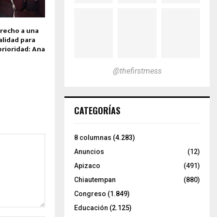
recho a una
alidad para
prioridad: Ana
@thefirstmess
CATEGORÍAS
8 columnas
(4.283)
Anuncios
(12)
Apizaco
(491)
Chiautempan
(880)
Congreso
(1.849)
Educación
(2.125)