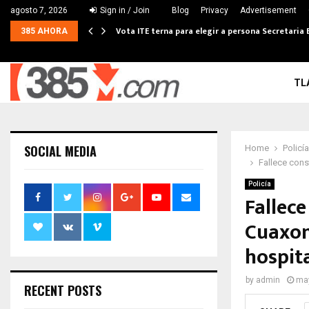
agosto 7, 2026
Sign in / Join
Blog
Privacy
Advertisement
Vota ITE terna para elegir a persona Secretaria 
385 AHORA
TL
SOCIAL MEDIA
Home
Policía
Fallece cons
Policía
Fallec
Cuaxom
hospit
by
admin
may
RECENT POSTS