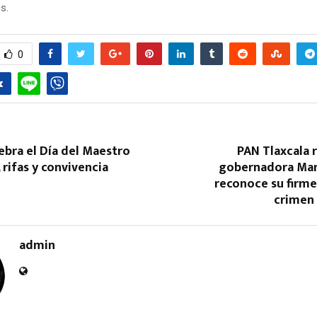
s.
0
Reply
Retweet
Favorite
Reply
R
ebra el Día del Maestro
PAN Tlaxcala r
 rifas y convivencia
gobernadora Ma
reconoce su firme
crimen
admin