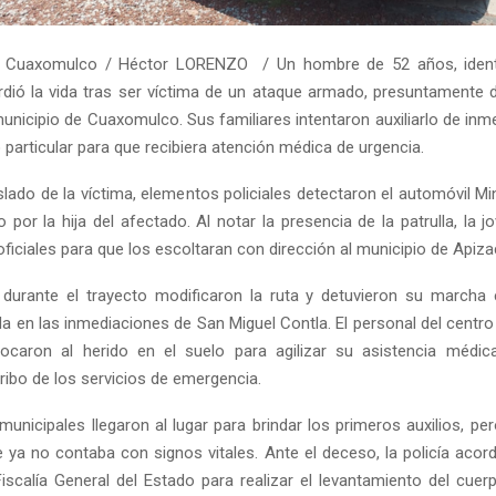
 Cuaxomulco / Héctor LORENZO / Un hombre de 52 años, iden
erdió la vida tras ser víctima de un ataque armado, presuntamente 
municipio de Cuaxomulco. Sus familiares intentaron auxiliarlo de in
 particular para que recibiera atención médica de urgencia.
aslado de la víctima, elementos policiales detectaron el automóvil M
 por la hija del afectado. Al notar la presencia de la patrulla, la jo
ficiales para que los escoltaran con dirección al municipio de Apiza
durante el trayecto modificaron la ruta y detuvieron su marcha 
a en las inmediaciones de San Miguel Contla. El personal del centro 
locaron al herido en el suelo para agilizar su asistencia médi
ribo de los servicios de emergencia.
unicipales llegaron al lugar para brindar los primeros auxilios, pe
 ya no contaba con signos vitales. Ante el deceso, la policía acor
Fiscalía General del Estado para realizar el levantamiento del cuerp