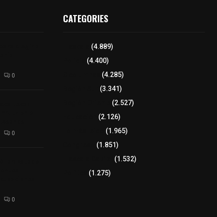
CATEGORIES
para elegir a
Tlaxcala
(4.889)
aria
Policía
(4.400)
8 columnas
(4.285)
0
Región Sur
(3.341)
xcalteca:
Región Oriente
(2.527)
Frutz en el
Educación
(2.126)
tesanos
Lo más leído
(1.965)
0
Congreso
(1.851)
Tlaxcala Capital
(1.532)
éllar: Estado
uentes
Política
(1.275)
acusaciones
0