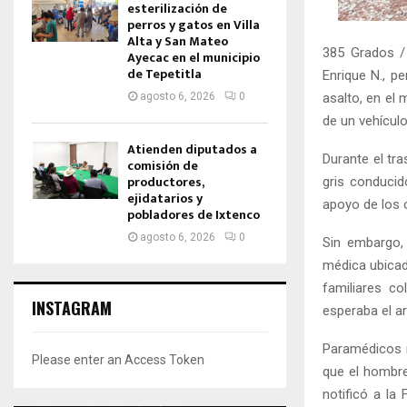
esterilización de
perros y gatos en Villa
Alta y San Mateo
385 Grados /
Ayecac en el municipio
de Tepetitla
Enrique N., p
asalto, en el 
agosto 6, 2026
0
de un vehículo
Atienden diputados a
Durante el tr
comisión de
productores,
gris conducido
ejidatarios y
apoyo de los o
pobladores de Ixtenco
agosto 6, 2026
0
Sin embargo, 
médica ubicad
familiares co
INSTAGRAM
esperaba el ar
Paramédicos m
Please enter an Access Token
que el hombre
notificó a la 