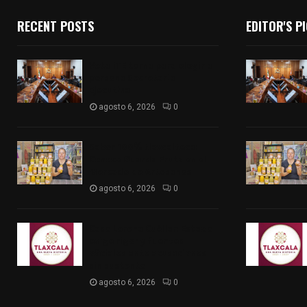
RECENT POSTS
EDITOR'S P
Vota ITE terna para elegir a
persona Secretaria
Ejecutiva
agosto 6, 2026
0
Sabor 100% tlaxcalteca:
Conoce Guarda Frutz en el
Mercado de Artesanos
agosto 6, 2026
0
Caso Lorena Cuéllar: Estado
exige rigor y fuentes
oficiales ante acusaciones
sin sustento
agosto 6, 2026
0