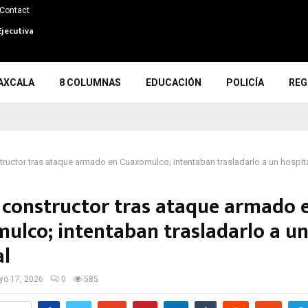
Contact
Ejecutiva
AXCALA
8 COLUMNAS
EDUCACIÓN
POLICÍA
REG
tructor tras ataque armado en Cuaxomulco; intentaban trasladarlo a un hospit
e constructor tras ataque armado 
ulco; intentaban trasladarlo a u
al
o 17, 2026
0
585