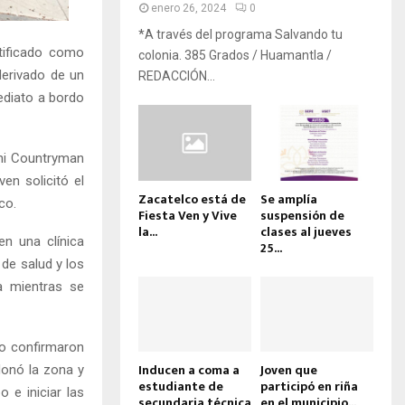
enero 26, 2024
0
*A través del programa Salvando tu
tificado como
colonia. 385 Grados / Huamantla /
derivado de un
REDACCIÓN...
mediato a bordo
ini Countryman
ven solicitó el
Zacatelco está de
Se amplía
co.
Fiesta Ven y Vive
suspensión de
la...
clases al jueves
en una clínica
25...
de salud y los
ca mientras se
ro confirmaron
Inducen a coma a
Joven que
donó la zona y
estudiante de
participó en riña
o e iniciar las
secundaria técnica
en el municipio...