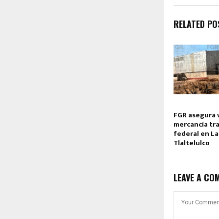
RELATED PO
FGR asegura 
mercancía tr
federal en L
Tlaltelulco
LEAVE A CO