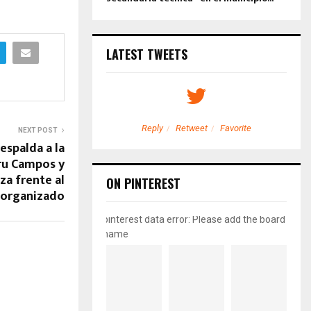
LATEST TWEETS
etweet
Favorite
Reply
Retweet
Favorite
NEXT POST
espalda a la
ru Campos y
za frente al
ON PINTEREST
 organizado
pinterest data error: Please add the board
name