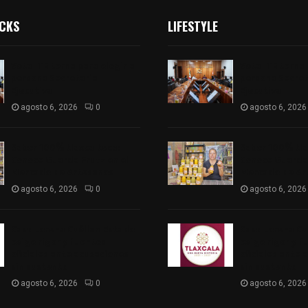
ICKS
LIFESTYLE
Vota ITE terna para elegir a
Vota ITE terna 
persona Secretaria
persona Secret
Ejecutiva
Ejecutiva
agosto 6, 2026
0
agosto 6, 2026
Sabor 100% tlaxcalteca:
Sabor 100% tla
Conoce Guarda Frutz en el
Conoce Guarda 
Mercado de Artesanos
Mercado de Ar
agosto 6, 2026
0
agosto 6, 2026
Caso Lorena Cuéllar: Estado
Caso Lorena Cu
exige rigor y fuentes
exige rigor y f
oficiales ante acusaciones
oficiales ante 
sin sustento
sin sustento
agosto 6, 2026
0
agosto 6, 2026