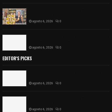
Sabor 100% tlaxcalteca: Conoce Guarda Frutz en
el Mercado de Artesanos
agosto 6, 2026
0
Caso Lorena Cuéllar: Estado exige rigor y fuentes
oficiales ante acusaciones sin sustento
agosto 6, 2026
0
EDITOR'S PICKS
Vota ITE terna para elegir a persona Secretaria
Ejecutiva
agosto 6, 2026
0
Sabor 100% tlaxcalteca: Conoce Guarda Frutz en
el Mercado de Artesanos
agosto 6, 2026
0