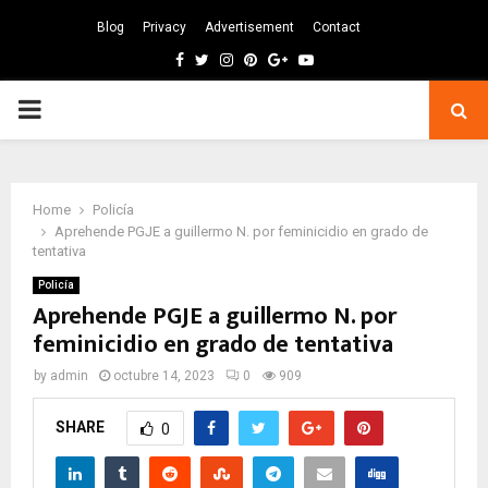
Blog
Privacy
Advertisement
Contact
Facebook
Twitter
Instagram
Pinterest
Google
Youtube
PRIMARY
MENU
Home
Policía
Aprehende PGJE a guillermo N. por feminicidio en grado de
tentativa
Policía
Aprehende PGJE a guillermo N. por
feminicidio en grado de tentativa
by
admin
octubre 14, 2023
0
909
SHARE
0