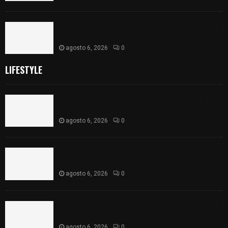
Caso Lorena Cuéllar: Estado exige rigor y fuentes
oficiales ante acusaciones sin sustento
agosto 6, 2026
0
LIFESTYLE
Vota ITE terna para elegir a persona Secretaria
Ejecutiva
agosto 6, 2026
0
Sabor 100% tlaxcalteca: Conoce Guarda Frutz en
el Mercado de Artesanos
agosto 6, 2026
0
Caso Lorena Cuéllar: Estado exige rigor y fuentes
oficiales ante acusaciones sin sustento
agosto 6, 2026
0