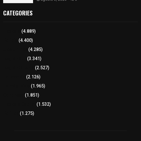
CATEGORIES
Tlaxcala
(4.889)
Policía
(4.400)
8 columnas
(4.285)
Región Sur
(3.341)
Región Oriente
(2.527)
Educación
(2.126)
Lo más leído
(1.965)
Congreso
(1.851)
Tlaxcala Capital
(1.532)
Política
(1.275)