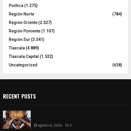
Política
(1.275)
Región Norte
(784)
Región Oriente
(2.527)
Región Poniente
(1.107)
Región Sur
(3.341)
Tlaxcala
(4.889)
Tlaxcala Capital
(1.532)
Uncategorized
(638)
RECENT POSTS
Vota ITE terna para elegir a persona Secretaria
Ejecutiva
agosto 6, 2026
0