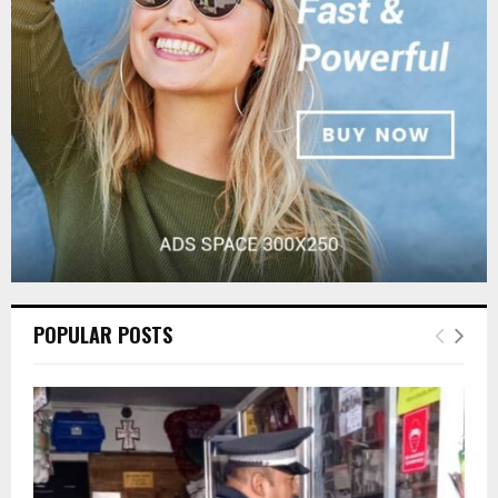
:
C
H
POPULAR POSTS