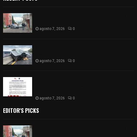
Muere hombre al interior de salón de eventos en
Apizaco
agosto 7, 2026
0
Se accidenta camioneta sobre la carretera
México-Veracruz, a la altura de Hueyotlipan
agosto 7, 2026
0
Retiran de sus funciones a policía de
Chiautempan tras ser exhibido en redes por
presunto soborno
agosto 7, 2026
0
EDITOR'S PICKS
Muere hombre al interior de salón de eventos en
Apizaco