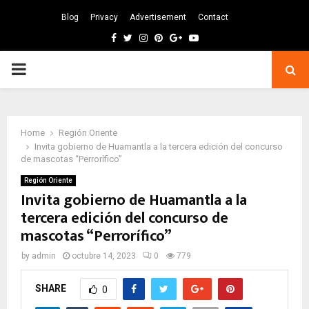
Blog
Privacy
Advertisement
Contact
Facebook
Twitter
Instagram
Pinterest
Google
Youtube
PRIMARY
MENU
Home
Región Oriente
Invita gobierno de Huamantla a la tercera edición del concurso
de mascotas “Perrorífico”
Región Oriente
Invita gobierno de Huamantla a la
tercera edición del concurso de
mascotas “Perrorífico”
by
admin
octubre 14, 2023
0
779
SHARE
0