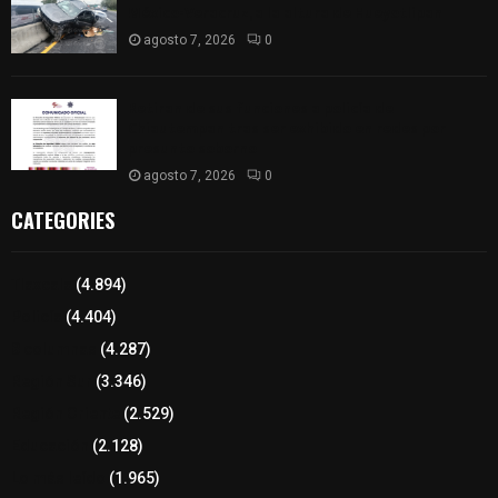
México-Veracruz, a la altura de Hueyotlipan
agosto 7, 2026
0
Retiran de sus funciones a policía de
Chiautempan tras ser exhibido en redes por
presunto soborno
agosto 7, 2026
0
CATEGORIES
Tlaxcala
(4.894)
Policía
(4.404)
8 columnas
(4.287)
Región Sur
(3.346)
Región Oriente
(2.529)
Educación
(2.128)
Lo más leído
(1.965)