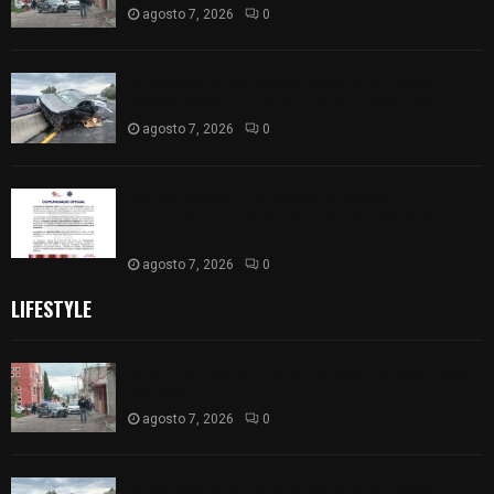
agosto 7, 2026
0
Se accidenta camioneta sobre la carretera
México-Veracruz, a la altura de Hueyotlipan
agosto 7, 2026
0
Retiran de sus funciones a policía de
Chiautempan tras ser exhibido en redes por
presunto soborno
agosto 7, 2026
0
LIFESTYLE
Muere hombre al interior de salón de eventos en
Apizaco
agosto 7, 2026
0
Se accidenta camioneta sobre la carretera