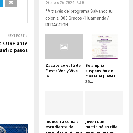
enero 26, 2024
0
*A través del programa Salvando tu
colonia. 385 Grados / Huamantla /
REDACCIÓN...
NEXT POST
o CURP ante
cuatro pasos
Zacatelco está de
Se amplía
Fiesta Ven y Vive
suspensión de
la...
clases al jueves
25...
Inducen a coma a
Joven que
estudiante de
participó en riña
secundaria técnica
en el municipio...