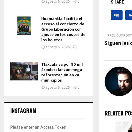
agosto 6, 2026
0
SHARE
Huamantla facilita el
acceso al concierto de
Grupo Liberación con
ajuste en los costos de
PREVIOUS POST
los boletos
Siguen las 
agosto 6, 2026
0
Tlaxcala va por 80 mil
árboles: lanzan mega
reforestación en 24
municipios
agosto 6, 2026
0
INSTAGRAM
RELATED PO
Please enter an Access Token