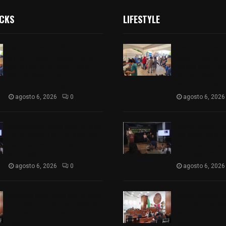
ICKS
LIFESTYLE
Realizan campaña de
Realizan camp
esterilización de perros y
esterilización 
gatos en Villa Alta y San
gatos en Villa 
Mateo Ayecac en el
Mateo Ayecac e
municipio de Tepetitla
municipio de T
agosto 6, 2026
0
agosto 6, 2026
Sembrando Vida plantará 65
Sembrando Vid
mil árboles y lanzará 50 mil
mil árboles y l
semillas con drones en
semillas con d
Atltzayanca
Atltzayanca
agosto 6, 2026
0
agosto 6, 2026
Declara Congreso del Estado
Declara Congre
aprobado el Decreto 285 de
aprobado el De
reforma a la Constitución
reforma a la C
local
local