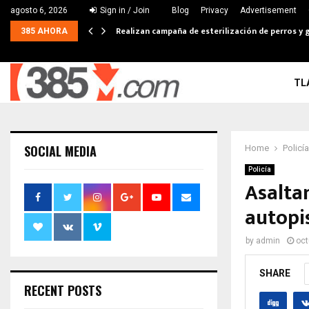
agosto 6, 2026
Sign in / Join
Blog
Privacy
Advertisement
Realizan campaña de esterilización de perros y g
385 AHORA
TL
SOCIAL MEDIA
Home
Policía
Policía
Asalta
autopi
by
admin
oct
SHARE
RECENT POSTS