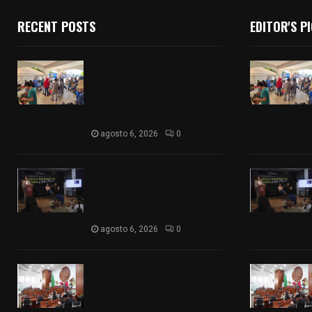
RECENT POSTS
EDITOR'S P
Realizan campaña de
esterilización de perros y
gatos en Villa Alta y San
Mateo Ayecac en el
municipio de Tepetitla
agosto 6, 2026
0
Sembrando Vida plantará 65
mil árboles y lanzará 50 mil
semillas con drones en
Atltzayanca
agosto 6, 2026
0
Declara Congreso del Estado
aprobado el Decreto 285 de
reforma a la Constitución
local