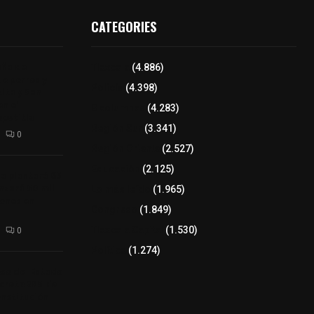
CATEGORIES
aña de
Tlaxcala
(4.886)
de perros y
Policía
(4.398)
Alta y San
n el
8 columnas
(4.283)
epetitla
Región Sur
(3.341)
0
Región Oriente
(2.527)
Educación
(2.125)
a plantará 65
anzará 50 mil
Lo más leído
(1.965)
rones en
Congreso
(1.849)
Tlaxcala Capital
(1.530)
0
Política
(1.274)
so del Estado
creto 285 de
onstitución