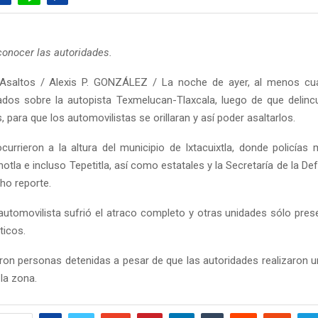
conocer las autoridades.
Asaltos / Alexis P. GONZÁLEZ / La noche de ayer, al menos cua
dos sobre la autopista Texmelucan-Tlaxcala, luego de que delin
, para que los automovilistas se orillaran y así poder asaltarlos.
urrieron a la altura del municipio de Ixtacuixtla, donde policías 
anotla e incluso Tepetitla, así como estatales y la Secretaría de la D
ho reporte.
utomovilista sufrió el atraco completo y otras unidades sólo pre
ticos.
ron personas detenidas a pesar de que las autoridades realizaron u
la zona.