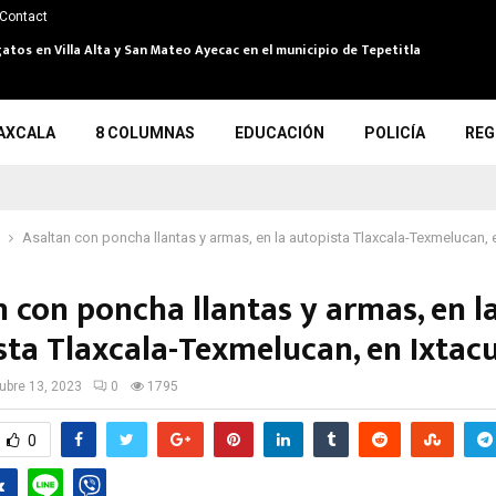
Contact
atos en Villa Alta y San Mateo Ayecac en el municipio de Tepetitla
AXCALA
8 COLUMNAS
EDUCACIÓN
POLICÍA
REG
Asaltan con poncha llantas y armas, en la autopista Tlaxcala-Texmelucan, e
n con poncha llantas y armas, en l
sta Tlaxcala-Texmelucan, en Ixtacu
ubre 13, 2023
0
1795
0