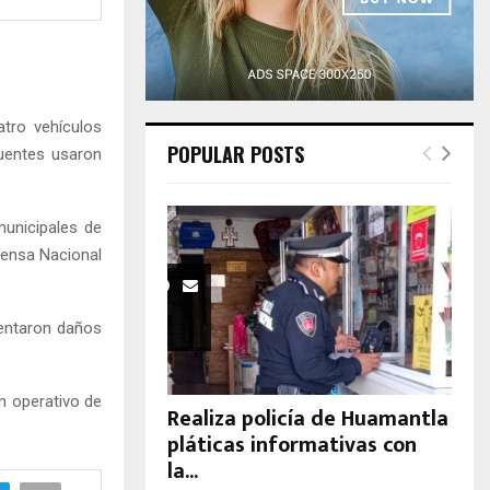
H
tro vehículos
POPULAR POSTS
cuentes usaron
municipales de
efensa Nacional
sentaron daños
n operativo de
Realiza policía de Huamantla
pláticas informativas con
la...