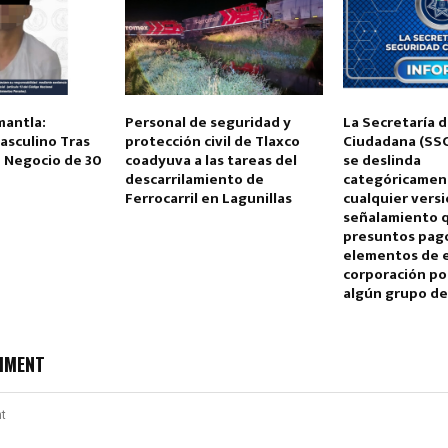
antla:
Personal de seguridad y
La Secretaría 
asculino Tras
protección civil de Tlaxco
Ciudadana (SSC
n Negocio de 30
coadyuva a las tareas del
se deslinda
descarrilamiento de
categóricamen
Reply
Retweet
Favorite
Reply
R
Ferrocarril en Lagunillas
cualquier versi
señalamiento q
presuntos pag
elementos de 
corporación po
algún grupo de
MMENT