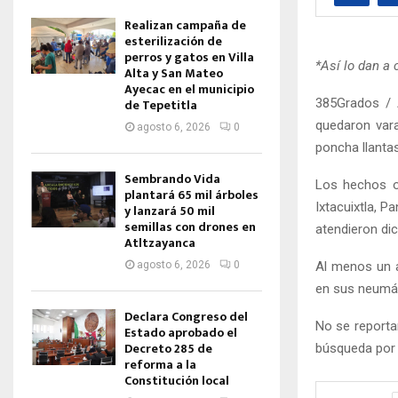
Realizan campaña de
esterilización de
perros y gatos en Villa
*Así lo dan a 
Alta y San Mateo
Ayecac en el municipio
385Grados / 
de Tepetitla
quedaron vara
agosto 6, 2026
0
poncha llantas
Sembrando Vida
Los hechos oc
plantará 65 mil árboles
Ixtacuixtla, P
y lanzará 50 mil
semillas con drones en
atendieron dic
Atltzayanca
Al menos un a
agosto 6, 2026
0
en sus neumá
Declara Congreso del
No se reporta
Estado aprobado el
Decreto 285 de
búsqueda por 
reforma a la
Constitución local