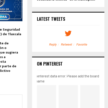
LATEST TWEETS
de Seguridad
) de Tlaxcala
te de
etweet
Favorite
Reply
Retweet
Favorite
ón o
ue sugiera
os a
esta
ON PINTEREST
r parte de
lictivo
pinterest data error: Please add the board
name