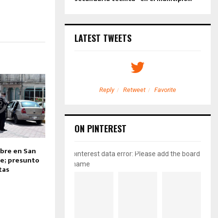
LATEST TWEETS
etweet
Favorite
Reply
Retweet
Favorite
ON PINTEREST
bre en San
pinterest data error: Please add the board
e; presunto
name
tas