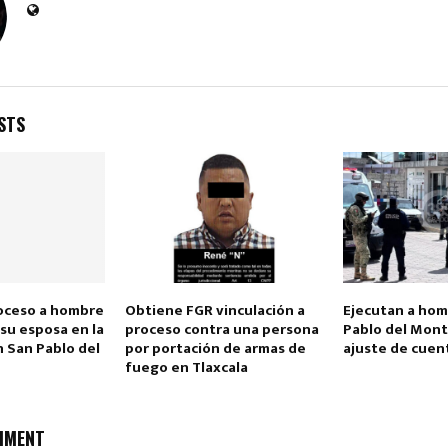
STS
Reply
Retweet
Favorite
Reply
R
roceso a hombre
Obtiene FGR vinculación a
Ejecutan a hom
su esposa en la
proceso contra una persona
Pablo del Mont
en San Pablo del
por portación de armas de
ajuste de cuen
fuego en Tlaxcala
MMENT