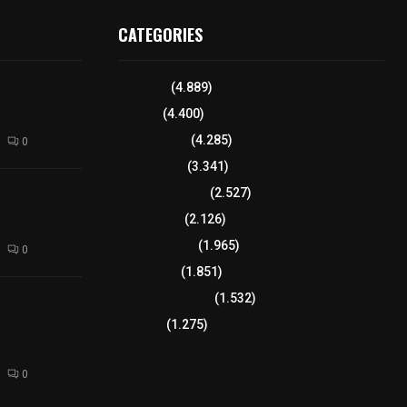
CATEGORIES
para elegir a
Tlaxcala
(4.889)
aria
Policía
(4.400)
8 columnas
(4.285)
0
Región Sur
(3.341)
xcalteca:
Región Oriente
(2.527)
Frutz en el
Educación
(2.126)
tesanos
Lo más leído
(1.965)
0
Congreso
(1.851)
Tlaxcala Capital
(1.532)
éllar: Estado
uentes
Política
(1.275)
acusaciones
0