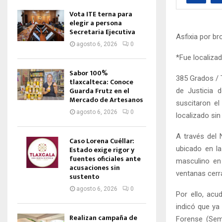
Vota ITE terna para
elegir a persona
Secretaria Ejecutiva
Asfixia por b
agosto 6, 2026
0
*Fue localiza
Sabor 100%
385 Grados / 
tlaxcalteca: Conoce
Guarda Frutz en el
de Justicia 
Mercado de Artesanos
suscitaron e
agosto 6, 2026
0
localizado sin
A través del
Caso Lorena Cuéllar:
ubicado en la
Estado exige rigor y
fuentes oficiales ante
masculino en
acusaciones sin
ventanas cerr
sustento
agosto 6, 2026
0
Por ello, acu
indicó que ya 
Realizan campaña de
Forense (Seme