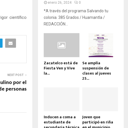
enero 26, 2024
0
*A través del programa Salvando tu
gor científico
colonia. 385 Grados / Huamantla /
REDACCIÓN...
Zacatelco está de
Se amplía
Fiesta Ven y Vive
suspensión de
la...
clases al jueves
NEXT POST
25...
lino por el
 de personas
Inducen a coma a
Joven que
estudiante de
participó en riña
secundaria técnica
en el municipio...