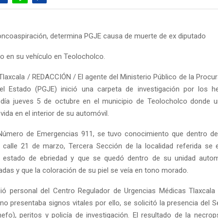
roncoaspiración, determina PGJE causa de muerte de ex diputado
do en su vehículo en Teolocholco.
Tlaxcala / REDACCIÓN / El agente del Ministerio Público de la Procur
del Estado (PGJE) inició una carpeta de investigación por los 
l día jueves 5 de octubre en el municipio de Teolocholco donde 
 vida en el interior de su automóvil.
 Número de Emergencias 911, se tuvo conocimiento que dentro de
 calle 21 de marzo, Tercera Sección de la localidad referida se
 estado de ebriedad y que se quedó dentro de su unidad autom
adas y que la coloración de su piel se veía en tono morado.
dió personal del Centro Regulador de Urgencias Médicas Tlaxcala
no presentaba signos vitales por ello, se solicitó la presencia del 
fo), peritos y policía de investigación. El resultado de la necrops