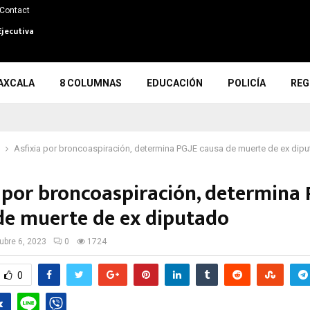
Contact
Ejecutiva
AXCALA
8 COLUMNAS
EDUCACIÓN
POLICÍA
REG
Asfixia por broncoaspiración, determina PGJE causa de muerte de ex dip
a por broncoaspiración, determina 
de muerte de ex diputado
ubre 6, 2023
0
1724
0