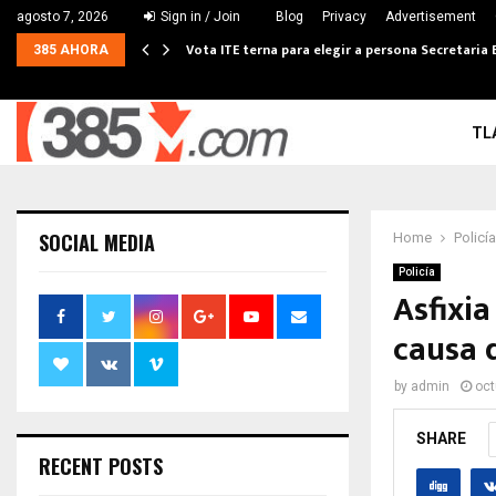
agosto 7, 2026
Sign in / Join
Blog
Privacy
Advertisement
Vota ITE terna para elegir a persona Secretaria 
385 AHORA
TL
SOCIAL MEDIA
Home
Policía
Policía
Asfixi
causa 
by
admin
oct
SHARE
RECENT POSTS