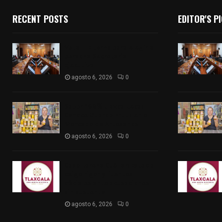
RECENT POSTS
EDITOR'S P
Vota ITE terna para elegir a
persona Secretaria
Ejecutiva
agosto 6, 2026
0
Sabor 100% tlaxcalteca:
Conoce Guarda Frutz en el
Mercado de Artesanos
agosto 6, 2026
0
Caso Lorena Cuéllar: Estado
exige rigor y fuentes
oficiales ante acusaciones
sin sustento
agosto 6, 2026
0