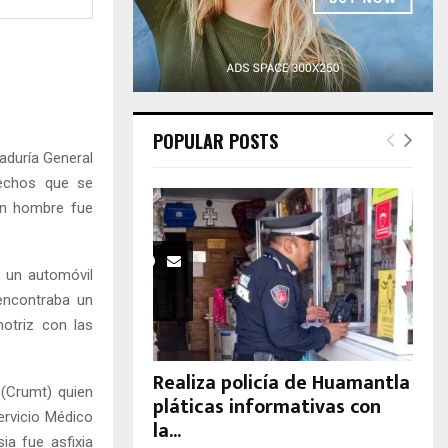
H
POPULAR POSTS
aduría General
hechos que se
un hombre fue
 un automóvil
 encontraba un
otriz con las
Realiza policía de Huamantla
 (Crumt) quien
pláticas informativas con
Servicio Médico
la...
ia fue asfixia