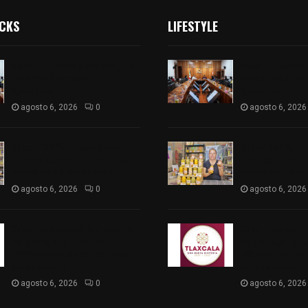
ICKS
LIFESTYLE
Vota ITE terna para elegir a
Vota ITE terna 
persona Secretaria
persona Secret
Ejecutiva
Ejecutiva
agosto 6, 2026
0
agosto 6, 2026
Sabor 100% tlaxcalteca:
Sabor 100% tla
Conoce Guarda Frutz en el
Conoce Guarda 
Mercado de Artesanos
Mercado de Ar
agosto 6, 2026
0
agosto 6, 2026
Caso Lorena Cuéllar: Estado
Caso Lorena Cu
exige rigor y fuentes
exige rigor y f
oficiales ante acusaciones
oficiales ante 
sin sustento
sin sustento
agosto 6, 2026
0
agosto 6, 2026