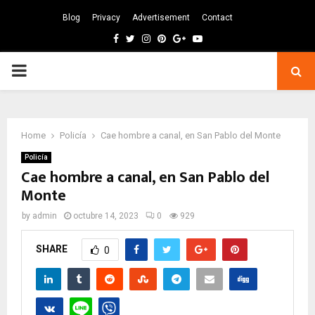
Blog
Privacy
Advertisement
Contact
Facebook
Twitter
Instagram
Pinterest
Google
Youtube
PRIMARY
MENU
Home
Policía
Cae hombre a canal, en San Pablo del Monte
Policía
Cae hombre a canal, en San Pablo del
Monte
by
admin
octubre 14, 2023
0
929
SHARE
0