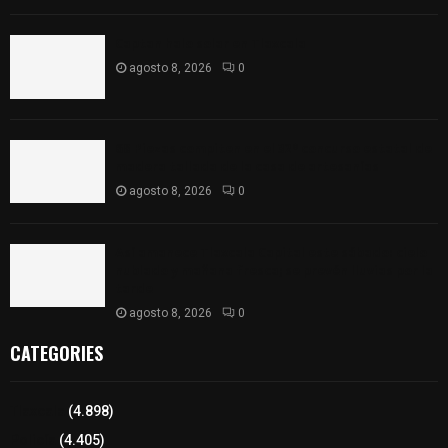
Captan halo solar en Tlaxcala
agosto 8, 2026
0
68 Piezas compiten en el 32° concurso estatal de
madera tallada de la casa de artesanías
agosto 8, 2026
0
Así amanece Tlaxcala Capital este sábado: cielo
nublado y mañana fresca; se prevén lluvias por la
tarde
agosto 8, 2026
0
CATEGORIES
Tlaxcala
(4.898)
Policía
(4.405)