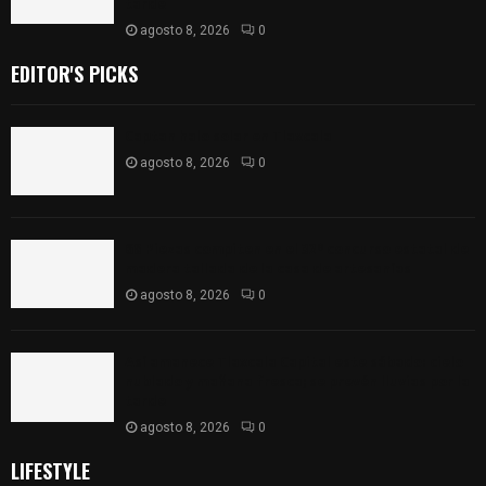
tarde
agosto 8, 2026
0
EDITOR'S PICKS
Captan halo solar en Tlaxcala
agosto 8, 2026
0
68 Piezas compiten en el 32° concurso estatal de
madera tallada de la casa de artesanías
agosto 8, 2026
0
Así amanece Tlaxcala Capital este sábado: cielo
nublado y mañana fresca; se prevén lluvias por la
tarde
agosto 8, 2026
0
LIFESTYLE