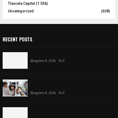
Tlaxcala Capital
(1.536)
Uncategorized
(638)
RECENT POSTS
Captan halo solar en Tlaxcala
agosto 8, 2026
0
68 Piezas compiten en el 32° concurso estatal de
madera tallada de la casa de artesanías
agosto 8, 2026
0
Así amanece Tlaxcala Capital este sábado: cielo
nublado y mañana fresca; se prevén lluvias por la