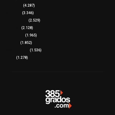
8 columnas
(4.287)
Región Sur
(3.346)
Región Oriente
(2.529)
Educación
(2.128)
Lo más leído
(1.965)
Congreso
(1.852)
Tlaxcala Capital
(1.536)
Política
(1.278)