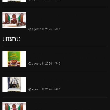
𝗔𝗣𝗥𝗢𝗕𝗔𝗗𝗔 | 𝗘𝗹 𝗖𝗼𝗻𝗴𝗿𝗲𝘀𝗼 𝗱𝗲 𝗧𝗹𝗮𝘅𝗰𝗮𝗹𝗮
𝗮𝘃𝗮𝗹𝗮 𝗹𝗮 𝗖𝘂𝗲𝗻𝘁𝗮 𝗣ú𝗯𝗹𝗶𝗰𝗮 𝟮𝟬𝟮𝟱 𝗱𝗲 𝗖𝗼𝗻𝘁𝗹𝗮 𝗱𝗲
𝗝𝘂𝗮𝗻 𝗖𝘂𝗮𝗺𝗮𝘁𝘇𝗶
agosto 8, 2026
0
LIFESTYLE
Sabores y tradiciones se suman a la feria
Internacional del Arte Efímero y de la Dalia 2026
agosto 8, 2026
0
Detienen en Apizaco a joven por presunta
portación ilegal de arma de fuego
agosto 8, 2026
0
𝗔𝗣𝗥𝗢𝗕𝗔𝗗𝗔 | 𝗘𝗹 𝗖𝗼𝗻𝗴𝗿𝗲𝘀𝗼 𝗱𝗲 𝗧𝗹𝗮𝘅𝗰𝗮𝗹𝗮
𝗮𝘃𝗮𝗹𝗮 𝗹𝗮 𝗖𝘂𝗲𝗻𝘁𝗮 𝗣ú𝗯𝗹𝗶𝗰𝗮 𝟮𝟬𝟮𝟱 𝗱𝗲 𝗖𝗼𝗻𝘁𝗹𝗮 𝗱𝗲