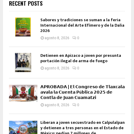
RECENT POSTS
Sabores y tradiciones se suman a la feria
Internacional del Arte Efímero y de la Dalia
2026
agosto 8, 2026
0
Detienen en Apizaco a joven por presunta
portación ilegal de arma de fuego
agosto 8, 2026
0
𝗔𝗣𝗥𝗢𝗕𝗔𝗗𝗔 | 𝗘𝗹 𝗖𝗼𝗻𝗴𝗿𝗲𝘀𝗼 𝗱𝗲 𝗧𝗹𝗮𝘅𝗰𝗮𝗹𝗮
𝗮𝘃𝗮𝗹𝗮 𝗹𝗮 𝗖𝘂𝗲𝗻𝘁𝗮 𝗣ú𝗯𝗹𝗶𝗰𝗮 𝟮𝟬𝟮𝟱 𝗱𝗲
𝗖𝗼𝗻𝘁𝗹𝗮 𝗱𝗲 𝗝𝘂𝗮𝗻 𝗖𝘂𝗮𝗺𝗮𝘁𝘇𝗶
agosto 8, 2026
0
Liberan a joven secuestrado en Calpulalpan
y detienen a tres personas en el Estado de
México; pedían 7 millones de...