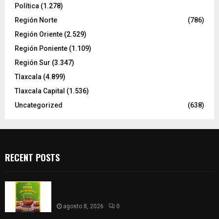
Política
(1.278)
Región Norte
(786)
Región Oriente
(2.529)
Región Poniente
(1.109)
Región Sur
(3.347)
Tlaxcala
(4.899)
Tlaxcala Capital
(1.536)
Uncategorized
(638)
RECENT POSTS
Sabores y tradiciones se suman a la feria
Internacional del Arte Efímero y de la Dalia 2026
agosto 8, 2026
0