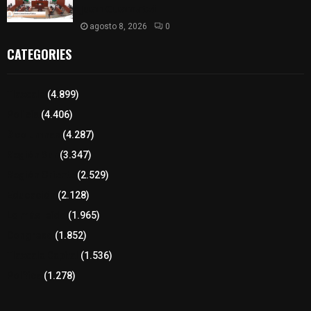
𝗝𝘂𝗮𝗻 𝗖𝘂𝗮𝗺𝗮𝘁𝘇𝗶
agosto 8, 2026
0
CATEGORIES
Tlaxcala
(4.899)
Policía
(4.406)
8 columnas
(4.287)
Región Sur
(3.347)
Región Oriente
(2.529)
Educación
(2.128)
Lo más leído
(1.965)
Congreso
(1.852)
Tlaxcala Capital
(1.536)
Política
(1.278)