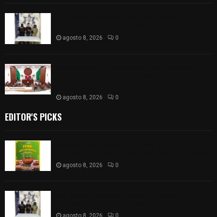
Detienen en Apizaco a joven por presunta
portación ilegal de arma de fuego
agosto 8, 2026
0
𝗔𝗣𝗥𝗢𝗕𝗔𝗗𝗔 | 𝗘𝗹 𝗖𝗼𝗻𝗴𝗿𝗲𝘀𝗼 𝗱𝗲 𝗧𝗹𝗮𝘅𝗰𝗮𝗹𝗮
𝗮𝘃𝗮𝗹𝗮 𝗹𝗮 𝗖𝘂𝗲𝗻𝘁𝗮 𝗣ú𝗯𝗹𝗶𝗰𝗮 𝟮𝟬𝟮𝟱 𝗱𝗲 𝗖𝗼𝗻𝘁𝗹𝗮 𝗱𝗲
𝗝𝘂𝗮𝗻 𝗖𝘂𝗮𝗺𝗮𝘁𝘇𝗶
agosto 8, 2026
0
EDITOR'S PICKS
Sabores y tradiciones se suman a la feria
Internacional del Arte Efímero y de la Dalia 2026
agosto 8, 2026
0
Detienen en Apizaco a joven por presunta
portación ilegal de arma de fuego
agosto 8, 2026
0