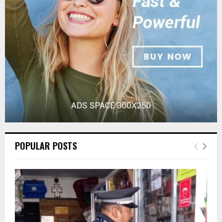
:
C
H
POPULAR POSTS