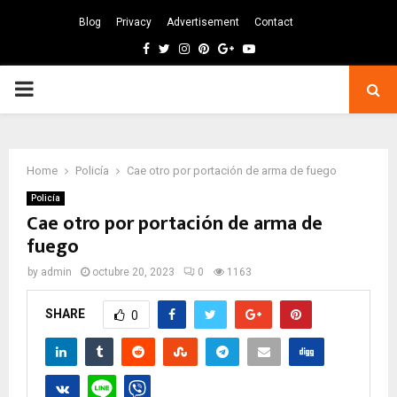
Blog
Privacy
Advertisement
Contact
Facebook
Twitter
Instagram
Pinterest
Google
Youtube
PRIMARY
MENU
Home
Policía
Cae otro por portación de arma de fuego
Policía
Cae otro por portación de arma de
fuego
by
admin
octubre 20, 2023
0
1163
SHARE
0