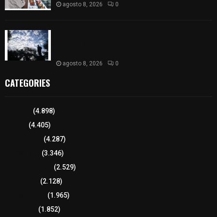
agosto 8, 2026
0
Así amanece Tlaxcala Capital este sábado: cielo
nublado y mañana fresca; se prevén lluvias por la
tarde
agosto 8, 2026
0
CATEGORIES
Tlaxcala
(4.898)
Policía
(4.405)
8 columnas
(4.287)
Región Sur
(3.346)
Región Oriente
(2.529)
Educación
(2.128)
Lo más leído
(1.965)
Congreso
(1.852)