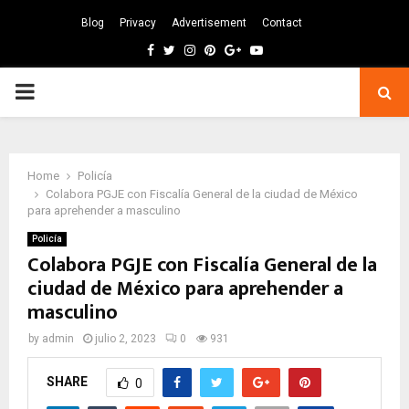
Blog
Privacy
Advertisement
Contact
Facebook
Twitter
Instagram
Pinterest
Google
Youtube
PRIMARY
MENU
Home
Policía
Colabora PGJE con Fiscalía General de la ciudad de México
para aprehender a masculino
Policía
Colabora PGJE con Fiscalía General de la
ciudad de México para aprehender a
masculino
by
admin
julio 2, 2023
0
931
SHARE
0