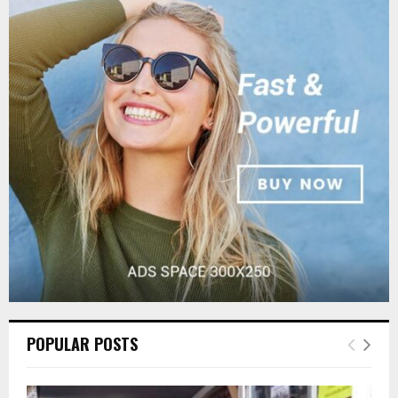
E
h
f
A
o
r
R
:
C
H
POPULAR POSTS