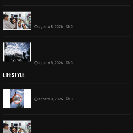
68 Piezas compiten en el 32° concurso estatal de
madera tallada de la casa de artesanías
agosto 8, 2026
0
Así amanece Tlaxcala Capital este sábado: cielo
nublado y mañana fresca; se prevén lluvias por la
tarde
agosto 8, 2026
0
LIFESTYLE
Captan halo solar en Tlaxcala
agosto 8, 2026
0
68 Piezas compiten en el 32° concurso estatal de
madera tallada de la casa de artesanías