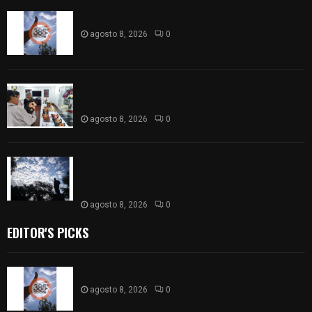
Captan halo solar en Tlaxcala
agosto 8, 2026
0
68 Piezas compiten en el 32° concurso estatal de
madera tallada de la casa de artesanías
agosto 8, 2026
0
Así amanece Tlaxcala Capital este sábado: cielo
nublado y mañana fresca; se prevén lluvias por la
tarde
agosto 8, 2026
0
EDITOR'S PICKS
Captan halo solar en Tlaxcala
agosto 8, 2026
0