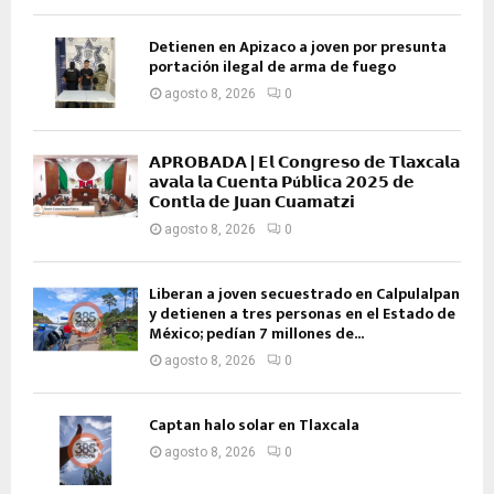
Detienen en Apizaco a joven por presunta
portación ilegal de arma de fuego
agosto 8, 2026
0
𝗔𝗣𝗥𝗢𝗕𝗔𝗗𝗔 | 𝗘𝗹 𝗖𝗼𝗻𝗴𝗿𝗲𝘀𝗼 𝗱𝗲 𝗧𝗹𝗮𝘅𝗰𝗮𝗹𝗮
𝗮𝘃𝗮𝗹𝗮 𝗹𝗮 𝗖𝘂𝗲𝗻𝘁𝗮 𝗣ú𝗯𝗹𝗶𝗰𝗮 𝟮𝟬𝟮𝟱 𝗱𝗲
𝗖𝗼𝗻𝘁𝗹𝗮 𝗱𝗲 𝗝𝘂𝗮𝗻 𝗖𝘂𝗮𝗺𝗮𝘁𝘇𝗶
agosto 8, 2026
0
Liberan a joven secuestrado en Calpulalpan
y detienen a tres personas en el Estado de
México; pedían 7 millones de...
agosto 8, 2026
0
Captan halo solar en Tlaxcala
agosto 8, 2026
0