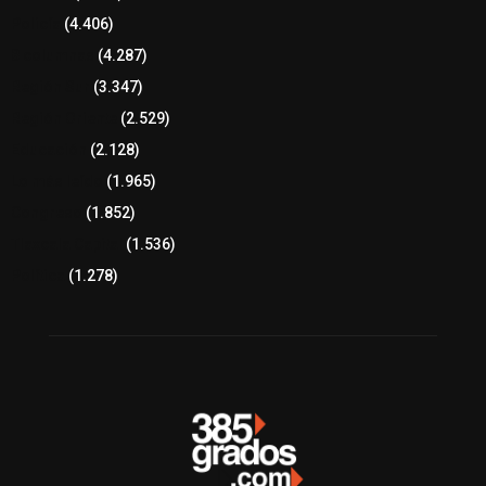
Policía
(4.406)
8 columnas
(4.287)
Región Sur
(3.347)
Región Oriente
(2.529)
Educación
(2.128)
Lo más leído
(1.965)
Congreso
(1.852)
Tlaxcala Capital
(1.536)
Política
(1.278)