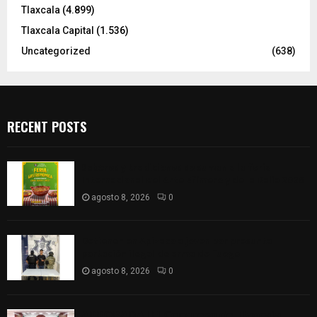
Tlaxcala
(4.899)
Tlaxcala Capital
(1.536)
Uncategorized
(638)
RECENT POSTS
Sabores y tradiciones se suman a la feria
Internacional del Arte Efímero y de la Dalia 2026
agosto 8, 2026
0
Detienen en Apizaco a joven por presunta
portación ilegal de arma de fuego
agosto 8, 2026
0
𝗔𝗣𝗥𝗢𝗕𝗔𝗗𝗔 | 𝗘𝗹 𝗖𝗼𝗻𝗴𝗿𝗲𝘀𝗼 𝗱𝗲 𝗧𝗹𝗮𝘅𝗰𝗮𝗹𝗮