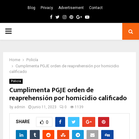
Blog
Privacy
Advertisement
Contact
Facebook
Twitter
Instagram
Pinterest
Google
Youtube
PRIMARY
MENU
Home
Policía
Cumplimenta PGJE orden de reaprehensión por homicidio
calificado
Policía
Cumplimenta PGJE orden de
reaprehensión por homicidio calificado
by
admin
junio 11, 2023
0
1139
SHARE
0