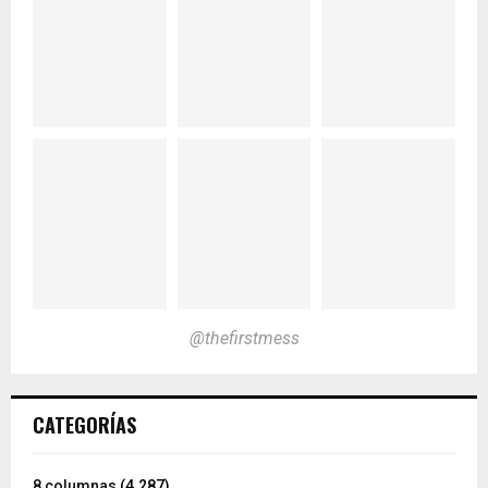
@thefirstmess
CATEGORÍAS
8 columnas
(4.287)