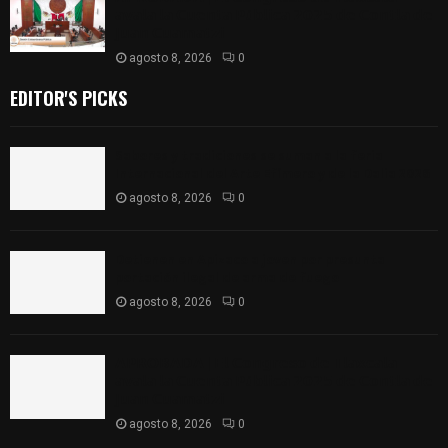
𝗮𝘃𝗮𝗹𝗮 𝗹𝗮 𝗖𝘂𝗲𝗻𝘁𝗮 𝗣ú𝗯𝗹𝗶𝗰𝗮 𝟮𝟬𝟮𝟱 𝗱𝗲 𝗖𝗼𝗻𝘁𝗹𝗮 𝗱𝗲
𝗝𝘂𝗮𝗻 𝗖𝘂𝗮𝗺𝗮𝘁𝘇𝗶
agosto 8, 2026
0
EDITOR'S PICKS
Sabores y tradiciones se suman a la feria
Internacional del Arte Efímero y de la Dalia 2026
agosto 8, 2026
0
Detienen en Apizaco a joven por presunta
portación ilegal de arma de fuego
agosto 8, 2026
0
𝗔𝗣𝗥𝗢𝗕𝗔𝗗𝗔 | 𝗘𝗹 𝗖𝗼𝗻𝗴𝗿𝗲𝘀𝗼 𝗱𝗲 𝗧𝗹𝗮𝘅𝗰𝗮𝗹𝗮
𝗮𝘃𝗮𝗹𝗮 𝗹𝗮 𝗖𝘂𝗲𝗻𝘁𝗮 𝗣ú𝗯𝗹𝗶𝗰𝗮 𝟮𝟬𝟮𝟱 𝗱𝗲 𝗖𝗼𝗻𝘁𝗹𝗮 𝗱𝗲
𝗝𝘂𝗮𝗻 𝗖𝘂𝗮𝗺𝗮𝘁𝘇𝗶
agosto 8, 2026
0