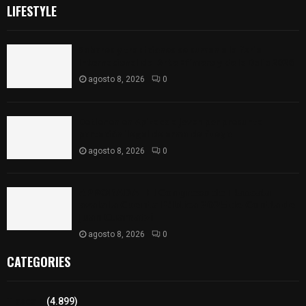
LIFESTYLE
Sabores y tradiciones se suman a la feria
Internacional del Arte Efímero y de la Dalia 2026
agosto 8, 2026
0
Detienen en Apizaco a joven por presunta
portación ilegal de arma de fuego
agosto 8, 2026
0
𝗔𝗣𝗥𝗢𝗕𝗔𝗗𝗔 | 𝗘𝗹 𝗖𝗼𝗻𝗴𝗿𝗲𝘀𝗼 𝗱𝗲 𝗧𝗹𝗮𝘅𝗰𝗮𝗹𝗮
𝗮𝘃𝗮𝗹𝗮 𝗹𝗮 𝗖𝘂𝗲𝗻𝘁𝗮 𝗣ú𝗯𝗹𝗶𝗰𝗮 𝟮𝟬𝟮𝟱 𝗱𝗲 𝗖𝗼𝗻𝘁𝗹𝗮 𝗱𝗲
𝗝𝘂𝗮𝗻 𝗖𝘂𝗮𝗺𝗮𝘁𝘇𝗶
agosto 8, 2026
0
CATEGORIES
Tlaxcala
(4.899)