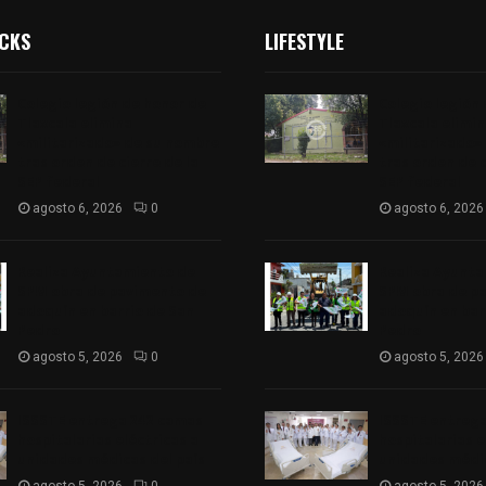
ICKS
LIFESTYLE
Colegio legión de honor de
Colegio legión
Tlaxcala elimina
Tlaxcala elimi
«militarizado» de su nombre
«militarizado»
tras orden de cierre de la
tras orden de c
SEP federal
SEP federal
agosto 6, 2026
0
agosto 6, 2026
Realiza Ayuntamiento de
Realiza Ayunt
SPM obra de pavimento de
SPM obra de p
adoquín en barrio de San
adoquín en bar
Pedro
Pedro
agosto 5, 2026
0
agosto 5, 2026
ISSSTE entrega 242 camas
ISSSTE entreg
hospitalarias eléctricas a
hospitalarias e
unidades médicas del país
unidades médic
agosto 5, 2026
0
agosto 5, 2026