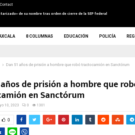
Contact
itarizado» de su nombre tras orden de cierre de la SEP federal
AXCALA
8 COLUMNAS
EDUCACIÓN
POLICÍA
REG
Dan 51 años de prisión a hombre que robó tractocamión en Sanctórum
 años de prisión a hombre que rob
camión en Sanctórum
o 10, 2023
0
1301
0