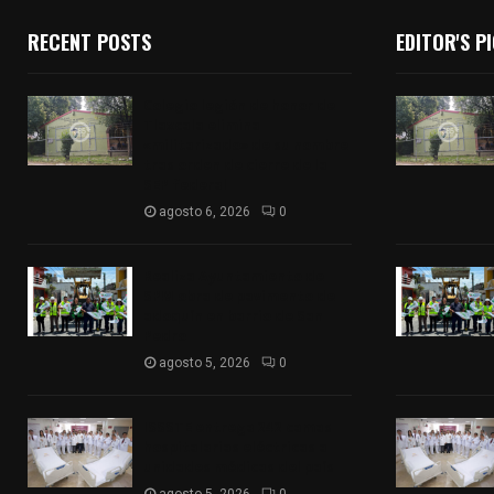
RECENT POSTS
EDITOR'S P
Colegio legión de honor de
Tlaxcala elimina
«militarizado» de su nombre
tras orden de cierre de la
SEP federal
agosto 6, 2026
0
Realiza Ayuntamiento de
SPM obra de pavimento de
adoquín en barrio de San
Pedro
agosto 5, 2026
0
ISSSTE entrega 242 camas
hospitalarias eléctricas a
unidades médicas del país
agosto 5, 2026
0