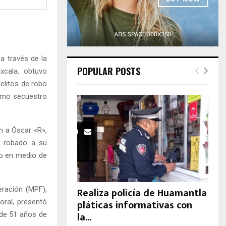
H
a través de la
POPULAR POSTS
xcala, obtuvo
elitos de robo
como secuestro
n a Óscar «R»,
a robado a su
lo en medio de
eración (MPF),
Realiza policía de Huamantla
pláticas informativas con
 oral, presentó
la...
 de 51 años de