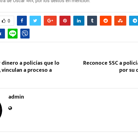
tra de Óscar «R», por los delitos en mención.
0
 dinero a policías que lo
Reconoce SSC a policí
 vinculan a proceso a
por su
admin