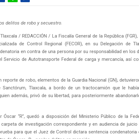
os delitos de robo y secuestro
.
Tlaxcala / REDACCIÓN / La Fiscalía General de la República (FGR), 
ecializada de Control Regional (FECOR), en su Delegación de Tla
denatoria en contra de una persona por su responsabilidad en los d
el Servicio de Autotransporte Federal de carga y mercancía, así 
n reporte de robo, elementos de la Guardia Nacional (GN), detuviero
de Sanctórum, Tlaxcala, a bordo de un tractocamión que le habí
quien además, privó de su libertad, para posteriormente abandonar
or Óscar “R”, quedó a disposición del Ministerio Público de la Fed
a carpeta de investigación correspondiente y en audiencia de juicio
prueba para que el Juez de Control dictara sentencia condenatoria