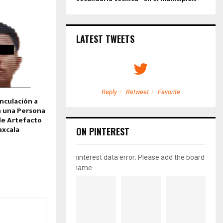
LATEST TWEETS
etweet
Favorite
Reply
Retweet
Favorite
nculación a
a una Persona
de Artefacto
axcala
ON PINTEREST
pinterest data error: Please add the board
name