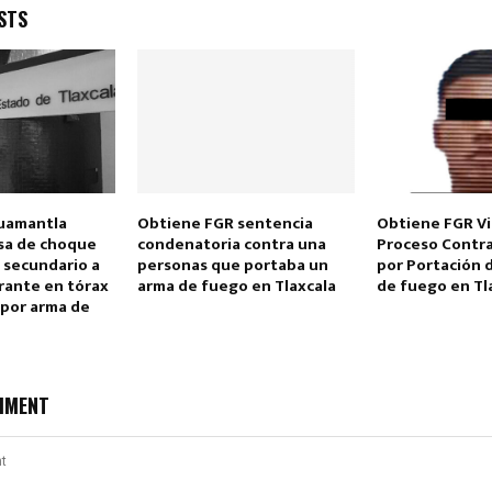
STS
Reply
Retweet
Favorite
Reply
R
uamantla
Obtiene FGR sentencia
Obtiene FGR Vi
usa de choque
condenatoria contra una
Proceso Contr
 secundario a
personas que portaba un
por Portación 
rante en tórax
arma de fuego en Tlaxcala
de fuego en Tl
 por arma de
MMENT