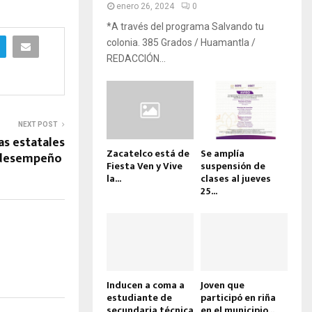
enero 26, 2024
0
*A través del programa Salvando tu
colonia. 385 Grados / Huamantla /
REDACCIÓN...
NEXT POST
as estatales
Zacatelco está de
Se amplía
 desempeño
Fiesta Ven y Vive
suspensión de
la...
clases al jueves
25...
Inducen a coma a
Joven que
estudiante de
participó en riña
secundaria técnica
en el municipio...