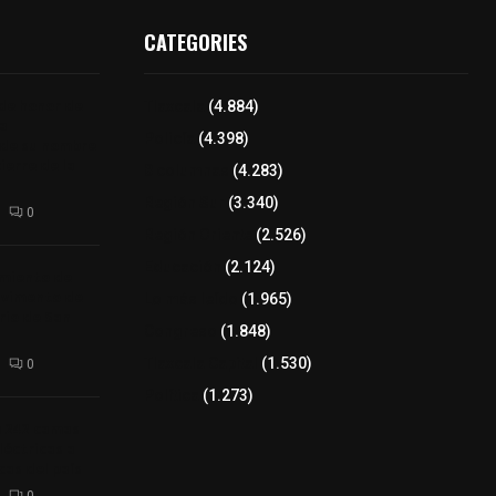
CATEGORIES
 de honor de
Tlaxcala
(4.884)
na
Policía
(4.398)
 de su nombre
ierre de la
8 columnas
(4.283)
Región Sur
(3.340)
0
Región Oriente
(2.526)
Educación
(2.124)
amiento de
avimento de
Lo más leído
(1.965)
rio de San
Congreso
(1.848)
Tlaxcala Capital
(1.530)
0
Política
(1.273)
a 242 camas
léctricas a
as del país
0