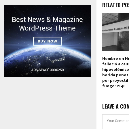
RELATED PO
Hombre en H
falleció a ca
hipovolémico
herida penet
por proyectil
fuego: PGJE
LEAVE A CO