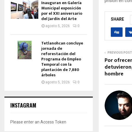
prisión en con
Inauguran en Galería
Municipal exposición
por el XXI aniversario
del Jardín del Arte
SHARE
agosto 5, 2026
0
Tetlanohcan concluye
jornada de
reforestación del
PREVIOUS POST
Programa de Empleo
Por ofrecer
Temporal con la
detuvieron,
plantación de 7,880
hombre
árboles
agosto 5, 2026
0
INSTAGRAM
Please enter an Access Token