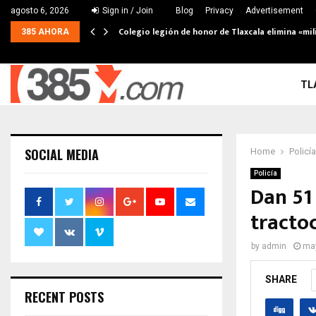
agosto 6, 2026
Sign in / Join
Blog
Privacy
Advertisement
Colegio legión de honor de Tlaxcala elimina «mil
385 AHORA
TL
SOCIAL MEDIA
Home
Policía
Policía
Dan 51
tracto
by
admin
may
SHARE
RECENT POSTS