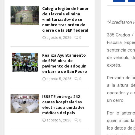
Colegio legión de honor
de Tlaxcala elimina
«militarizado» de su
*Acreditaron l
nombre tras orden de
cierre de la SEP federal
385 Grados / 
agosto 6, 2026
0
Fiscalía Esp
sentencia con
Realiza Ayuntamiento
de vehículo d
de SPM obra de
exprés.
pavimento de adoquín
en barrio de San Pedro
Derivado de u
agosto 5, 2026
0
a la altura 
operador y a 
ISSSTE entrega 242
un cerro.
camas hospitalarias
eléctricas a unidades
médicas del país
Por lo anteri
quien inició l
agosto 5, 2026
0
los datos de 