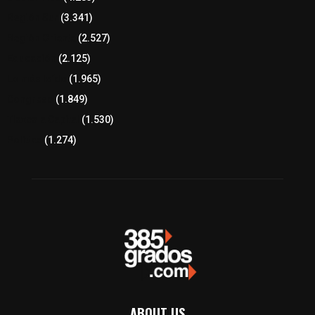
Región Sur
(3.341)
Región Oriente
(2.527)
Educación
(2.125)
Lo más leído
(1.965)
Congreso
(1.849)
Tlaxcala Capital
(1.530)
Política
(1.274)
ABOUT US