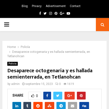
Blog
Privacy
Advertisement
Contact
Facebook
Twitter
Instagram
Pinterest
Google
Youtube
PRIMARY
MENU
Home
Policía
Desaparece octogenaria y es hallada semienterrada, en
Tetlanohcan
Policía
Desaparece octogenaria y es hallada
semienterrada, en Tetlanohcan
by
admin
septiembre 15, 2023
0
1619
SHARE
0