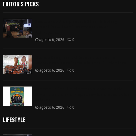
EDITOR'S PICKS
Sembrando Vida plantará 65 mil árboles y
lanzará 50 mil semillas con drones en
Atltzayanca
agosto 6, 2026
0
Declara Congreso del Estado aprobado el
Decreto 285 de reforma a la Constitución local
agosto 6, 2026
0
Huamantla facilita el acceso al concierto de
Grupo Liberación con ajuste en los costos de los
boletos
agosto 6, 2026
0
LIFESTYLE