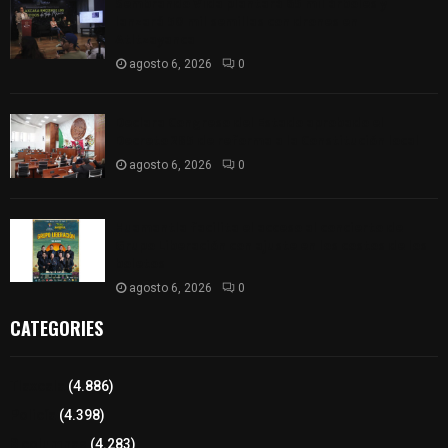
Sembrando Vida plantará 65 mil árboles y
lanzará 50 mil semillas con drones en
Atltzayanca
agosto 6, 2026
0
Declara Congreso del Estado aprobado el
Decreto 285 de reforma a la Constitución local
agosto 6, 2026
0
Huamantla facilita el acceso al concierto de
Grupo Liberación con ajuste en los costos de los
boletos
agosto 6, 2026
0
CATEGORIES
Tlaxcala
(4.886)
Policía
(4.398)
8 columnas
(4.283)