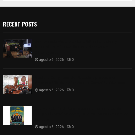
RECENT POSTS
Sembrando Vida plantará 65 mil árboles y
lanzará 50 mil semillas con drones en
Atltzayanca
agosto 6, 2026
0
Declara Congreso del Estado aprobado el
Decreto 285 de reforma a la Constitución local
agosto 6, 2026
0
Huamantla facilita el acceso al concierto de
Grupo Liberación con ajuste en los costos de los
boletos
agosto 6, 2026
0