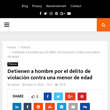
Blog
Privacy
Advertisement
Contact
Facebook
Twitter
Instagram
Pinterest
Google
Youtube
PRIMARY
MENU
Home
Policía
Detienen a hombre por el delito de violación contra una menor
de edad
Policía
Detienen a hombre por el delito de
violación contra una menor de edad
by
admin
mayo 5, 2023
0
1318
SHARE
0