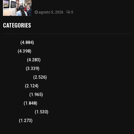
XXI aniversario del Jardín del Arte
agosto 5, 2026
0
CATEGORIES
Tlaxcala
(4.884)
Policía
(4.398)
8 columnas
(4.283)
Región Sur
(3.339)
Región Oriente
(2.526)
Educación
(2.124)
Lo más leído
(1.965)
Congreso
(1.848)
Tlaxcala Capital
(1.530)
Política
(1.273)