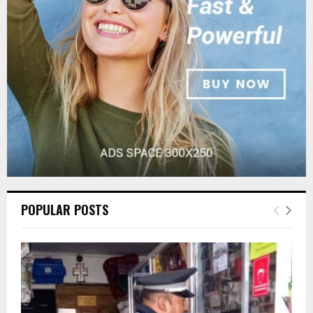
:
C
H
POPULAR POSTS