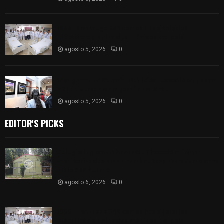
ISSSTE entrega 242 camas hospitalarias
eléctricas a unidades médicas del país
agosto 5, 2026
0
Inauguran en Galería Municipal exposición por el
XXI aniversario del Jardín del Arte
agosto 5, 2026
0
EDITOR'S PICKS
Colegio legión de honor de Tlaxcala elimina
«militarizado» de su nombre tras orden de cierre
de la SEP federal
agosto 6, 2026
0
ISSSTE entrega 242 camas hospitalarias
eléctricas a unidades médicas del país