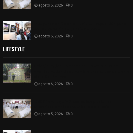
agosto 5, 2026
0
Inauguran en Galería Municipal exposición por el
XXI aniversario del Jardín del Arte
agosto 5, 2026
0
LIFESTYLE
Colegio legión de honor de Tlaxcala elimina
«militarizado» de su nombre tras orden de cierre
de la SEP federal
agosto 6, 2026
0
ISSSTE entrega 242 camas hospitalarias
eléctricas a unidades médicas del país
agosto 5, 2026
0
Inauguran en Galería Municipal exposición por el