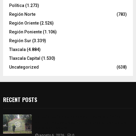
Política
(1.273)
Región Norte
(783)
Región Oriente
(2.526)
Región Poniente
(1.106)
Región Sur
(3.339)
Tlaxcala
(4.884)
Tlaxcala Capital
(1.530)
Uncategorized
(638)
RECENT POSTS
Colegio legión de honor de Tlaxcala elimina
«militarizado» de su nombre tras orden de cierre
de la SEP federal
agosto 6, 2026
0