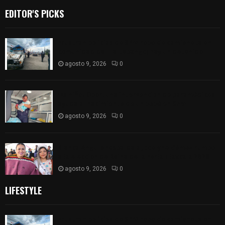
EDITOR'S PICKS
Frustran policías de SPM robo de camioneta en
comunidad de Tlaltepango; hay un detenido
agosto 9, 2026
0
¡Es niño! Oportuna intervención de paramédicos
ayuda al nacimiento de un bebé en SPM
agosto 9, 2026
0
Blanca Angulo respalda a Jocelyne Gómez rumbo
a la elección de Reina de la Feria Tlaxcala 2026
agosto 9, 2026
0
LIFESTYLE
Frustran policías de SPM robo de camioneta en