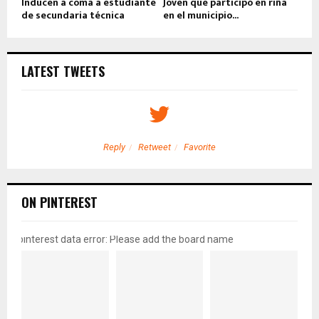
Inducen a coma a estudiante
Joven que participó en riña
de secundaria técnica
en el municipio...
LATEST TWEETS
Reply
Retweet
Favorite
ON PINTEREST
pinterest data error: Please add the board name