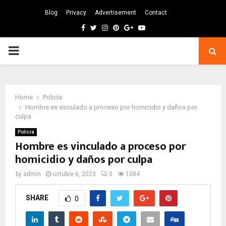
Blog
Privacy
Advertisement
Contact
Facebook
Twitter
Instagram
Pinterest
Google
Youtube
PRIMARY
MENU
Home
Policía
Hombre es vinculado a proceso por homicidio y daños por
culpa
Policía
Hombre es vinculado a proceso por
homicidio y daños por culpa
by
admin
octubre 6, 2023
0
1084
SHARE
0