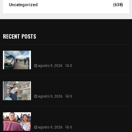
Uncategorized
(638)
RECENT POSTS
Frustran policías de SPM robo de camioneta en
comunidad de Tlaltepango; hay un detenido
agosto 9, 2026
0
¡Es niño! Oportuna intervención de paramédicos
ayuda al nacimiento de un bebé en SPM
agosto 9, 2026
0
Blanca Angulo respalda a Jocelyne Gómez rumbo
a la elección de Reina de la Feria Tlaxcala 2026
agosto 9, 2026
0