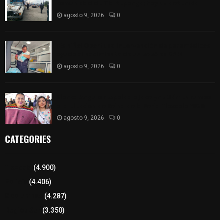
comunidad de Tlaltepango; hay un detenido
agosto 9, 2026
0
¡Es niño! Oportuna intervención de paramédicos
ayuda al nacimiento de un bebé en SPM
agosto 9, 2026
0
Blanca Angulo respalda a Jocelyne Gómez rumbo
a la elección de Reina de la Feria Tlaxcala 2026
agosto 9, 2026
0
CATEGORIES
Tlaxcala
(4.900)
Policía
(4.406)
8 columnas
(4.287)
Región Sur
(3.350)