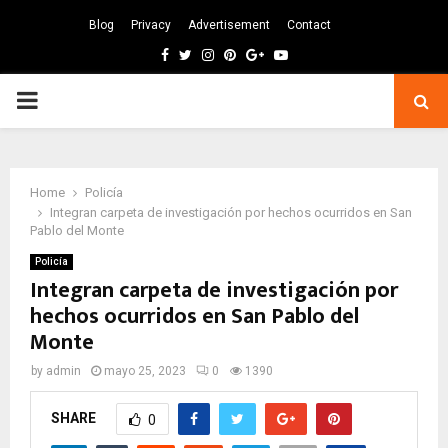
Blog
Privacy
Advertisement
Contact
Facebook
Twitter
Instagram
Pinterest
Google
Youtube
PRIMARY
MENU
Home
Policía
Integran carpeta de investigación por hechos ocurridos en San
Pablo del Monte
Policía
Integran carpeta de investigación por
hechos ocurridos en San Pablo del
Monte
by
admin
mayo 25, 2023
0
1390
SHARE
0