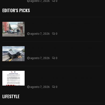
agosto 7, 2026
0
EDITOR'S PICKS
Muere hombre al interior de salón de eventos en
Apizaco
agosto 7, 2026
0
Se accidenta camioneta sobre la carretera
México-Veracruz, a la altura de Hueyotlipan
agosto 7, 2026
0
Retiran de sus funciones a policía de
Chiautempan tras ser exhibido en redes por
presunto soborno
agosto 7, 2026
0
LIFESTYLE