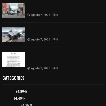
Muere hombre al interior de salón de eventos en
Apizaco
agosto 7, 2026
0
Se accidenta camioneta sobre la carretera
México-Veracruz, a la altura de Hueyotlipan
agosto 7, 2026
0
Retiran de sus funciones a policía de
Chiautempan tras ser exhibido en redes por
presunto soborno
agosto 7, 2026
0
CATEGORIES
Tlaxcala
(4.894)
Policía
(4.404)
8 columnas
(4.287)