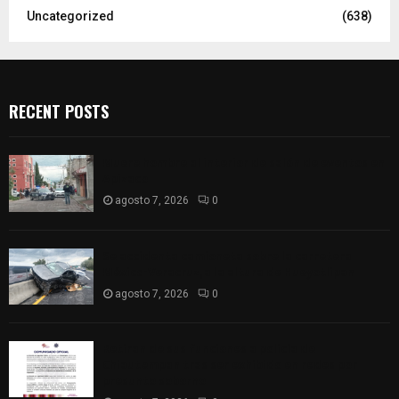
Uncategorized
(638)
RECENT POSTS
Muere hombre al interior de salón de eventos en
Apizaco
agosto 7, 2026
0
Se accidenta camioneta sobre la carretera
México-Veracruz, a la altura de Hueyotlipan
agosto 7, 2026
0
Retiran de sus funciones a policía de
Chiautempan tras ser exhibido en redes por
presunto soborno