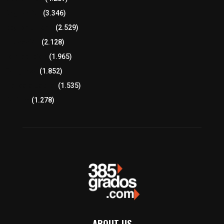
Región Sur
(3.346)
Región Oriente
(2.529)
Educación
(2.128)
Lo más leído
(1.965)
Congreso
(1.852)
Tlaxcala Capital
(1.535)
Política
(1.278)
ABOUT US