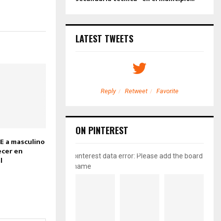
LATEST TWEETS
etweet
Favorite
Reply
Retweet
Favorite
ON PINTEREST
E a masculino
ecer en
pinterest data error: Please add the board
l
name