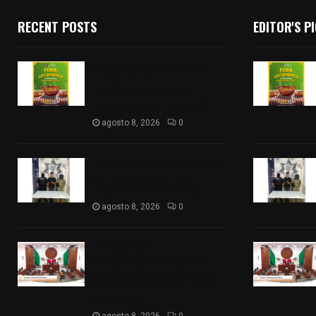
RECENT POSTS
EDITOR'S P
Sabores y tradiciones se
suman a la feria
Internacional del Arte
Efímero y de la Dalia 2026
agosto 8, 2026
0
Detienen en Apizaco a joven
por presunta portación
ilegal de arma de fuego
agosto 8, 2026
0
𝗔𝗣𝗥𝗢𝗕𝗔𝗗𝗔 | 𝗘𝗹
𝗖𝗼𝗻𝗴𝗿𝗲𝘀𝗼 𝗱𝗲 𝗧𝗹𝗮𝘅𝗰𝗮𝗹𝗮
𝗮𝘃𝗮𝗹𝗮 𝗹𝗮 𝗖𝘂𝗲𝗻𝘁𝗮 𝗣ú𝗯𝗹𝗶𝗰𝗮
𝟮𝟬𝟮𝟱 𝗱𝗲 𝗖𝗼𝗻𝘁𝗹𝗮 𝗱𝗲 𝗝𝘂𝗮𝗻
𝗖𝘂𝗮𝗺𝗮𝘁𝘇𝗶
agosto 8, 2026
0