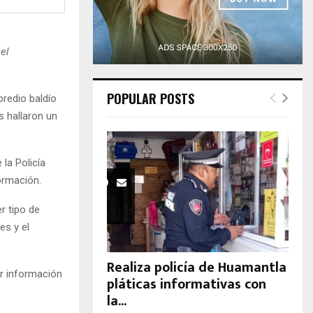
H
el
POPULAR POSTS
redio baldío
s hallaron un
la Policía
ormación.
r tipo de
es y el
Realiza policía de Huamantla
r información
pláticas informativas con
la...