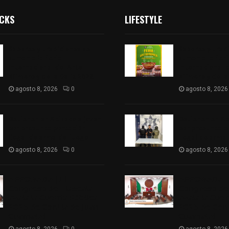
ICKS
LIFESTYLE
Sabores y tradiciones se
Sabores y trad
suman a la feria
suman a la feri
Internacional del Arte
Internacional d
Efímero y de la Dalia 2026
Efímero y de la
agosto 8, 2026
0
agosto 8, 2026
Detienen en Apizaco a joven
Detienen en Ap
por presunta portación
por presunta p
ilegal de arma de fuego
ilegal de arma
agosto 8, 2026
0
agosto 8, 2026
𝗔𝗣𝗥𝗢𝗕𝗔𝗗𝗔 | 𝗘𝗹
𝗔𝗣𝗥𝗢𝗕𝗔𝗗𝗔 | 
𝗖𝗼𝗻𝗴𝗿𝗲𝘀𝗼 𝗱𝗲 𝗧𝗹𝗮𝘅𝗰𝗮𝗹𝗮
𝗖𝗼𝗻𝗴𝗿𝗲𝘀𝗼 𝗱𝗲 
𝗮𝘃𝗮𝗹𝗮 𝗹𝗮 𝗖𝘂𝗲𝗻𝘁𝗮 𝗣ú𝗯𝗹𝗶𝗰𝗮
𝗮𝘃𝗮𝗹𝗮 𝗹𝗮 𝗖𝘂𝗲
𝟮𝟬𝟮𝟱 𝗱𝗲 𝗖𝗼𝗻𝘁𝗹𝗮 𝗱𝗲 𝗝𝘂𝗮𝗻
𝟮𝟬𝟮𝟱 𝗱𝗲 𝗖𝗼𝗻𝘁
𝗖𝘂𝗮𝗺𝗮𝘁𝘇𝗶
𝗖𝘂𝗮𝗺𝗮𝘁𝘇𝗶
agosto 8, 2026
0
agosto 8, 2026