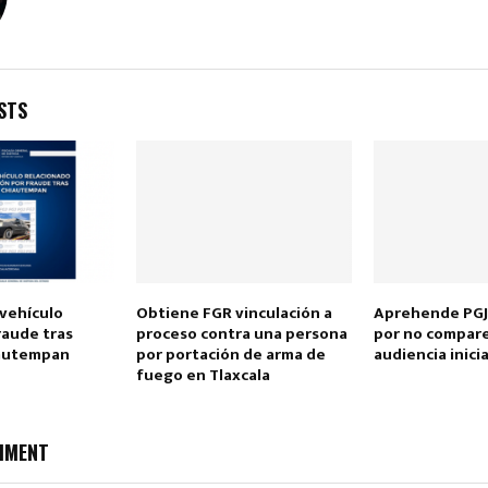
STS
Reply
Retweet
Favorite
Reply
R
 vehículo
Obtiene FGR vinculación a
Aprehende PGJ
raude tras
proceso contra una persona
por no compar
iautempan
por portación de arma de
audiencia inicia
fuego en Tlaxcala
MMENT