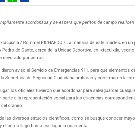
ampliamente acordonada y se espera que peritos de campo realicen 
o
.
Ixtacuixtla / Rommel PICHARDO / La mañana de este martes, en un p
ay Pedro de Gante, cerca de la Unidad Deportiva, en Ixtacuixtla, vecino
a devorado por perros.
r dieron aviso al Servicio de Emergencias 911, para que elementos de 
 la Secretaría de Seguridad Ciudadana arribaran y confirmaron la inf
lugar, los oficiales tuvieron que acordonar para salvaguardar cualquie
on parte a la representación social para las diligencias correspondient
 del cráneo.
 de las diversos estudios científicos, como se busque conocer mayo
 y el cómo llegó hasta ese lugar la osamenta.