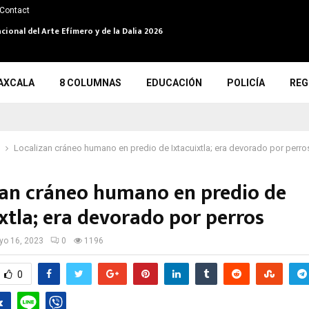
Contact
cional del Arte Efímero y de la Dalia 2026
AXCALA
8 COLUMNAS
EDUCACIÓN
POLICÍA
REG
Localizan cráneo humano en predio de Ixtacuixtla; era devorado por perr
zan cráneo humano en predio de
ixtla; era devorado por perros
o 16, 2023
0
1196
0