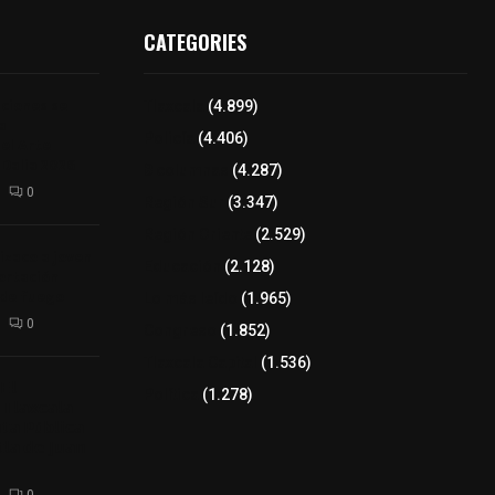
CATEGORIES
iciones se
Tlaxcala
(4.899)
a
Policía
(4.406)
el Arte
 Dalia 2026
8 columnas
(4.287)
0
Región Sur
(3.347)
Región Oriente
(2.529)
izaco a joven
Educación
(2.128)
ortación
 de fuego
Lo más leído
(1.965)
0
Congreso
(1.852)
Tlaxcala Capital
(1.536)
𝗘𝗹
Política
(1.278)
𝗧𝗹𝗮𝘅𝗰𝗮𝗹𝗮
𝘁𝗮 𝗣ú𝗯𝗹𝗶𝗰𝗮
𝗹𝗮 𝗱𝗲 𝗝𝘂𝗮𝗻
0