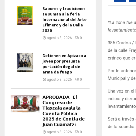
Sabores y tradiciones
se suman a la feria
Internacional del Arte
*La zona fue 
Efímero y de la Dalia
2026
levantamient
agosto 8, 2026
0
385 Grados / 
de la calle Fr
Detienen en Apizaco a
cráneo que er
joven por presunta
portación ilegal de
Por lo anterio
arma de fuego
Municipal y de
agosto 8, 2026
0
Una vez en el 
𝗔𝗣𝗥𝗢𝗕𝗔𝗗𝗔 | 𝗘𝗹
indicio y dier
𝗖𝗼𝗻𝗴𝗿𝗲𝘀𝗼 𝗱𝗲
levantamiento
𝗧𝗹𝗮𝘅𝗰𝗮𝗹𝗮 𝗮𝘃𝗮𝗹𝗮 𝗹𝗮
𝗖𝘂𝗲𝗻𝘁𝗮 𝗣ú𝗯𝗹𝗶𝗰𝗮
𝟮𝟬𝟮𝟱 𝗱𝗲 𝗖𝗼𝗻𝘁𝗹𝗮 𝗱𝗲
Será a través
𝗝𝘂𝗮𝗻 𝗖𝘂𝗮𝗺𝗮𝘁𝘇𝗶
de lo sucedio
agosto 8, 2026
0