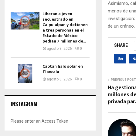
Asimismo, cab
menos de una 
Liberan a joven
investigación;
secuestrado en
Calpulalpan y detienen
de un cráneo.
a tres personas en el
Estado de México;
pedían 7 millones de...
SHARE
agosto 8, 2026
0
Captan halo solar en
Tlaxcala
agosto 8, 2026
0
PREVIOUS POST
Ha gestion
millones de
privada par
INSTAGRAM
Please enter an Access Token