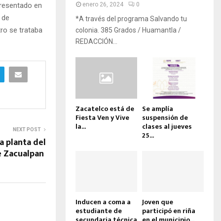
presentado en
enero 26, 2024
0
 de
*A través del programa Salvando tu
tro se trataba
colonia. 385 Grados / Huamantla /
REDACCIÓN...
Zacatelco está de
Se amplía
Fiesta Ven y Vive
suspensión de
la...
clases al jueves
NEXT POST
25...
a planta del
e Zacualpan
Inducen a coma a
Joven que
estudiante de
participó en riña
secundaria técnica
en el municipio...