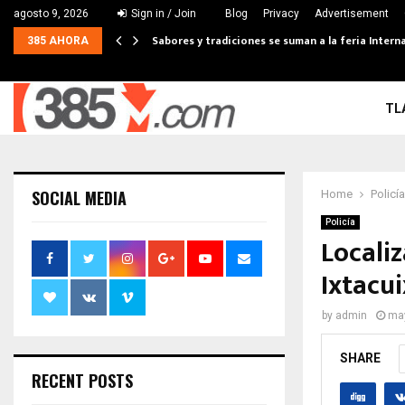
agosto 9, 2026
Sign in / Join
Blog
Privacy
Advertisement
Sabores y tradiciones se suman a la feria Interna
385 AHORA
TL
SOCIAL MEDIA
Home
Policía
Policía
Locali
Ixtacu
by
admin
may
SHARE
RECENT POSTS