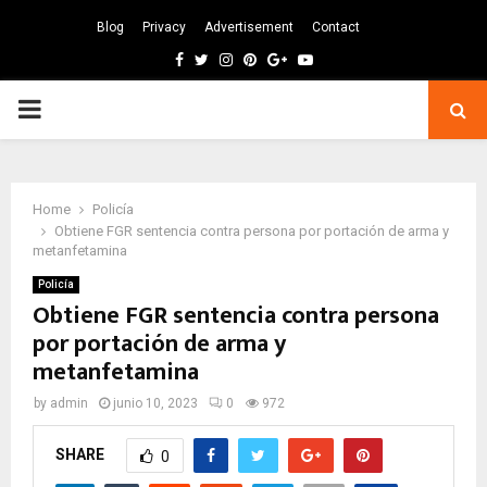
Blog
Privacy
Advertisement
Contact
Facebook
Twitter
Instagram
Pinterest
Google
Youtube
PRIMARY
MENU
Home
Policía
Obtiene FGR sentencia contra persona por portación de arma y
metanfetamina
Policía
Obtiene FGR sentencia contra persona
por portación de arma y
metanfetamina
by
admin
junio 10, 2023
0
972
SHARE
0