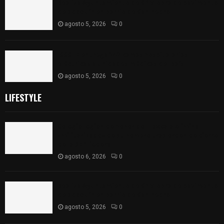
Realiza Ayuntamiento de SPM obra de pavimento
de adoquín en barrio de San Pedro
agosto 5, 2026
0
ISSSTE entrega 242 camas hospitalarias
eléctricas a unidades médicas del país
agosto 5, 2026
0
LIFESTYLE
Colegio legión de honor de Tlaxcala elimina
«militarizado» de su nombre tras orden de cierre
de la SEP federal
agosto 6, 2026
0
Realiza Ayuntamiento de SPM obra de pavimento
de adoquín en barrio de San Pedro
agosto 5, 2026
0