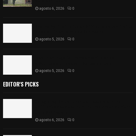
de la SEP federal
agosto 6, 2026
0
Realiza Ayuntamiento de SPM obra de pavimento
de adoquín en barrio de San Pedro
agosto 5, 2026
0
ISSSTE entrega 242 camas hospitalarias
eléctricas a unidades médicas del país
agosto 5, 2026
0
EDITOR'S PICKS
Colegio legión de honor de Tlaxcala elimina
«militarizado» de su nombre tras orden de cierre
de la SEP federal
agosto 6, 2026
0