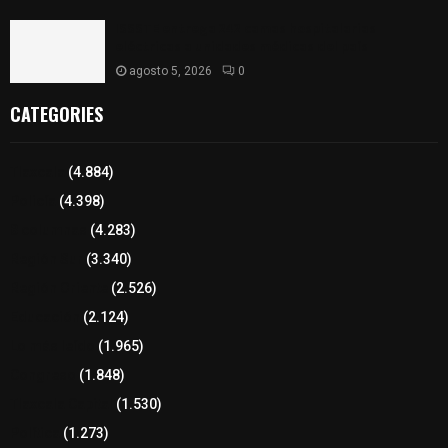
ISSSTE entrega 242 camas hospitalarias
eléctricas a unidades médicas del país
agosto 5, 2026
0
CATEGORIES
Tlaxcala
(4.884)
Policía
(4.398)
8 columnas
(4.283)
Región Sur
(3.340)
Región Oriente
(2.526)
Educación
(2.124)
Lo más leído
(1.965)
Congreso
(1.848)
Tlaxcala Capital
(1.530)
Política
(1.273)