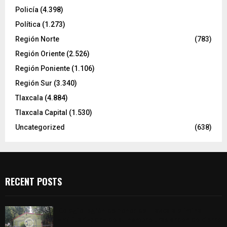
Policía
(4.398)
Política
(1.273)
Región Norte
(783)
Región Oriente
(2.526)
Región Poniente
(1.106)
Región Sur
(3.340)
Tlaxcala
(4.884)
Tlaxcala Capital
(1.530)
Uncategorized
(638)
RECENT POSTS
Colegio legión de honor de Tlaxcala elimina
«militarizado» de su nombre tras orden de cierre