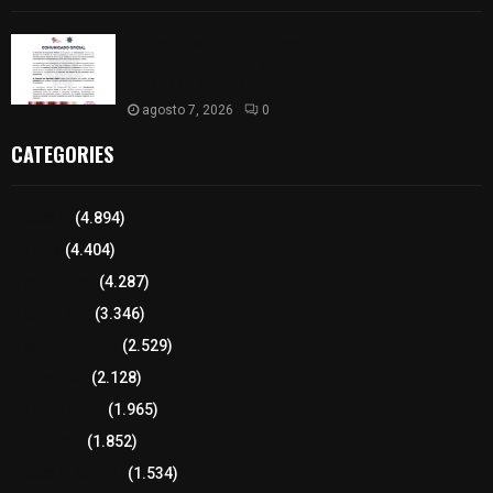
Retiran de sus funciones a policía de
Chiautempan tras ser exhibido en redes por
presunto soborno
agosto 7, 2026
0
CATEGORIES
Tlaxcala
(4.894)
Policía
(4.404)
8 columnas
(4.287)
Región Sur
(3.346)
Región Oriente
(2.529)
Educación
(2.128)
Lo más leído
(1.965)
Congreso
(1.852)
Tlaxcala Capital
(1.534)