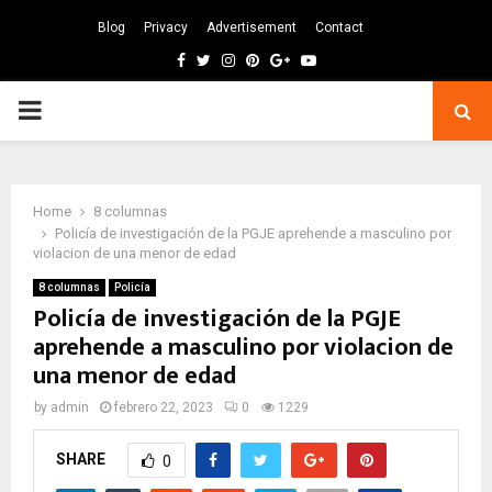
Blog
Privacy
Advertisement
Contact
Facebook
Twitter
Instagram
Pinterest
Google
Youtube
PRIMARY
MENU
Home
8 columnas
Policía de investigación de la PGJE aprehende a masculino por
violacion de una menor de edad
8 columnas
Policía
Policía de investigación de la PGJE
aprehende a masculino por violacion de
una menor de edad
by
admin
febrero 22, 2023
0
1229
SHARE
0