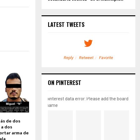
LATEST TWEETS
etweet
Favorite
Reply
Retweet
Favorite
ON PINTEREST
pinterest data error: Please add the board
name
ás de dos
 a dos
ortar arma de
ala