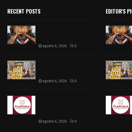
RECENT POSTS
EDITOR'S P
Vota ITE terna para elegir a
persona Secretaria
Ejecutiva
agosto 6, 2026
0
Sabor 100% tlaxcalteca:
Conoce Guarda Frutz en el
Mercado de Artesanos
agosto 6, 2026
0
Caso Lorena Cuéllar: Estado
exige rigor y fuentes
oficiales ante acusaciones
sin sustento
agosto 6, 2026
0