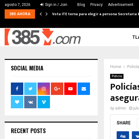
agosto 7, 2026
Sign in / Join
Blog
Privacy
Advertisement
Vota ITE terna para elegir a persona Secretaria 
385 AHORA
TL
SOCIAL MEDIA
Home
Policía
Policía
Policía
asegur
by
admin
jul
SHARE
RECENT POSTS