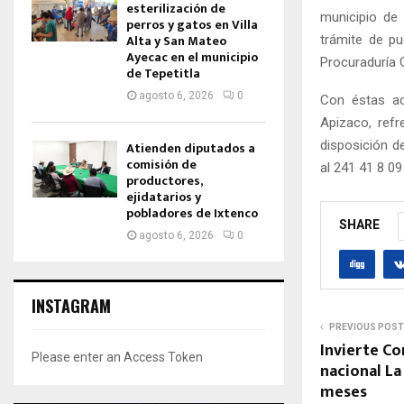
esterilización de
municipio de
perros y gatos en Villa
Alta y San Mateo
trámite de pu
Ayecac en el municipio
Procuraduría G
de Tepetitla
agosto 6, 2026
0
Con éstas acc
Apizaco, ref
disposición d
Atienden diputados a
comisión de
al 241 41 8 09
productores,
ejidatarios y
pobladores de Ixtenco
SHARE
agosto 6, 2026
0
INSTAGRAM
PREVIOUS POST
Invierte C
Please enter an Access Token
nacional La
meses