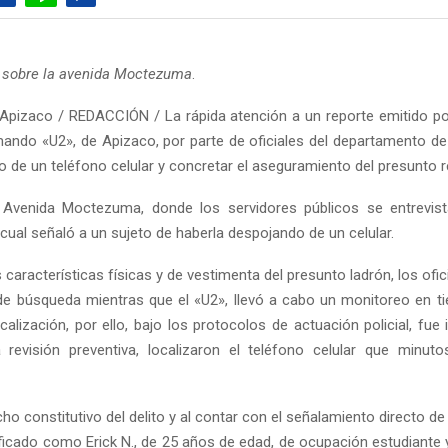
 sobre la avenida Moctezuma
.
Apizaco / REDACCIÓN / La rápida atención a un reporte emitido po
ando «U2», de Apizaco, por parte de oficiales del departamento de v
bo de un teléfono celular y concretar el aseguramiento del presunto 
 Avenida Moctezuma, donde los servidores públicos se entrevis
 cual señaló a un sujeto de haberla despojando de un celular.
 características físicas y de vestimenta del presunto ladrón, los ofic
de búsqueda mientras que el «U2», llevó a cabo un monitoreo en t
calización, por ello, bajo los protocolos de actuación policial, fue
revisión preventiva, localizaron el teléfono celular que minut
ho constitutivo del delito y al contar con el señalamiento directo de 
ficado como Erick N., de 25 años de edad, de ocupación estudiante y 