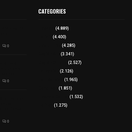
CATEGORIES
para elegir a
Tlaxcala
(4.889)
aria
Policía
(4.400)
8 columnas
(4.285)
0
Región Sur
(3.341)
xcalteca:
Región Oriente
(2.527)
Frutz en el
Educación
(2.126)
tesanos
Lo más leído
(1.965)
0
Congreso
(1.851)
Tlaxcala Capital
(1.532)
éllar: Estado
uentes
Política
(1.275)
acusaciones
0