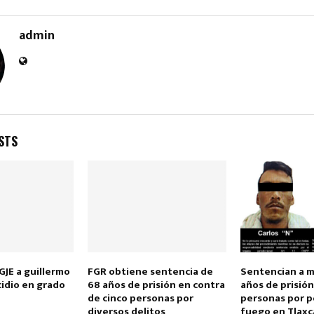
admin
Reply
Retweet
Favorite
Reply
R
STS
JE a guillermo
FGR obtiene sentencia de
Sentencian a m
cidio en grado
68 años de prisión en contra
años de prisión
de cinco personas por
personas por p
diversos delitos
fuego en Tlaxc