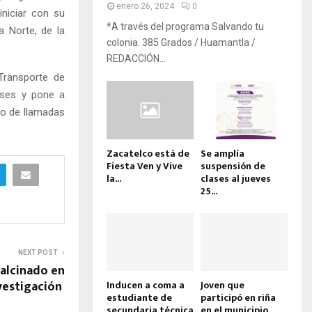
enero 26, 2024
0
niciar con su
*A través del programa Salvando tu
a Norte, de la
colonia. 385 Grados / Huamantla /
REDACCIÓN...
 Transporte de
nses y pone a
 o de llamadas
Zacatelco está de
Se amplía
Fiesta Ven y Vive
suspensión de
la...
clases al jueves
25...
NEXT POST
calcinado en
nvestigación
Inducen a coma a
Joven que
estudiante de
participó en riña
secundaria técnica
en el municipio...