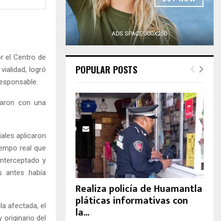
H
r el Centro de
POPULAR POSTS
ialidad, logró
responsable.
taron con una
iales aplicaron
iempo real que
 interceptado y
os antes había
Realiza policía de Huamantla
pláticas informativas con
la afectada, el
la...
originario del