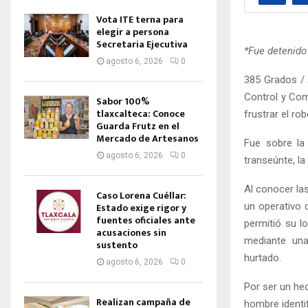
Vota ITE terna para
elegir a persona
Secretaria Ejecutiva
*Fue detenido
agosto 6, 2026
0
385 Grados / 
Control y Com
Sabor 100%
tlaxcalteca: Conoce
frustrar el ro
Guarda Frutz en el
Mercado de Artesanos
Fue sobre la
agosto 6, 2026
0
transeúnte, la
Al conocer las
Caso Lorena Cuéllar:
un operativo 
Estado exige rigor y
fuentes oficiales ante
permitió su lo
acusaciones sin
mediante una 
sustento
hurtado.
agosto 6, 2026
0
Por ser un hec
Realizan campaña de
hombre identi