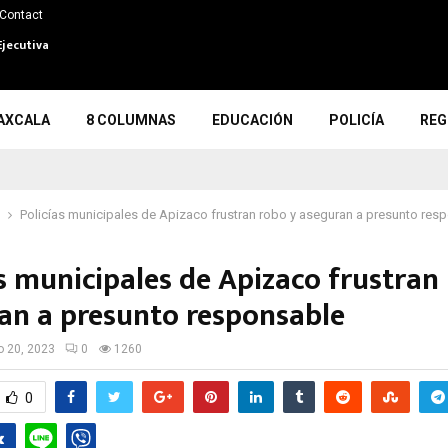
Contact
Ejecutiva
AXCALA
8 COLUMNAS
EDUCACIÓN
POLICÍA
REG
Policías municipales de Apizaco frustran robo y aseguran a presunto res
s municipales de Apizaco frustran
an a presunto responsable
io 20, 2023
0
1260
0