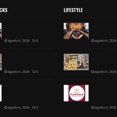
ICKS
LIFESTYLE
Vota ITE terna para elegir a
Vota ITE terna 
persona Secretaria
persona Secret
Ejecutiva
Ejecutiva
agosto 6, 2026
0
agosto 6, 2026
Sabor 100% tlaxcalteca:
Sabor 100% tla
Conoce Guarda Frutz en el
Conoce Guarda 
Mercado de Artesanos
Mercado de Ar
agosto 6, 2026
0
agosto 6, 2026
Caso Lorena Cuéllar: Estado
Caso Lorena Cu
exige rigor y fuentes
exige rigor y f
oficiales ante acusaciones
oficiales ante 
sin sustento
sin sustento
agosto 6, 2026
0
agosto 6, 2026