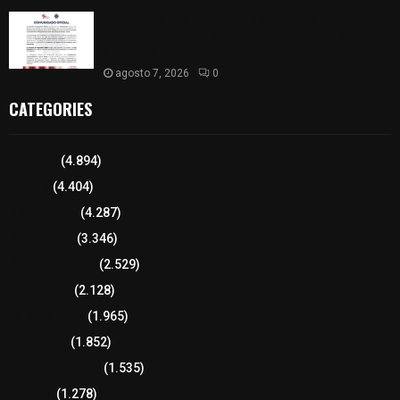
Retiran de sus funciones a policía de
Chiautempan tras ser exhibido en redes por
presunto soborno
agosto 7, 2026
0
CATEGORIES
Tlaxcala
(4.894)
Policía
(4.404)
8 columnas
(4.287)
Región Sur
(3.346)
Región Oriente
(2.529)
Educación
(2.128)
Lo más leído
(1.965)
Congreso
(1.852)
Tlaxcala Capital
(1.535)
Política
(1.278)