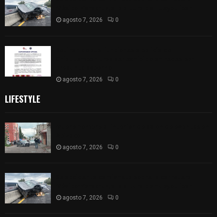
México-Veracruz, a la altura de Hueyotlipan
agosto 7, 2026
0
Retiran de sus funciones a policía de
Chiautempan tras ser exhibido en redes por
presunto soborno
agosto 7, 2026
0
LIFESTYLE
Muere hombre al interior de salón de eventos en
Apizaco
agosto 7, 2026
0
Se accidenta camioneta sobre la carretera
México-Veracruz, a la altura de Hueyotlipan
agosto 7, 2026
0