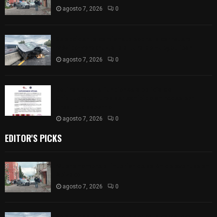
agosto 7, 2026
0
Se accidenta camioneta sobre la carretera
México-Veracruz, a la altura de Hueyotlipan
agosto 7, 2026
0
Retiran de sus funciones a policía de
Chiautempan tras ser exhibido en redes por
presunto soborno
agosto 7, 2026
0
EDITOR'S PICKS
Muere hombre al interior de salón de eventos en
Apizaco
agosto 7, 2026
0
Se accidenta camioneta sobre la carretera