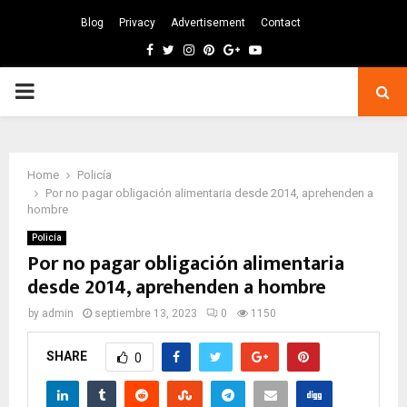
Blog
Privacy
Advertisement
Contact
Facebook
Twitter
Instagram
Pinterest
Google
Youtube
PRIMARY
MENU
Home
Policía
Por no pagar obligación alimentaria desde 2014, aprehenden a
hombre
Policía
Por no pagar obligación alimentaria
desde 2014, aprehenden a hombre
by
admin
septiembre 13, 2023
0
1150
SHARE
0